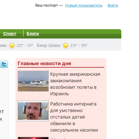
Ваш паспорт —
Новый пользователь
Войти
Спорт
Блоги
лим
:
Беер Шева
:
20° - 31°
23° - 35°
Главные новости дня
Крупная американская
авиакомпания
возобновит полеты в
Израиль
Работника интерната
для умственно
ет
отсталых детей
и
обвинили в
сексуальном насилии