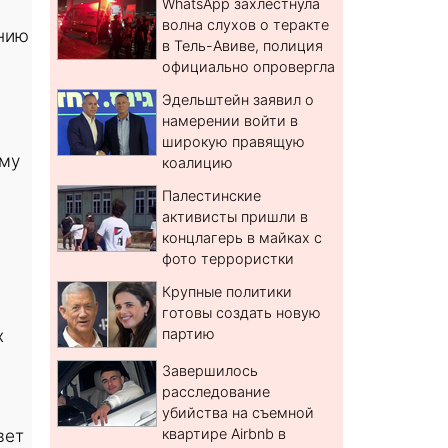
WhatsApp захлестнула
волна слухов о теракте
нию
в Тель-Авиве, полиция
официально опровергла
Эдельштейн заявил о
намерении войти в
широкую правящую
ому
коалицию
Палестинские
активисты пришли в
концлагерь в майках с
фото террористки
Крупные политики
готовы создать новую
х
партию
Завершилось
расследование
убийства на съемной
вет
квартире Airbnb в