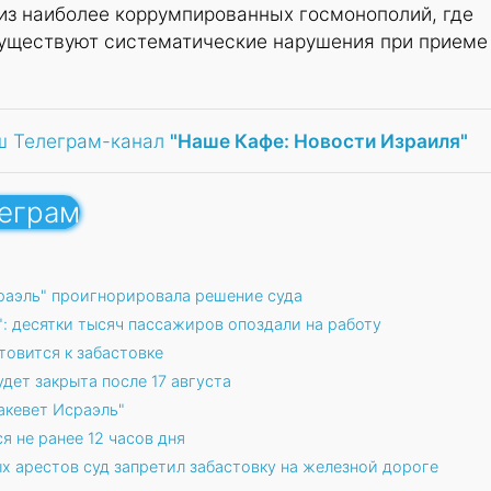
из наиболее коррумпированных госмонополий, где
существуют систематические нарушения при приеме
ш Телеграм-канал
"Наше Кафе: Новости Израиля"
леграм
сраэль" проигнорировала решение суда
": десятки тысяч пассажиров опоздали на работу
овится к забастовке
удет закрыта после 17 августа
акевет Исраэль"
 не ранее 12 часов дня
ых арестов суд запретил забастовку на железной дороге