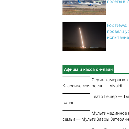
полеты в 
Fox News:
провели у
испытание
Афиша и касса он-лайн
Серия камерных 
Классическая осень — Vivaldi
Театр Гешер — Т
солнц
Мультимедийное 
семьи — МультиЗавры Затерян