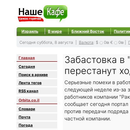
Израиль
В мире
Ближний Восток
Полити
Сегодня суббота, 8 августа |
Валюта
:
$
0₪
€
0₪
|
Забастовка в 
Главная
Сегодня
перестанут х
Поиск в архиве
Серьезные помехи в работ
Лента тегов
следующей неделе из-за 
RSS канал
работников компании "Рак
Orbita.co.il
сообщает сегодня портал
Словари
против передачи подряда 
Почта
частной компании.
Погода