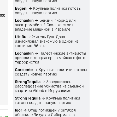
создать новую партию
Evgeni
→
Крупные политики готовы
создать новую партию
000
Lochankin
→
Бензин, гибрид или
электромобиль? Cколько стоит
владение машиной в Израиле
Uk-Ru
→
Житель Гуш-Дана
изнасиловал знакомую в одной из
гостиниц Эйлата
Lochankin
→
Палестинские активисты
пришли в концлагерь в майках с фото
террористки
Carciente
→
Крупные политики готовы
создать новую партию
StrongTequila
→
Завершилось
расследование убийства на съемной
квартире Airbnb в Иерусалиме
StrongTequila
→
Крупные политики
готовы создать новую партию
Igor
→
Отец погибшей 7 октября
обвинил «Ликуд» и Либермана в
арии