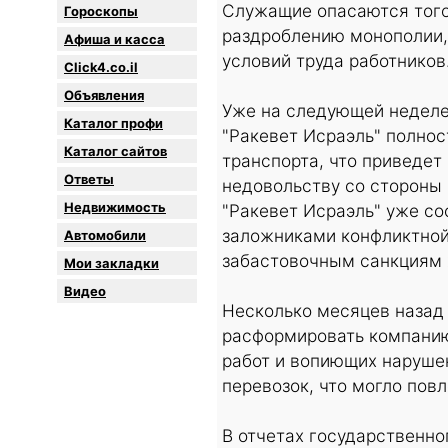
Служащие опасаются того,
Гороскопы
раздроблению монополии,
Афиша и касса
условий труда работников
Click4.co.il
Объявления
Уже на следующей неделе 
Каталог профи
"Ракевет Исраэль" полно
Каталог сайтов
транспорта, что приведет
Oтветы
недовольству со стороны 
Недвижимость
"Ракевет Исраэль" уже со
заложниками конфликтной
Автомобили
забастовочным санкциям 
Мои закладки
Видео
Несколько месяцев назад
расформировать компанию 
работ и вопиющих наруше
перевозок, что могло по
В отчетах государственно