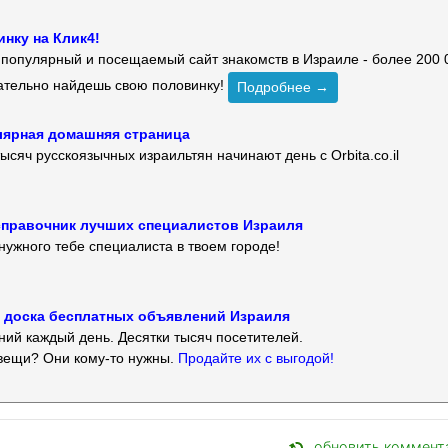
нку на Клик4!
й популярный и посещаемый сайт знакомств в Израиле - более 200 
зательно найдешь свою половинку!
Подробнее →
улярная домашняя страница
ысяч русскоязычных израильтян начинают день с Orbita.co.il
 — справочник лучших специалистов Израиля
нужного тебе специалиста в твоем городе!
 — доска бесплатных объявлений Израиля
ий каждый день. Десятки тысяч посетителей.
вещи? Они кому-то нужны.
Продайте их с выгодой!
обновить коммент