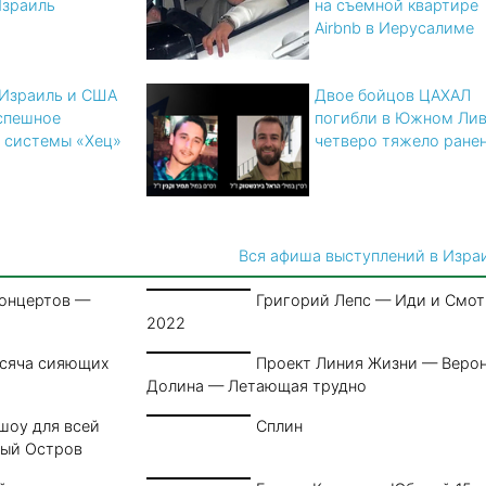
Израиль
на съемной квартире
Airbnb в Иерусалиме
 Израиль и США
Двое бойцов ЦАХАЛ
спешное
погибли в Южном Лив
 системы «Хец»
четверо тяжело ране
Вся афиша выступлений в Изра
концертов —
Григорий Лепс — Иди и Смо
2022
ысяча сияющих
Проект Линия Жизни — Веро
Долина — Летающая трудно
шоу для всей
Сплин
ный Остров