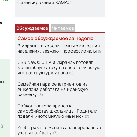
финансировании ХАМАС
ь
Обсуждаемое
Читаемое
Самое обсуждаемое за неделю
В Израиле выросли темпы эмиграции
населения, уезжают профессионалы
(9)
CBS News: США и Израиль готовят
масштабную атаку на энергетическую
инфраструктуру Ирана
(9)
ры
Семейная пара репатриантов из
Ашкелона работала на иранскую
разведку
(8)
Бойкот в школе привел к
самоубийству школьницы. Родители
подали многомиллионный иск
(7)
ой
Ynet: Трамп отменил запланированные
удары по Ирану
(7)