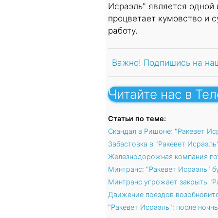
Исраэль" является одной 
процветает кумовство и 
работу.
Важно! Подпишись на на
Читайте нас в Те
Статьи по теме:
Скандал в Ришоне: "Ракевет И
Забастовка в "Ракевет Исраэль
Железнодорожная компания гот
Минтранс: "Ракевет Исраэль" б
Минтранс угрожает закрыть "Р
Движение поездов возобновится
"Ракевет Исраэль": после ночн