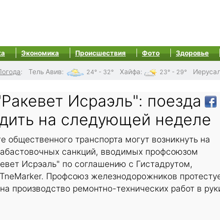
ка
Экономика
Происшествия
Фото
Здоровье
Погода
:
Тель Авив
:
Хайфа
:
Иеруса
24° - 32°
23° - 29°
"Ракевет Исраэль": поезда
одить на следующей неделе
е общественного транспорта могут возникнуть на
забастовочных санкций, вводимых профсоюзом
евет Исрэаль" по соглашению с Гистадрутом,
 TneMarker. Профсоюз железнодорожников протесту
на производство ремонтно-технических работ в рук