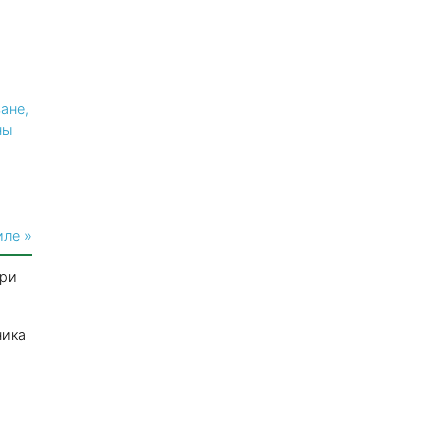
ане,
ны
иле »
три
ника