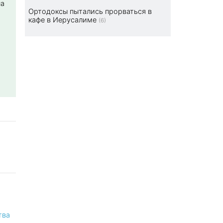
на
Ортодоксы пытались прорваться в
кафе в Иерусалиме
(6)
тва