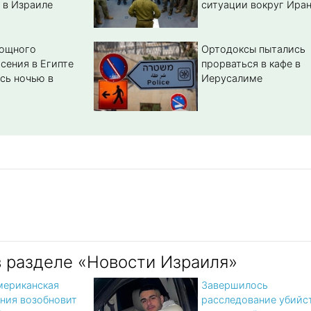
 в Израиле
ситуации вокруг Ира
мощного
Ортодоксы пытались
сения в Египте
прорваться в кафе в
сь ночью в
Иерусалиме
в разделе «Новости Израиля»
мериканская
Завершилось
ния возобновит
расследование убийс