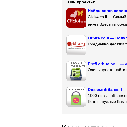
Наши проекты:
Найди свою полови
Click4.co.il — Самы
анкет. Здесь ты обя
Orbita.co.il — Поп
Ежедневно десятки т
Profi.orbita.co.il
Очень просто найти 
Doska.orbita.co.il
1000 новых объявлен
Есть ненужные Вам 