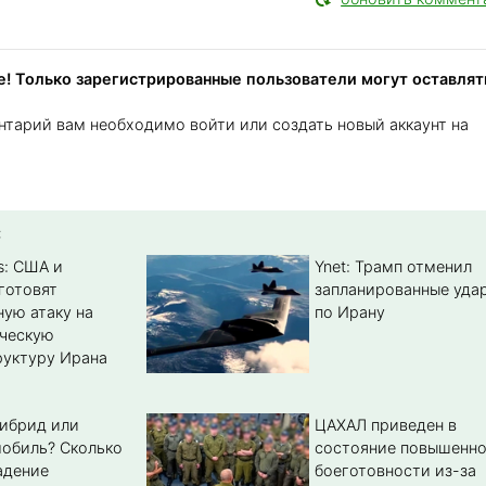
! Только зарегистрированные пользователи могут оставлят
нтарий вам необходимо войти или создать новый аккаунт на
:
s: США и
Ynet: Трамп отменил
готовят
запланированные уда
ую атаку на
по Ирану
ическую
уктуру Ирана
гибрид или
ЦАХАЛ приведен в
обиль? Cколько
состояние повышенн
адение
боеготовности из-за