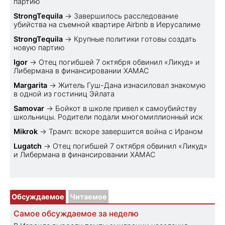
партию
StrongTequila
→
Завершилось расследование
убийства на съемной квартире Airbnb в Иерусалиме
StrongTequila
→
Крупные политики готовы создать
новую партию
Igor
→
Отец погибшей 7 октября обвинил «Ликуд» и
Либермана в финансировании ХАМАС
Margarita
→
Житель Гуш-Дана изнасиловал знакомую
в одной из гостиниц Эйлата
Samovar
→
Бойкот в школе привел к самоубийству
школьницы. Родители подали многомиллионный иск
Mikrok
→
Трамп: вскоре завершится война с Ираном
Lugatch
→
Отец погибшей 7 октября обвинил «Ликуд»
и Либермана в финансировании ХАМАС
Обсуждаемое
Читаемое
Самое обсуждаемое за неделю