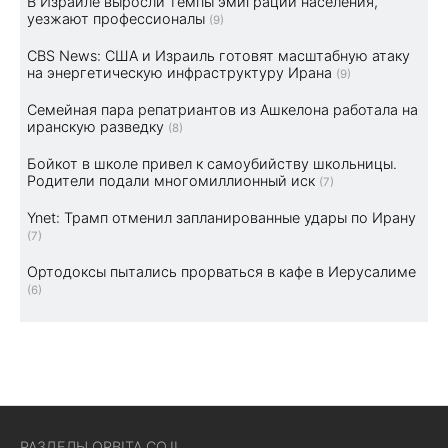
В Израиле выросли темпы эмиграции населения,
уезжают профессионалы
(9)
CBS News: США и Израиль готовят масштабную атаку
на энергетическую инфраструктуру Ирана
(9)
Семейная пара репатриантов из Ашкелона работала на
иранскую разведку
(8)
Бойкот в школе привел к самоубийству школьницы.
Родители подали многомиллионный иск
(7)
Ynet: Трамп отменил запланированные удары по Ирану
(7)
Ортодоксы пытались прорваться в кафе в Иерусалиме
(6)
РАЗДЕЛЫ ORBITA.CO.IL