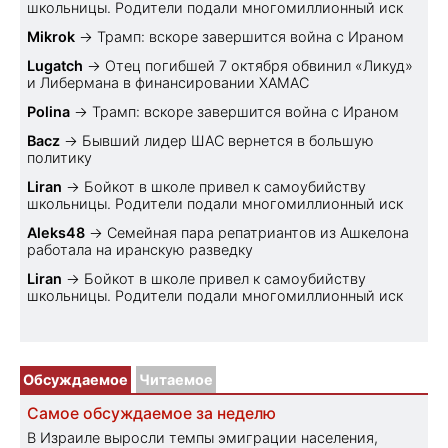
школьницы. Родители подали многомиллионный иск
Mikrok
→
Трамп: вскоре завершится война с Ираном
Lugatch
→
Отец погибшей 7 октября обвинил «Ликуд»
и Либермана в финансировании ХАМАС
Polina
→
Трамп: вскоре завершится война с Ираном
Bacz
→
Бывший лидер ШАС вернется в большую
политику
Liran
→
Бойкот в школе привел к самоубийству
школьницы. Родители подали многомиллионный иск
Aleks48
→
Семейная пара репатриантов из Ашкелона
работала на иранскую разведку
Liran
→
Бойкот в школе привел к самоубийству
школьницы. Родители подали многомиллионный иск
Обсуждаемое
Читаемое
Самое обсуждаемое за неделю
В Израиле выросли темпы эмиграции населения,