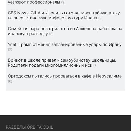
уезжают профессионалы
(9)
CBS News: США и Израиль готовят масштабную атаку
на энергетическую инфраструктуру Ирана
(9)
Семейная пара репатриантов из Ашкелона работала на
иранскую разведку
(8)
Ynet: Трамп отменил запланированные удары по Ирану
(7)
Бойкот в школе привел к самоубийству школьницы.
Родители подали многомиллионный иск
(7)
Ортодоксы пытались прорваться в кафе в Иерусалиме
(6)
РАЗДЕЛЫ ORBITA.CO.IL