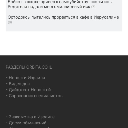
Бойкот в школе привел к самоубийству школьницы.
Родители подали многомиллионный иск
(7)
Ортодоксы пытались прорваться в кафе в Иерусалиме
(6)
РАЗДЕЛЫ ORBITA.CO.IL
- Новости Израиля
- Видео дня
- Дайджест Новостей
- Справочник специалистов
- Знакомства в Израиле
- Доски объявлений