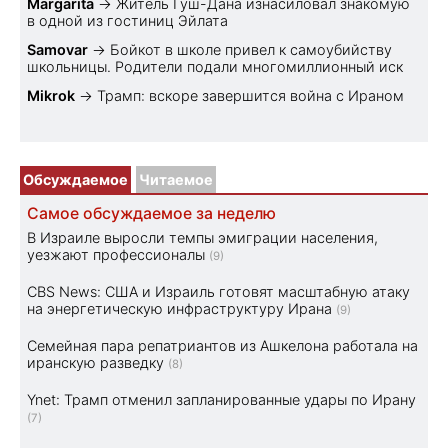
Margarita
→
Житель Гуш-Дана изнасиловал знакомую
в одной из гостиниц Эйлата
Samovar
→
Бойкот в школе привел к самоубийству
школьницы. Родители подали многомиллионный иск
Mikrok
→
Трамп: вскоре завершится война с Ираном
Обсуждаемое
Читаемое
Самое обсуждаемое за неделю
В Израиле выросли темпы эмиграции населения,
уезжают профессионалы
(9)
CBS News: США и Израиль готовят масштабную атаку
на энергетическую инфраструктуру Ирана
(9)
Семейная пара репатриантов из Ашкелона работала на
иранскую разведку
(8)
Ynet: Трамп отменил запланированные удары по Ирану
(7)