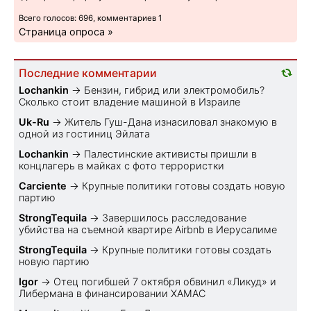
Всего голосов: 696, комментариев 1
Страница опроса »
Последние комментарии
Lochankin
→
Бензин, гибрид или электромобиль?
Cколько стоит владение машиной в Израиле
Uk-Ru
→
Житель Гуш-Дана изнасиловал знакомую в
одной из гостиниц Эйлата
Lochankin
→
Палестинские активисты пришли в
концлагерь в майках с фото террористки
Carciente
→
Крупные политики готовы создать новую
партию
StrongTequila
→
Завершилось расследование
убийства на съемной квартире Airbnb в Иерусалиме
StrongTequila
→
Крупные политики готовы создать
новую партию
Igor
→
Отец погибшей 7 октября обвинил «Ликуд» и
Либермана в финансировании ХАМАС