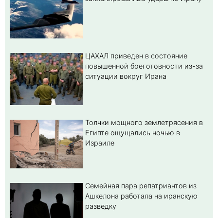
ЦАХАЛ приведен в состояние
повышенной боеготовности из-за
ситуации вокруг Ирана
Толчки мощного землетрясения в
Египте ощущались ночью в
Израиле
Семейная пара репатриантов из
Ашкелона работала на иранскую
разведку