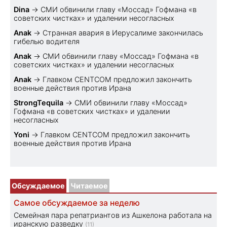
Dina
→
СМИ обвинили главу «Моссад» Гофмана «в
советских чистках» и удалении несогласных
Anak
→
Странная авария в Иерусалиме закончилась
гибелью водителя
Anak
→
СМИ обвинили главу «Моссад» Гофмана «в
советских чистках» и удалении несогласных
Anak
→
Главком CENTCOM предложил закончить
военные действия против Ирана
StrongTequila
→
СМИ обвинили главу «Моссад»
Гофмана «в советских чистках» и удалении
несогласных
Yoni
→
Главком CENTCOM предложил закончить
военные действия против Ирана
Обсуждаемое
Читаемое
Самое обсуждаемое за неделю
Семейная пара репатриантов из Ашкелона работала на
иранскую разведку
(11)