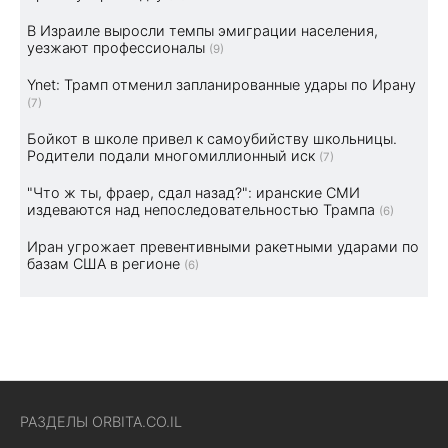
В Израиле выросли темпы эмиграции населения,
уезжают профессионалы
(9)
Ynet: Трамп отменил запланированные удары по Ирану
(7)
Бойкот в школе привел к самоубийству школьницы.
Родители подали многомиллионный иск
(7)
"Что ж ты, фраер, сдал назад?": иранские СМИ
издеваются над непоследовательностью Трампа
(6)
Иран угрожает превентивными ракетными ударами по
базам США в регионе
(6)
РАЗДЕЛЫ ORBITA.CO.IL