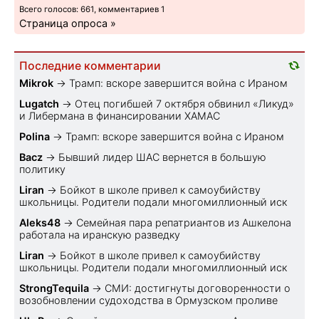
Всего голосов: 661, комментариев 1
Страница опроса »
Последние комментарии
Mikrok
→
Трамп: вскоре завершится война с Ираном
Lugatch
→
Отец погибшей 7 октября обвинил «Ликуд»
и Либермана в финансировании ХАМАС
Polina
→
Трамп: вскоре завершится война с Ираном
Bacz
→
Бывший лидер ШАС вернется в большую
политику
Liran
→
Бойкот в школе привел к самоубийству
школьницы. Родители подали многомиллионный иск
Aleks48
→
Семейная пара репатриантов из Ашкелона
работала на иранскую разведку
Liran
→
Бойкот в школе привел к самоубийству
школьницы. Родители подали многомиллионный иск
StrongTequila
→
СМИ: достигнуты договоренности о
возобновлении судоходства в Ормузском проливе