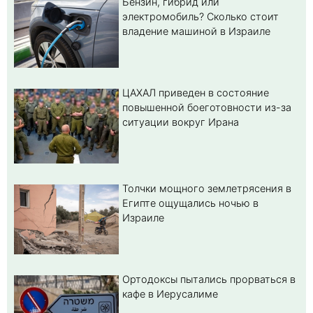
Бензин, гибрид или
электромобиль? Cколько стоит
владение машиной в Израиле
ЦАХАЛ приведен в состояние
повышенной боеготовности из-за
ситуации вокруг Ирана
Толчки мощного землетрясения в
Египте ощущались ночью в
Израиле
Ортодоксы пытались прорваться в
кафе в Иерусалиме