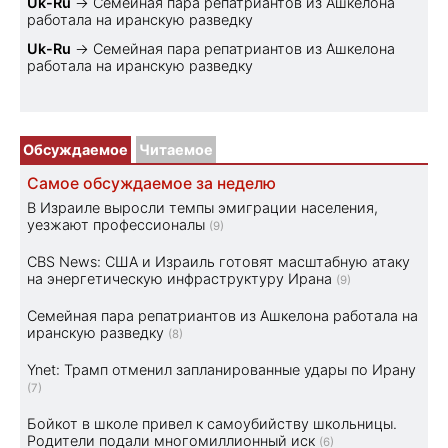
Uk-Ru
→
Семейная пара репатриантов из Ашкелона
работала на иранскую разведку
Uk-Ru
→
Семейная пара репатриантов из Ашкелона
работала на иранскую разведку
Обсуждаемое
Читаемое
Самое обсуждаемое за неделю
В Израиле выросли темпы эмиграции населения,
уезжают профессионалы
(9)
CBS News: США и Израиль готовят масштабную атаку
на энергетическую инфраструктуру Ирана
(9)
Семейная пара репатриантов из Ашкелона работала на
иранскую разведку
(8)
Ynet: Трамп отменил запланированные удары по Ирану
(7)
Бойкот в школе привел к самоубийству школьницы.
Родители подали многомиллионный иск
(6)