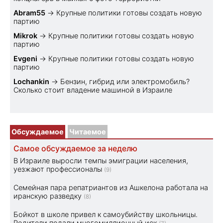
Abram55
→
Крупные политики готовы создать новую
партию
Mikrok
→
Крупные политики готовы создать новую
партию
Evgeni
→
Крупные политики готовы создать новую
партию
Lochankin
→
Бензин, гибрид или электромобиль?
Cколько стоит владение машиной в Израиле
Обсуждаемое
Читаемое
Самое обсуждаемое за неделю
В Израиле выросли темпы эмиграции населения,
уезжают профессионалы
(9)
Семейная пара репатриантов из Ашкелона работала на
иранскую разведку
(8)
Бойкот в школе привел к самоубийству школьницы.
Родители подали многомиллионный иск