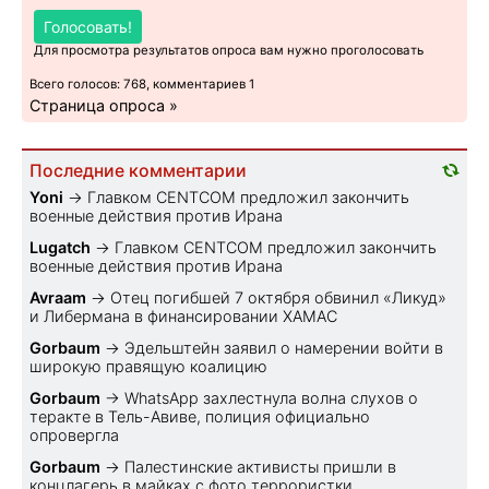
Голосовать!
Для просмотра результатов опроса вам нужно проголосовать
Всего голосов: 768, комментариев 1
Страница опроса »
Последние комментарии
Yoni
→
Главком CENTCOM предложил закончить
военные действия против Ирана
Lugatch
→
Главком CENTCOM предложил закончить
военные действия против Ирана
Avraam
→
Отец погибшей 7 октября обвинил «Ликуд»
и Либермана в финансировании ХАМАС
Gorbaum
→
Эдельштейн заявил о намерении войти в
широкую правящую коалицию
Gorbaum
→
WhatsApp захлестнула волна слухов о
теракте в Тель-Авиве, полиция официально
опровергла
Gorbaum
→
Палестинские активисты пришли в
концлагерь в майках с фото террористки