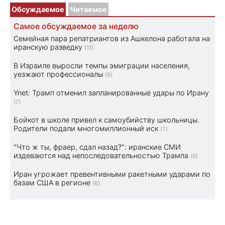
Обсуждаемое
Читаемое
Самое обсуждаемое за неделю
Семейная пара репатриантов из Ашкелона работала на
иранскую разведку
(11)
В Израиле выросли темпы эмиграции населения,
уезжают профессионалы
(9)
Ynet: Трамп отменил запланированные удары по Ирану
(7)
Бойкот в школе привел к самоубийству школьницы.
Родители подали многомиллионный иск
(7)
"Что ж ты, фраер, сдал назад?": иранские СМИ
издеваются над непоследовательностью Трампа
(6)
Иран угрожает превентивными ракетными ударами по
базам США в регионе
(6)