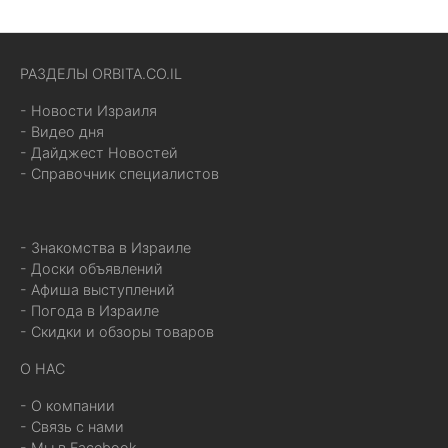
РАЗДЕЛЫ ORBITA.CO.IL
- Новости Израиля
- Видео дня
- Дайджест Новостей
- Справочник специалистов
- Знакомства в Израиле
- Доски объявлений
- Афиша выступлений
- Погода в Израиле
- Скидки и обзоры товаров
О НАС
- О компании
- Связь с нами
- Мы в Facebook