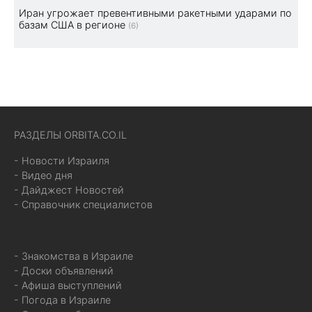
Иран угрожает превентивными ракетными ударами по
базам США в регионе
(6)
РАЗДЕЛЫ ORBITA.CO.IL
- Новости Израиля
- Видео дня
- Дайджест Новостей
- Справочник специалистов
- Знакомства в Израиле
- Доски объявлений
- Афиша выступлений
- Погода в Израиле