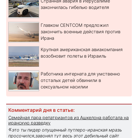
Странная авария в Иерусалиме
закончилась гибелью водителя
Главком CENTCOM предложил
закончить военные действия против
Ирана
Крупная американская авиакомпания
возобновит полеты в Израиль
Работника интерната для умственно
отсталых детей обвинили в
сексуальном насилии
Комментарий дня в статье:
Семейная пара репатриантов из Ашкелона работала на
иранскую разведку
«
это ты пидер опущенный путлеро-иранская мразь
просочился,завонял тут весь этот дебильный сайт