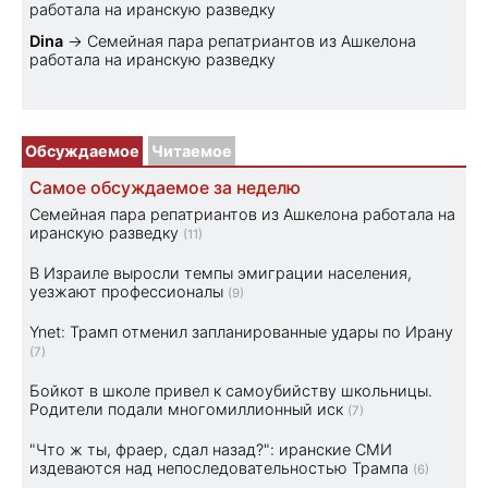
работала на иранскую разведку
Dina
→
Семейная пара репатриантов из Ашкелона
работала на иранскую разведку
Обсуждаемое
Читаемое
Самое обсуждаемое за неделю
Семейная пара репатриантов из Ашкелона работала на
иранскую разведку
(11)
В Израиле выросли темпы эмиграции населения,
уезжают профессионалы
(9)
Ynet: Трамп отменил запланированные удары по Ирану
(7)
Бойкот в школе привел к самоубийству школьницы.
Родители подали многомиллионный иск
(7)
"Что ж ты, фраер, сдал назад?": иранские СМИ
издеваются над непоследовательностью Трампа
(6)