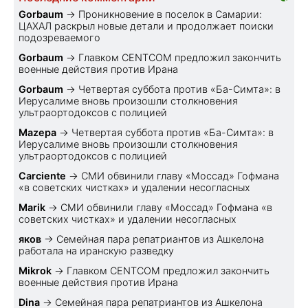
Gorbaum
→
Проникновение в поселок в Самарии:
ЦАХАЛ раскрыл новые детали и продолжает поиски
подозреваемого
Gorbaum
→
Главком CENTCOM предложил закончить
военные действия против Ирана
Gorbaum
→
Четвертая суббота против «Ба-Симта»: в
Иерусалиме вновь произошли столкновения
ультраортодоксов с полицией
Mazepa
→
Четвертая суббота против «Ба-Симта»: в
Иерусалиме вновь произошли столкновения
ультраортодоксов с полицией
Carciente
→
СМИ обвинили главу «Моссад» Гофмана
«в советских чистках» и удалении несогласных
Marik
→
СМИ обвинили главу «Моссад» Гофмана «в
советских чистках» и удалении несогласных
яков
→
Семейная пара репатриантов из Ашкелона
работала на иранскую разведку
Mikrok
→
Главком CENTCOM предложил закончить
военные действия против Ирана
Dina
→
Семейная пара репатриантов из Ашкелона