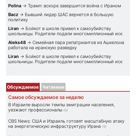
Polina
→
Трамп: вскоре завершится война с Ираном
Bacz
→
Бывший лидер ШАС вернется в большую
политику
Liran
→
Бойкот в школе привел к самоубийству
школьницы. Родители подали многомиллионный иск
Aleks48
→
Семейная пара репатриантов из Ашкелона
работала на иранскую разведку
Liran
→
Бойкот в школе привел к самоубийству
школьницы. Родители подали многомиллионный иск
Обсуждаемое
Читаемое
Самое обсуждаемое за неделю
В Израиле выросли темпы эмиграции населения,
уезжают профессионалы
(9)
CBS News: США и Израиль готовят масштабную атаку
на энергетическую инфраструктуру Ирана
(9)