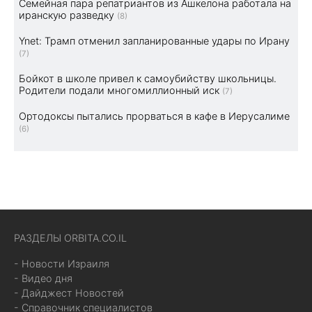
Семейная пара репатриантов из Ашкелона работала на
иранскую разведку
(8)
Ynet: Трамп отменил запланированные удары по Ирану
(7)
Бойкот в школе привел к самоубийству школьницы.
Родители подали многомиллионный иск
(7)
Ортодоксы пытались прорваться в кафе в Иерусалиме
(6)
РАЗДЕЛЫ ORBITA.CO.IL
- Новости Израиля
- Видео дня
- Дайджест Новостей
- Справочник специалистов