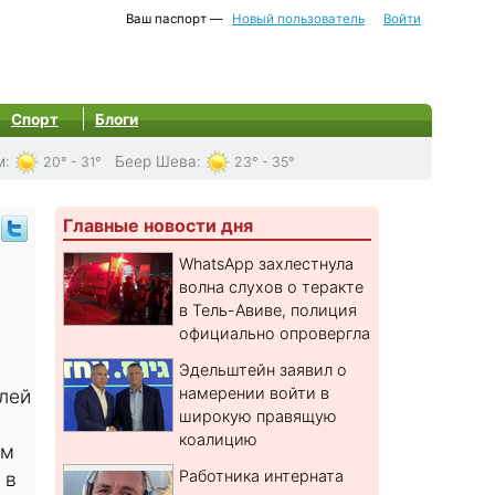
Ваш паспорт —
Новый пользователь
Войти
Спорт
Блоги
м
:
Беер Шева
:
20° - 31°
23° - 35°
Главные новости дня
WhatsApp захлестнула
волна слухов о теракте
в Тель-Авиве, полиция
я
официально опровергла
Эдельштейн заявил о
намерении войти в
лей
широкую правящую
коалицию
ом
Работника интерната
 в