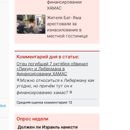
финансировании
ХАМАС
Жителя Бат-Яма
арестовали за
изнасилование в
местной гостинице
Комментарий дня в статье:
Отец погибшей 7 октября обвинил
«Ликуд» и Либермана в
финансировании ХАМАС
«
Можно относиться к Либерману как
угодно, но причём тут он к
»
финансированию хамас?
Средняя оценка комментария: 13
бке
Опрос недели
Должен ли Израиль нанести