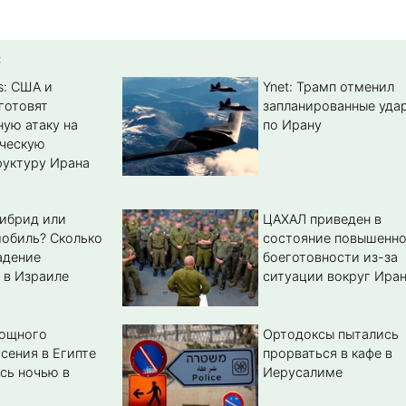
:
s: США и
Ynet: Трамп отменил
готовят
запланированные уда
ую атаку на
по Ирану
ическую
уктуру Ирана
гибрид или
ЦАХАЛ приведен в
обиль? Cколько
состояние повышенн
адение
боеготовности из-за
 в Израиле
ситуации вокруг Ира
мощного
Ортодоксы пытались
сения в Египте
прорваться в кафе в
сь ночью в
Иерусалиме