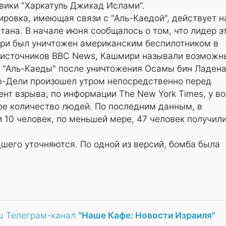
вики "Харкатуль Джихад Ислами".
ровка, имеющая связи с "Аль-Каедой", действует н
тана. В начале июня сообщалось о том, что лидер э
ри был уничтожен американским беспилотником в
 источников BBC News, Кашмири называли возмож
 "Аль-Каеды" после уничтожения Осамы бин Ладена
ью-Дели произошел утром непосредственно перед
нт взрыва, по информации The New York Times, у во
ое количество людей. По последним данным, в
и 10 человек, по меньшей мере, 47 человек получил
шего уточняются. По одной из версий, бомба была
ш Телеграм-канал
"Наше Кафе: Новости Израиля"