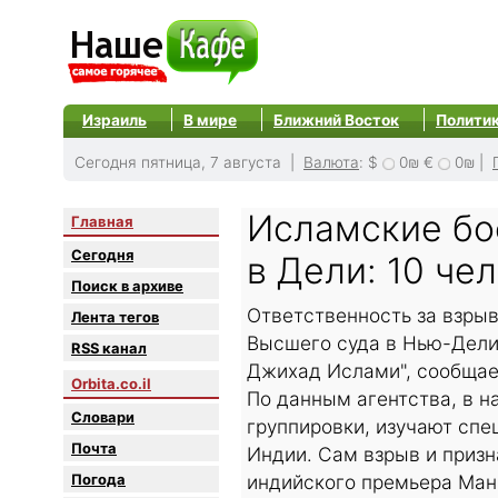
Израиль
В мире
Ближний Восток
Полити
Сегодня пятница, 7 августа |
Валюта
:
$
0₪
€
0₪
|
Исламские бо
Главная
Сегодня
в Дели: 10 че
Поиск в архиве
Ответственность за взрыв
Лента тегов
Высшего суда в Нью-Дели,
RSS канал
Джихад Ислами", сообщает
Orbita.co.il
По данным агентства, в н
Словари
группировки, изучают сп
Почта
Индии. Сам взрыв и призн
Погода
индийского премьера Манм