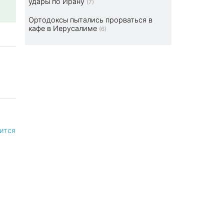
удары по Ирану
(7)
Ортодоксы пытались прорваться в
кафе в Иерусалиме
(6)
ится