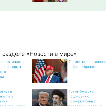
в разделе «Новости в мире»
кие активисты
Трамп: вскоре заверш
концлагерь в
война с Ираном
фото
тки
игнуты
Трамп близок к
ности о
подписанию
ении
промежуточных