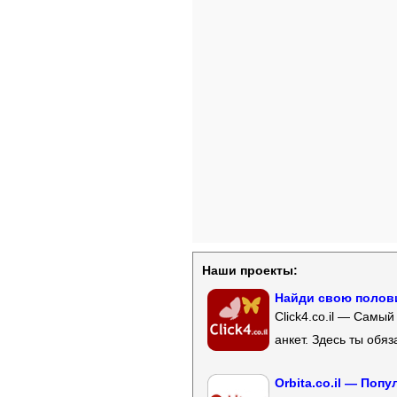
Наши проекты:
Найди свою полови
Click4.co.il — Самы
анкет. Здесь ты обя
Orbita.co.il — Поп