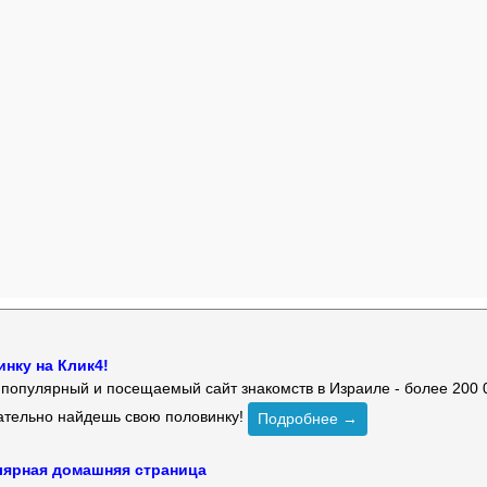
нку на Клик4!
й популярный и посещаемый сайт знакомств в Израиле - более 200 
зательно найдешь свою половинку!
Подробнее →
улярная домашняя страница