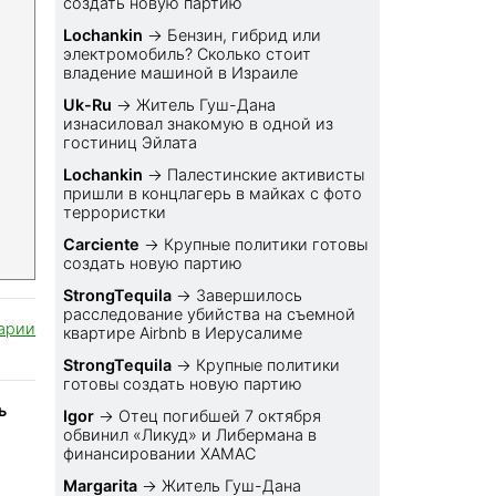
создать новую партию
Lochankin
→
Бензин, гибрид или
электромобиль? Cколько стоит
владение машиной в Израиле
Uk-Ru
→
Житель Гуш-Дана
изнасиловал знакомую в одной из
гостиниц Эйлата
Lochankin
→
Палестинские активисты
пришли в концлагерь в майках с фото
террористки
Carciente
→
Крупные политики готовы
создать новую партию
StrongTequila
→
Завершилось
расследование убийства на съемной
арии
квартире Airbnb в Иерусалиме
StrongTequila
→
Крупные политики
готовы создать новую партию
ь
Igor
→
Отец погибшей 7 октября
обвинил «Ликуд» и Либермана в
финансировании ХАМАС
Margarita
→
Житель Гуш-Дана