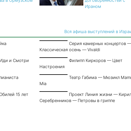
ва в Ормузском
договорённостей с
Ираном
Вся афиша выступлений в Изра
йка
Серия камерных концертов 
Классическая осень — Vivaldi
 Иди и Смотри
Филипп Киркоров — Цвет
Настроения
пианиста
Театр Габима — Мюзикл Ma
Mia
Юбилей 15 лет
Проект Линия жизни — Кири
Серебренников — Петровы в гриппе