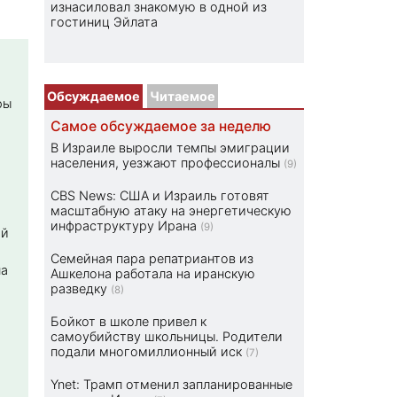
изнасиловал знакомую в одной из
гостиниц Эйлата
Обсуждаемое
Читаемое
ры
Самое обсуждаемое за неделю
В Израиле выросли темпы эмиграции
населения, уезжают профессионалы
(9)
CBS News: США и Израиль готовят
масштабную атаку на энергетическую
инфраструктуру Ирана
(9)
ой
Семейная пара репатриантов из
на
Ашкелона работала на иранскую
разведку
(8)
Бойкот в школе привел к
самоубийству школьницы. Родители
подали многомиллионный иск
(7)
Ynet: Трамп отменил запланированные