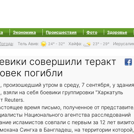
ка
Экономика
Происшествия
Фото
Здоровье
Погода
:
Тель Авив
:
Хайфа
:
Иерусали
24° - 32°
23° - 29°
евики совершили теракт
ловек погибли
, произошедший утром в среду, 7 сентября, у здани
 взяли на себя боевики группировки "Харкатуль
 Reuters.
астоящее время письмо, полученное от представите
ециалисты Национального агентства расследований
ание исламистов совпали с первым за 12 лет визит
охана Сингха в Бангладеш, на территории которой,