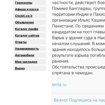
частности, действуют бое
Гороскопы
Помимо Бангладеш, группи
Афиша и касса
территории Индии и Пакис
Click4.co.il
организации Ильяс Кашми
Объявления
Пакистане. По сведениям
Каталог профи
кандидатом на пост главы
Каталог сайтов
Взрыв у здания суда в Н
Oтветы
началом слушаний. В моме
Недвижимость
здания находилось больш
результате взрыва погибл
Автомобили
ранения.
Мои закладки
Обстоятельства происшед
Видео
спрятана в чемодан.
lenta.ru
Важно! Подпишись на на