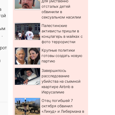
для умственно
отсталых детей
а
обвинили в
той
сексуальном насилии
Палестинские
ным
активисты пришли в
 .
концлагерь в майках с
фото террористки
рот
Крупные политики
готовы создать новую
и
партию
Завершилось
расследование
убийства на съемной
квартире Airbnb в
Иерусалиме
Отец погибшей 7
октября обвинил
«Ликуд» и Либермана в