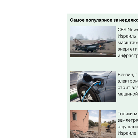
Самое популярное за неделю
CBS New
Израиль 
масштабн
энергет
инфрастр
Бензин, 
электром
стоит вл
машиной
Толчки 
землетря
ощущали
Израиле