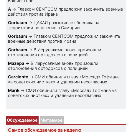
Вашингтоне
A
→
Главком CENTCOM предложил закончить военные
действия против Ирана
Gorbaum
→
ЦАХАЛ разыскивает боевика на
территории поселения в Самарии
Gorbaum
→
Главком CENTCOM предложил закончить
военные действия против Ирана
Gorbaum
→
В Иерусалиме вновь произошли
столкновения ортодоксов с полицией
Mazepa
→
В Иерусалиме вновь произошли
столкновения ортодоксов с полицией
Carciente
→
СМИ обвинили главу «Моссад» Гофмана
«в советских чистках» и удалении несогласных
Marik
→
СМИ обвинили главу «Моссад» Гофмана «в
советских чистках» и удалении несогласных
Обсуждаемое
Читаемое
Самое обсуждаемое за неделю