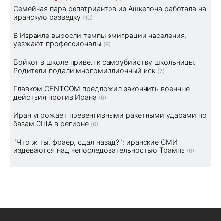
Семейная пара репатриантов из Ашкелона работала на
иранскую разведку
(10)
В Израиле выросли темпы эмиграции населения,
уезжают профессионалы
(9)
Бойкот в школе привел к самоубийству школьницы.
Родители подали многомиллионный иск
(7)
Главком CENTCOM предложил закончить военные
действия против Ирана
(6)
Иран угрожает превентивными ракетными ударами по
базам США в регионе
(6)
"Что ж ты, фраер, сдал назад?": иранские СМИ
издеваются над непоследовательностью Трампа
(6)