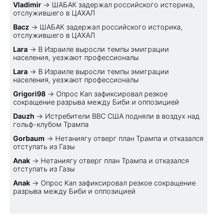
Vladimir
→
ШАБАК задержал российского историка,
отслужившего в ЦАХАЛ
Bacz
→
ШАБАК задержал российского историка,
отслужившего в ЦАХАЛ
Lara
→
В Израиле выросли темпы эмиграции
населения, уезжают профессионалы
Lara
→
В Израиле выросли темпы эмиграции
населения, уезжают профессионалы
Grigori98
→
Опрос Kan зафиксировал резкое
сокращение разрыва между Биби и оппозицией
Dauzh
→
Истребители ВВС США подняли в воздух над
гольф-клубом Трампа
Gorbaum
→
Нетаниягу отверг план Трампа и отказался
отступать из Газы
Anak
→
Нетаниягу отверг план Трампа и отказался
отступать из Газы
Anak
→
Опрос Kan зафиксировал резкое сокращение
разрыва между Биби и оппозицией