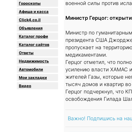
военной силы против исл
Гороскопы
Афиша и касса
Министр Герцог: открыт
Click4.co.il
Объявления
Министр по гуманитарным
Каталог профи
президента США Джорджем
Каталог сайтов
пропускает на территорию
Oтветы
медикаментами.
Недвижимость
Герцог отметил, что полн
усилению власти ХАМАС и
Автомобили
жителей Газы, которые не
Мои закладки
тысяч домов и квартир во
Видео
Герцог подчеркнул, что К
освобождения Гилада Шал
Важно! Подпишись на на