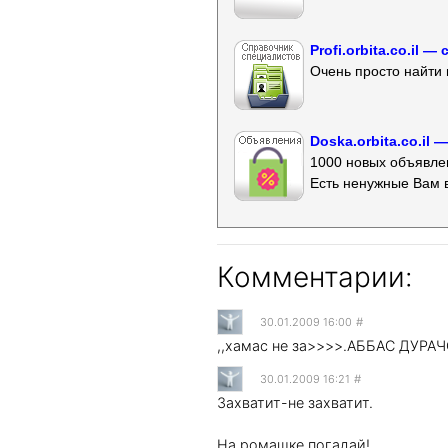
Profi.orbita.co.il
Очень просто найти 
Doska.orbita.co.il
1000 новых объявлен
Есть ненужные Вам 
Комментарии:
30.01.2009 16:00
#
,,хамас не за>>>>.АББАС ДУРАЧ
30.01.2009 16:21
#
Захватит-не захватит.
На ромашке погадай!