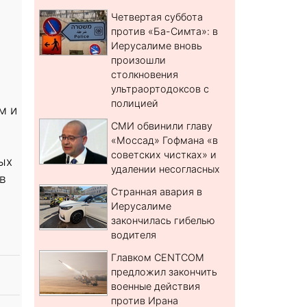
Четвертая суббота
против «Ба-Симта»: в
Иерусалиме вновь
произошли
столкновения
ультраортодоксов с
полицией
м и
СМИ обвинили главу
«Моссад» Гофмана «в
советских чистках» и
ых
удалении несогласных
в
Странная авария в
Иерусалиме
закончилась гибелью
водителя
Главком CENTCOM
предложил закончить
военные действия
против Ирана