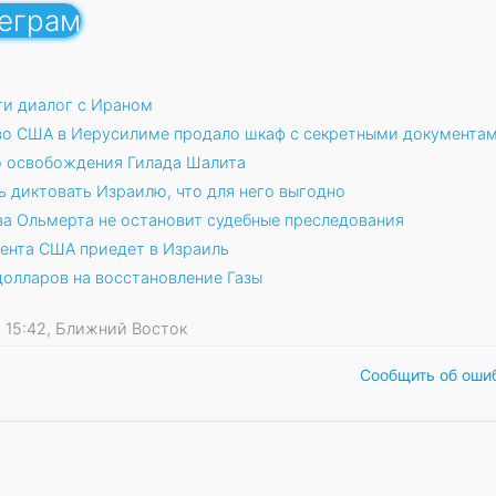
леграм
ти диалог с Ираном
во США в Иерусилиме продало шкаф с секретными документа
о освобождения Гилада Шалита
ь диктовать Израилю, что для него выгодно
а Ольмерта не остановит судебные преследования
ента США приедет в Израиль
долларов на восстановление Газы
09 15:42, Ближний Восток
Сообщить об оши