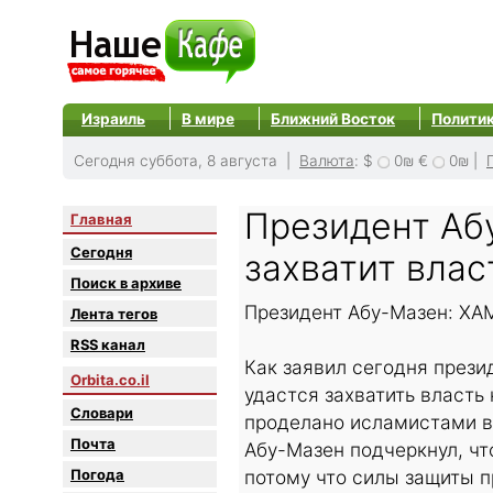
Израиль
В мире
Ближний Восток
Полити
Сегодня суббота, 8 августа |
Валюта
:
$
0₪
€
0₪
|
Президент Аб
Главная
Сегодня
захватит влас
Поиск в архиве
Президент Абу-Мазен: ХАМ
Лента тегов
RSS канал
Как заявил сегодня прези
Orbita.co.il
удастся захватить власть
Словари
проделано исламистами в 
Почта
Абу-Мазен подчеркнул, ч
Погода
потому что силы защиты 