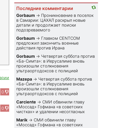
Последние комментарии
Gorbaum
→
Проникновение в поселок
в Самарии: ЦАХАЛ раскрыл новые
детали и продолжает поиски
подозреваемого
Gorbaum
→
Главком CENTCOM
предложил закончить военные
действия против Ирана
Gorbaum
→
Четвертая суббота против
«Ба-Симта»: в Иерусалиме вновь
произошли столкновения
ультраортодоксов с полицией
арии
Mazepa
→
Четвертая суббота против
«Ба-Симта»: в Иерусалиме вновь
произошли столкновения
0
ультраортодоксов с полицией
Carciente
→
СМИ обвинили главу
«Моссад» Гофмана «в советских
0
чистках» и удалении несогласных
Marik
→
СМИ обвинили главу
«Моссад» Гофмана «в советских