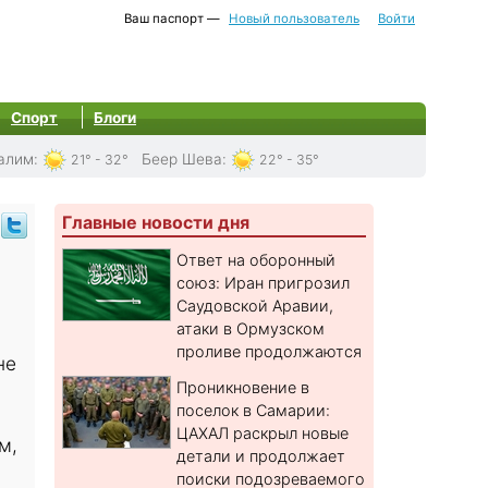
Ваш паспорт —
Новый пользователь
Войти
Спорт
Блоги
алим
:
Беер Шева
:
21° - 32°
22° - 35°
Главные новости дня
Ответ на оборонный
союз: Иран пригрозил
Саудовской Аравии,
атаки в Ормузском
проливе продолжаются
не
Проникновение в
поселок в Самарии:
ЦАХАЛ раскрыл новые
м,
детали и продолжает
поиски подозреваемого