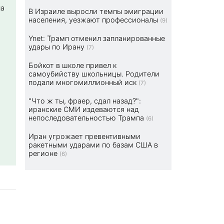
на
В Израиле выросли темпы эмиграции
населения, уезжают профессионалы
(9)
Ynet: Трамп отменил запланированные
удары по Ирану
(7)
Бойкот в школе привел к
самоубийству школьницы. Родители
подали многомиллионный иск
(7)
"Что ж ты, фраер, сдал назад?":
иранские СМИ издеваются над
непоследовательностью Трампа
(6)
Иран угрожает превентивными
ракетными ударами по базам США в
регионе
(6)