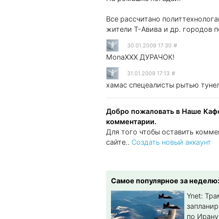
Все рассчитано политтехнолога
жители Т-Авива и др. городов 
30.01.2009 17:30
#
MonaXXX ДУРАЧОК!
31.01.2009 17:13
#
хамас спецеалисты рытью тунел
Добро пожаловать в Наше Кафе
комментарии.
Для того чтобы оставить комме
сайте..
Создать новый аккаунт
Самое популярное за неделю
Ynet: Тр
запланир
по Ирану