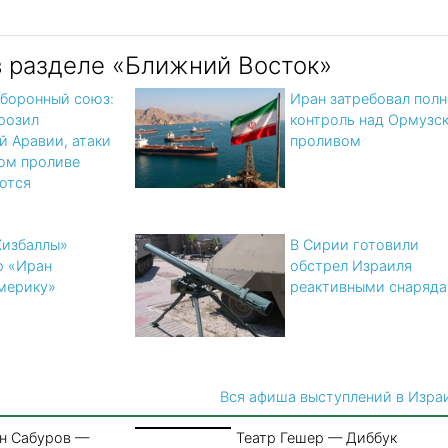
в разделе «Ближний Восток»
оборонный союз:
Иран затребовал пол
розил
контроль над Ормузс
й Аравии, атаки
проливом
ом проливе
ются
Хизбаллы»
В Сирии готовили
о «Иран
обстрел Израиля
мерику»
реактивными снаряд
Вся афиша выступлений в Изра
н Сабуров —
Театр Гешер — Диббук