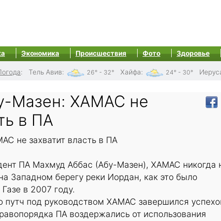
ка
Экономика
Происшествия
Фото
Здоровье
Погода
:
Тель Авив
:
Хайфа
:
Иерус
26° - 32°
24° - 30°
у-Мазен: ХАМАС не
ть в ПА
АС не захватит власть в ПА
дент ПА Махмуд Аббас (Абу-Мазен), ХАМАС никогда 
 на Западном берегу реки Иордан, как это было
Газе в 2007 году.
то путч под руководством ХАМАС завершился успехо
правопорядка ПА воздержались от использования