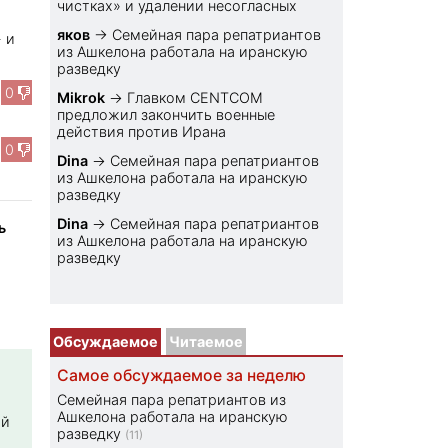
чистках» и удалении несогласных
яков
→
Семейная пара репатриантов
 и
из Ашкелона работала на иранскую
разведку
0
Mikrok
→
Главком CENTCOM
предложил закончить военные
действия против Ирана
0
Dina
→
Семейная пара репатриантов
из Ашкелона работала на иранскую
разведку
Dina
→
Семейная пара репатриантов
ь
из Ашкелона работала на иранскую
разведку
Обсуждаемое
Читаемое
Самое обсуждаемое за неделю
Семейная пара репатриантов из
Ашкелона работала на иранскую
ой
разведку
(11)