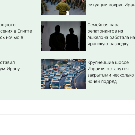
ситуации вокруг Ира
мощного
Семейная пара
сения в Египте
репатриантов из
сь ночью в
Ашкелона работала на
иранскую разведку
ставил
Крупнейшие шоссе
ум Ирану
Израиля останутся
закрытыми несколько
ночей подряд