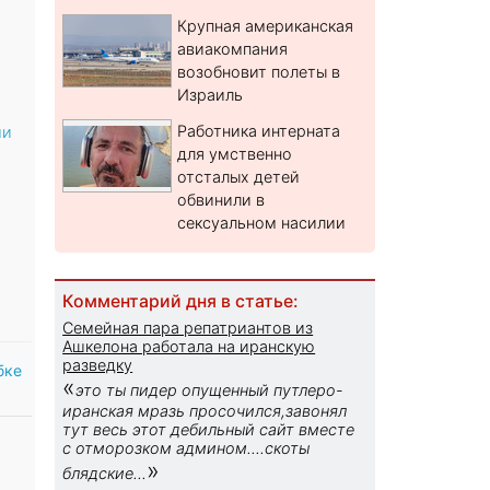
Крупная американская
авиакомпания
возобновит полеты в
Израиль
Работника интерната
ми
для умственно
отсталых детей
обвинили в
сексуальном насилии
Комментарий дня в статье:
Семейная пара репатриантов из
Ашкелона работала на иранскую
разведку
бке
«
это ты пидер опущенный путлеро-
иранская мразь просочился,завонял
тут весь этот дебильный сайт вместе
с отморозком админом....скоты
»
блядские...