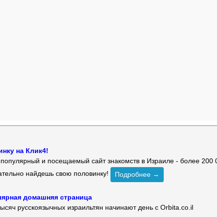
нку на Клик4!
й популярный и посещаемый сайт знакомств в Израиле - более 200 
зательно найдешь свою половинку!
Подробнее →
улярная домашняя страница
ысяч русскоязычных израильтян начинают день с Orbita.co.il