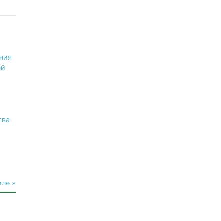
ния
ей
тва
иле »