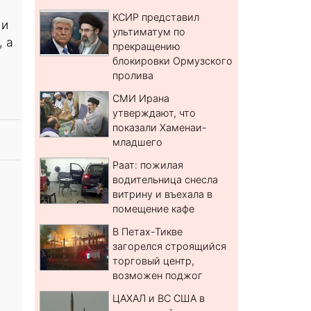
КСИР представил
 и
ультиматум по
, а
прекращению
блокировки Ормузского
пролива
СМИ Ирана
утверждают, что
показали Хаменаи-
младшего
Раат: пожилая
водительница снесла
витрину и въехала в
помещение кафе
В Петах-Тикве
загорелся строящийся
торговый центр,
возможен поджог
ЦАХАЛ и ВС США в