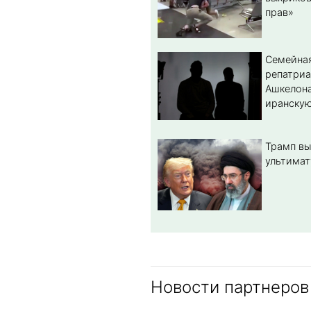
прав»
Семейная
репатриа
Ашкелона
иранскую
Трамп вы
ультимат
Новости партнеров