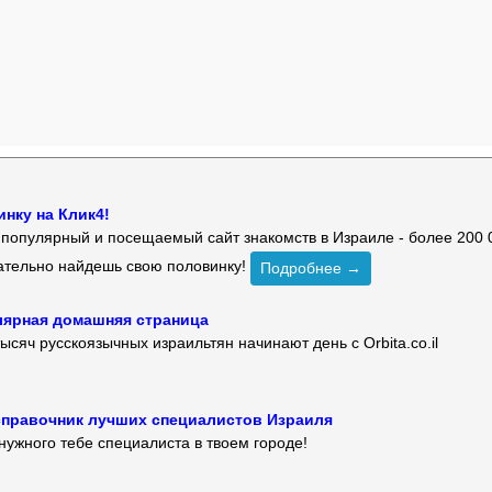
нку на Клик4!
й популярный и посещаемый сайт знакомств в Израиле - более 200 
зательно найдешь свою половинку!
Подробнее →
улярная домашняя страница
ысяч русскоязычных израильтян начинают день с Orbita.co.il
 — справочник лучших специалистов Израиля
нужного тебе специалиста в твоем городе!