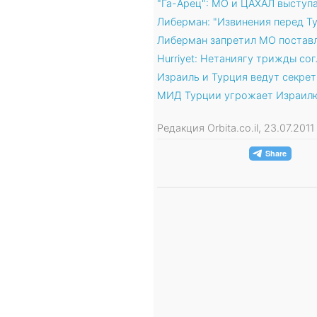
"Га-Арец": МО и ЦАХАЛ выступ
Либерман: "Извинения перед Т
Либерман запретил МО постав
Hurriyet: Нетаниягу трижды со
Израиль и Турция ведут секре
МИД Турции угрожает Израилю
Редакция Orbita.co.il, 23.07.20