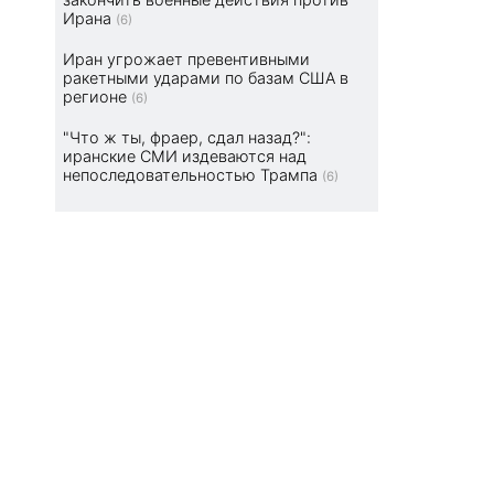
Ирана
(6)
Иран угрожает превентивными
ракетными ударами по базам США в
регионе
(6)
"Что ж ты, фраер, сдал назад?":
иранские СМИ издеваются над
непоследовательностью Трампа
(6)