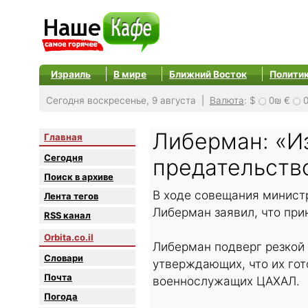
Израиль
В мире
Ближний Восток
Полити
Сегодня воскресенье, 9 августа |
Валюта
:
$
0₪
€
Либерман: «И
Главная
Сегодня
предательств
Поиск в архиве
В ходе совещания минист
Лента тегов
Либерман заявил, что при
RSS канал
Orbita.co.il
Либерман подверг резкой 
Словари
утверждающих, что их гот
Почта
военнослужащих ЦАХАЛ.
Погода