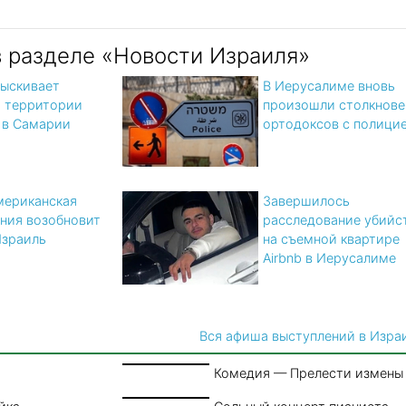
в разделе «Новости Израиля»
ыскивает
В Иерусалиме вновь
а территории
произошли столкнове
 в Самарии
ортодоксов с полици
мериканская
Завершилось
ния возобновит
расследование убийс
Израиль
на съемной квартире
Airbnb в Иерусалиме
Вся афиша выступлений в Изра
Комедия — Прелести измены