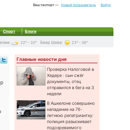
Ваш паспорт —
Новый пользователь
Войти
Спорт
Блоги
алим
:
Беер Шева
:
22° - 33°
23° - 38°
Главные новости дня
Проверка Налоговой в
Хедере : сын сжёг
документы, отец
ор
отправился в бега на 3
недели
В Ашкелоне совершено
нападение на 76-
о
летнюю репатриантку:
полиция разыскивает
подозреваемого