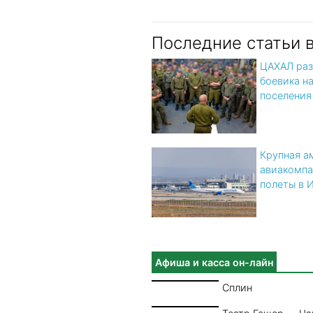
Последние статьи 
ЦАХАЛ раз
боевика н
поселения
Крупная а
авиакомпа
полеты в 
Афиша и касса он-лайн
Сплин