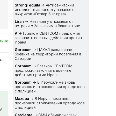
StrongTequila
→
Антисемитский
инцидент в аэропорту начался с
выкриков «Гитлер был прав»
Liran
→
Нетаниягу отказался от
встречи с Зеленским в Вашингтоне
A
→
Главком CENTCOM предложил
закончить военные действия против
арии
Ирана
Gorbaum
→
ЦАХАЛ разыскивает
боевика на территории поселения в
Самарии
ь
Gorbaum
→
Главком CENTCOM
предложил закончить военные
действия против Ирана
Gorbaum
→
В Иерусалиме вновь
произошли столкновения ортодоксов
с полицией
Mazepa
→
В Иерусалиме вновь
произошли столкновения ортодоксов
с полицией
ой
Carciente
→
СМИ обвинили главу