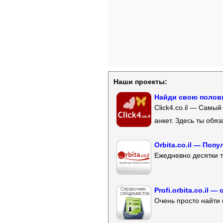
Наши проекты:
Найди свою полови
Click4.co.il — Самы
анкет. Здесь ты обя
Orbita.co.il — Поп
Ежедневно десятки т
Profi.orbita.co.il
Очень просто найти 