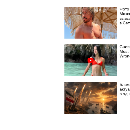
Фото
Макс
вызв
в Сет
Gues
Most 
Wron
Ближ
акту
в од