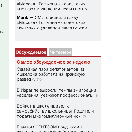
«Моссад» Гофмана «в советских
на
чистках» и удалении несогласных
Marik
→
СМИ обвинили главу
«Моссад» Гофмана «в советских
чистках» и удалении несогласных
те
Обсуждаемое
Читаемое
Самое обсуждаемое за неделю
Семейная пара репатриантов из
Ашкелона работала на иранскую
разведку
(10)
В Израиле выросли темпы эмиграции
населения, уезжают профессионалы
(9)
Бойкот в школе привел к
самоубийству школьницы. Родители
подали многомиллионный иск
(7)
Главком CENTCOM предложил
закончить военные действия против