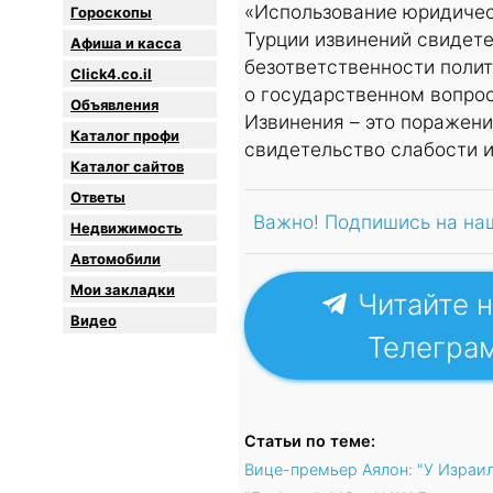
«Использование юридичес
Гороскопы
Турции извинений свидете
Афиша и касса
безответственности полит
Click4.co.il
о государственном вопрос
Объявления
Извинения – это поражени
Каталог профи
свидетельство слабости и
Каталог сайтов
Oтветы
Важно! Подпишись на на
Недвижимость
Автомобили
Мои закладки
Читайте н
Видео
Телегра
Статьи по теме:
Вице-премьер Аялон: "У Израи