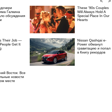
<
>
 дочери
These '90s Couples
има Галкина
Will Always Hold A
ало обсуждения
Special Place In Our
и
Hearts
s Their Job —
Nissan Qashqai e-
People Get It
Power обманул
g
гравитацию и попал
в Книгу рекордов
ний Восток: Все
альные новости
ном месте