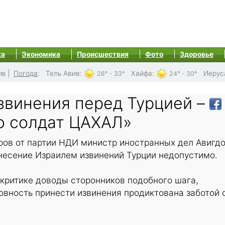
ка
Экономика
Происшествия
Фото
Здоровье
0₪
|
Погода
:
Тель Авив
:
Хайфа
:
Иерус
26° - 33°
24° - 30°
звинения перед Турцией –
о солдат ЦАХАЛ»
ров от партии НДИ министр иностранных дел Авигд
несение Израилем извинений Турции недопустимо.
критике доводы сторонников подобного шага,
овность принести извинения продиктована заботой 