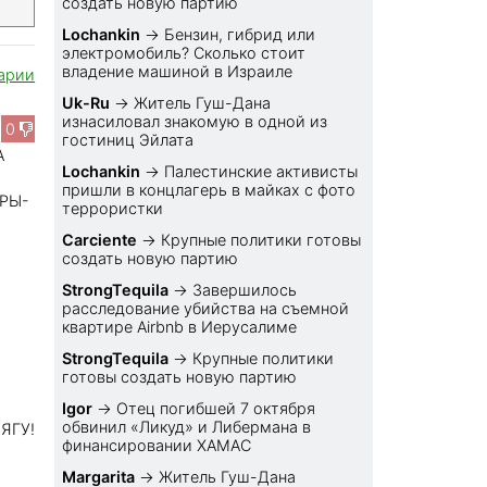
создать новую партию
Lochankin
→
Бензин, гибрид или
электромобиль? Cколько стоит
владение машиной в Израиле
арии
Uk-Ru
→
Житель Гуш-Дана
изнасиловал знакомую в одной из
0
гостиниц Эйлата
А
Lochankin
→
Палестинские активисты
пришли в концлагерь в майках с фото
РЫ-
террористки
Carciente
→
Крупные политики готовы
создать новую партию
StrongTequila
→
Завершилось
расследование убийства на съемной
квартире Airbnb в Иерусалиме
StrongTequila
→
Крупные политики
готовы создать новую партию
Igor
→
Отец погибшей 7 октября
обвинил «Ликуд» и Либермана в
ЯГУ!
финансировании ХАМАС
Margarita
→
Житель Гуш-Дана