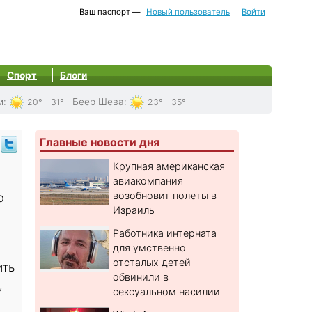
Ваш паспорт —
Новый пользователь
Войти
Спорт
Блоги
м
:
Беер Шева
:
20° - 31°
23° - 35°
Главные новости дня
Крупная американская
авиакомпания
возобновит полеты в
ю
Израиль
Работника интерната
для умственно
отсталых детей
ить
обвинили в
,
сексуальном насилии