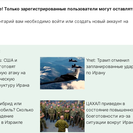
! Только зарегистрированные пользователи могут оставлят
нтарий вам необходимо войти или создать новый аккаунт на
:
s: США и
Ynet: Трамп отменил
готовят
запланированные уда
ую атаку на
по Ирану
ическую
уктуру Ирана
гибрид или
ЦАХАЛ приведен в
обиль? Cколько
состояние повышенн
адение
боеготовности из-за
 в Израиле
ситуации вокруг Ира