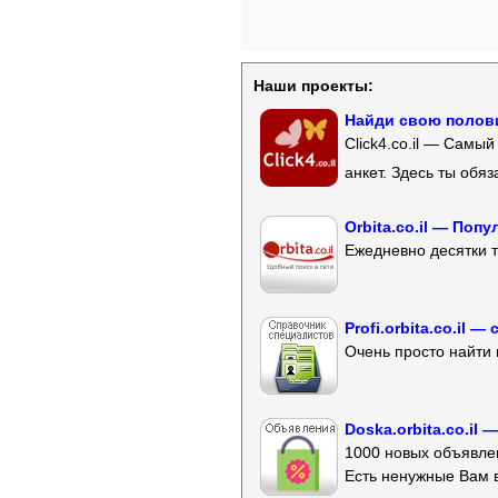
Наши проекты:
Найди свою полови
Click4.co.il — Самы
анкет. Здесь ты обя
Orbita.co.il — Поп
Ежедневно десятки т
Profi.orbita.co.il
Очень просто найти 
Doska.orbita.co.il
1000 новых объявлен
Есть ненужные Вам 