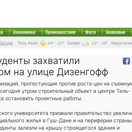
ка
Экономика
Происшествия
Фото
Здоровье
Погода
:
Тель Авив
:
Хайфа
:
Иерусали
24° - 32°
23° - 29°
уденты захватили
ом на улице Дизенгофф
низаций, протестующие против роста цен на съемну
сегодня утром строительный объект в центре Тель-
а остановить проектные работы.
кого университета призвали правительство увелич
иального жилья в Гуш-Дане и на периферии страны
уденты залезли на крышу строящегося здания и