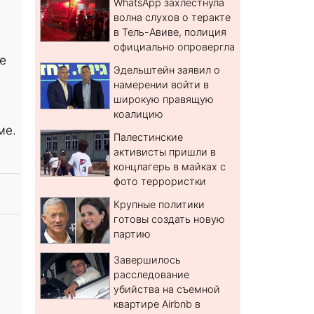
WhatsApp захлестнула
волна слухов о теракте
в Тель-Авиве, полиция
и
официально опровергла
е
Эдельштейн заявил о
намерении войти в
широкую правящую
коалицию
ме.
Палестинские
активисты пришли в
концлагерь в майках с
фото террористки
Крупные политики
готовы создать новую
партию
Завершилось
расследование
убийства на съемной
квартире Airbnb в