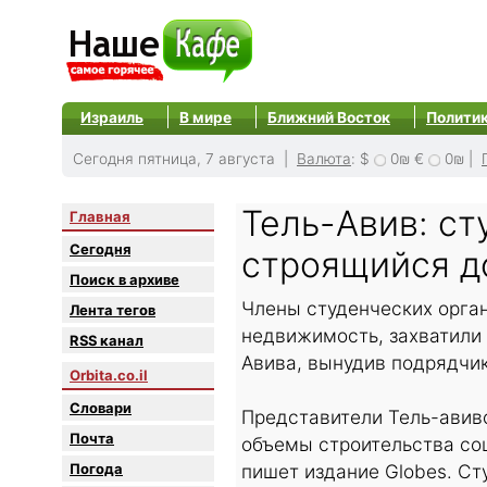
Израиль
В мире
Ближний Восток
Полити
Сегодня пятница, 7 августа |
Валюта
:
$
0₪
€
0₪
|
Тель-Авив: ст
Главная
Сегодня
строящийся д
Поиск в архиве
Члены студенческих орга
Лента тегов
недвижимость, захватили 
RSS канал
Авива, вынудив подрядчик
Orbita.co.il
Словари
Представители Тель-авивс
Почта
объемы строительства соц
Погода
пишет издание Globes. Ст