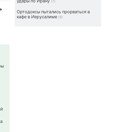
удары по Ирану
(7)
ь
Ортодоксы пытались прорваться в
кафе в Иерусалиме
(6)
ры
ой
на