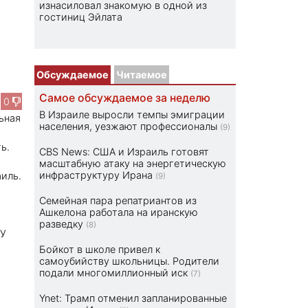
изнасиловал знакомую в одной из
гостиниц Эйлата
Обсуждаемое
Читаемое
Самое обсуждаемое за неделю
0
В Израиле выросли темпы эмиграции
ьная
населения, уезжают профессионалы
(9)
ь.
CBS News: США и Израиль готовят
масштабную атаку на энергетическую
инфраструктуру Ирана
аиль.
(9)
Семейная пара репатриантов из
Ашкелона работала на иранскую
разведку
(8)
 У
Бойкот в школе привел к
самоубийству школьницы. Родители
подали многомиллионный иск
(7)
Ynet: Трамп отменил запланированные