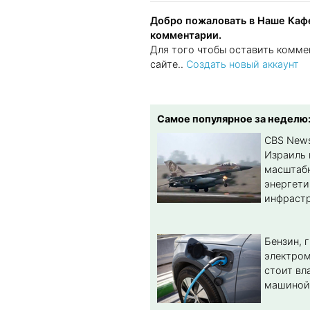
Добро пожаловать в Наше Кафе
комментарии.
Для того чтобы оставить комме
сайте..
Создать новый аккаунт
Самое популярное за неделю
CBS New
Израиль 
масштабн
энергет
инфрастр
Бензин, 
электром
стоит вл
машиной