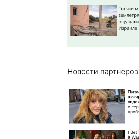
Толчки 
землетря
ощущали
Израиле
Новости партнеров
Пуга
шоки
видо
о се
проб
I Bet
It Wa