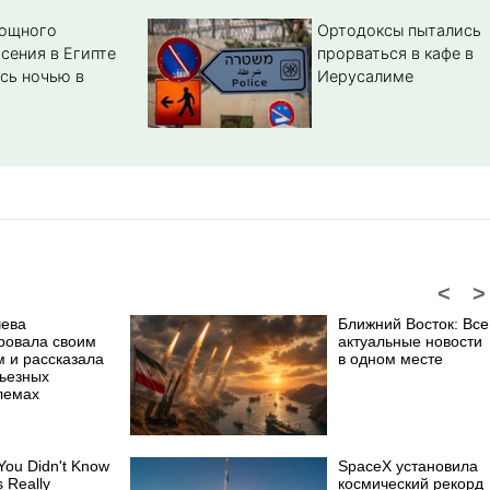
мощного
Ортодоксы пытались
сения в Египте
прорваться в кафе в
сь ночью в
Иерусалиме
<
>
чева
Ближний Восток: Все
ровала своим
актуальные новости
м и рассказала
в одном месте
рьезных
лемах
 You Didn't Know
SpaceX установила
s Really
космический рекорд