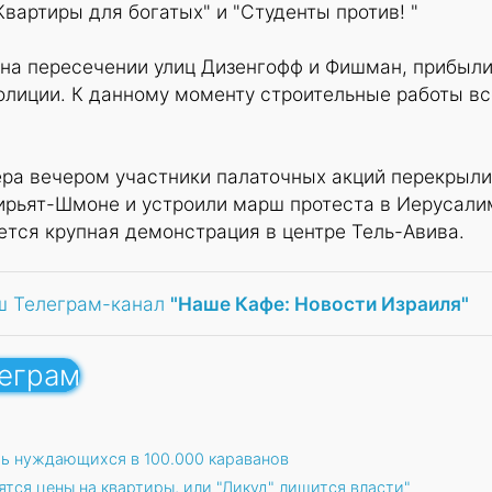
вартиры для богатых" и "Студенты против! "
 на пересечении улиц Дизенгофф и Фишман, прибыл
олиции. К данному моменту строительные работы вс
ера вечером участники палаточных акций перекрыли
ирьят-Шмоне и устроили марш протеста в Иерусали
тся крупная демонстрация в центре Тель-Авива.
ш Телеграм-канал
"Наше Кафе: Новости Израиля"
леграм
ь нуждающихся в 100.000 караванов
ятся цены на квартиры, или "Ликуд" лишится власти"