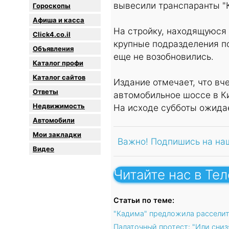
вывесили транспаранты "К
Гороскопы
Афиша и касса
На стройку, находящуюся
Click4.co.il
крупные подразделения п
Объявления
еще не возобновились.
Каталог профи
Каталог сайтов
Издание отмечает, что вч
Oтветы
автомобильное шоссе в К
Недвижимость
На исходе субботы ожидае
Автомобили
Мои закладки
Важно! Подпишись на на
Видео
Читайте нас в Те
Статьи по теме:
"Кадима" предложила расселит
Палаточный протест: "Или сниз