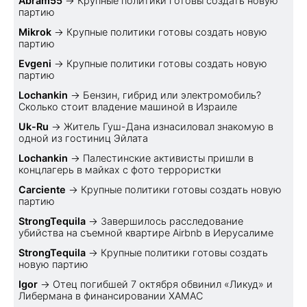
Abram55
→
Крупные политики готовы создать новую
партию
Mikrok
→
Крупные политики готовы создать новую
партию
Evgeni
→
Крупные политики готовы создать новую
партию
Lochankin
→
Бензин, гибрид или электромобиль?
Cколько стоит владение машиной в Израиле
Uk-Ru
→
Житель Гуш-Дана изнасиловал знакомую в
одной из гостиниц Эйлата
Lochankin
→
Палестинские активисты пришли в
концлагерь в майках с фото террористки
Carciente
→
Крупные политики готовы создать новую
партию
StrongTequila
→
Завершилось расследование
убийства на съемной квартире Airbnb в Иерусалиме
StrongTequila
→
Крупные политики готовы создать
новую партию
Igor
→
Отец погибшей 7 октября обвинил «Ликуд» и
Либермана в финансировании ХАМАС