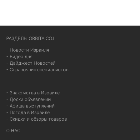
РАЗДЕЛЫ ORBITA.CO.IL
- Новости Израиля
- Видео дня
- Дайджест Новостей
- Справочник специалистов
- Знакомства в Израиле
- Доски объявлений
- Афиша выступлений
- Погода в Израиле
- Скидки и обзоры товаров
О НАС