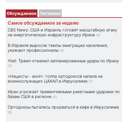
Обсуждаемое
Читаемое
Самое обсуждаемое за неделю
CBS News: США и Израиль готовят масштабную атаку
на энергетическую инфраструктуру Ирана
(9)
В Израиле выросли темпы эмиграции населения,
уезжают профессионалы
(9)
Ynet: Трамп отменил запланированные удары по Ирану
(7)
«Нацисты - вон!»: толпа ортодоксов напала на
военнослужащих ЦАХАЛ в Иерусалиме
(7)
Иран угрожает превентивными ракетными ударами по
базам США в регионе
(6)
Ортодоксы пытались прорваться в кафе в Иерусалиме
(6)