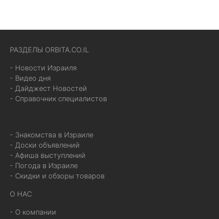
РАЗДЕЛЫ ORBITA.CO.IL
- Новости Израиля
- Видео дня
- Дайджест Новостей
- Справочник специалистов
- Знакомства в Израиле
- Доски объявлений
- Афиша выступлений
- Погода в Израиле
- Скидки и обзоры товаров
О НАС
- О компании