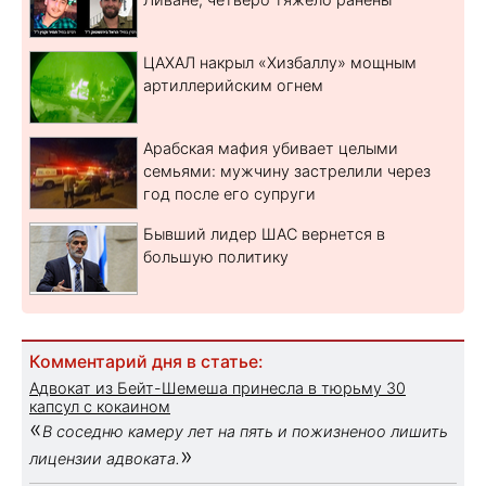
ЦАХАЛ накрыл «Хизбаллу» мощным
артиллерийским огнем
Арабская мафия убивает целыми
семьями: мужчину застрелили через
год после его супруги
Бывший лидер ШАС вернется в
большую политику
Комментарий дня в статье:
Адвокат из Бейт-Шемеша принесла в тюрьму 30
капсул с кокаином
«
В соседню камеру лет на пять и пожизненоо лишить
»
лицензии адвоката.