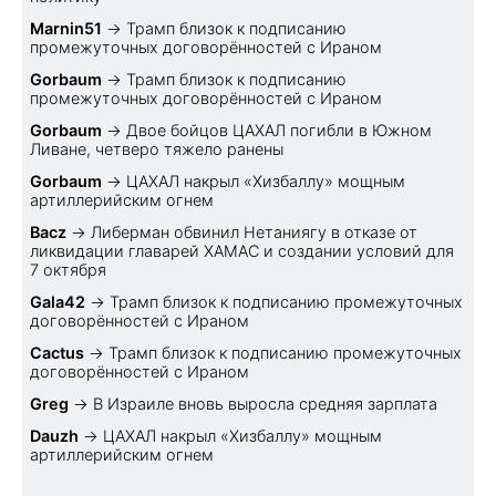
Marnin51
→
Трамп близок к подписанию
промежуточных договорённостей с Ираном
Gorbaum
→
Трамп близок к подписанию
промежуточных договорённостей с Ираном
Gorbaum
→
Двое бойцов ЦАХАЛ погибли в Южном
Ливане, четверо тяжело ранены
Gorbaum
→
ЦАХАЛ накрыл «Хизбаллу» мощным
артиллерийским огнем
Bacz
→
Либерман обвинил Нетаниягу в отказе от
ликвидации главарей ХАМАС и создании условий для
7 октября
Gala42
→
Трамп близок к подписанию промежуточных
договорённостей с Ираном
Cactus
→
Трамп близок к подписанию промежуточных
договорённостей с Ираном
Greg
→
В Израиле вновь выросла средняя зарплата
Dauzh
→
ЦАХАЛ накрыл «Хизбаллу» мощным
артиллерийским огнем