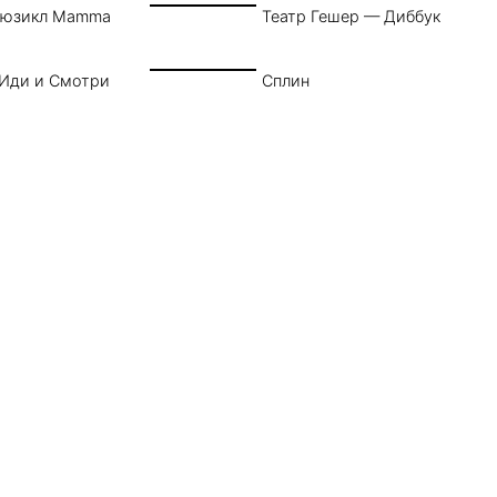
Мюзикл Mamma
Театр Гешер — Диббук
 Иди и Смотри
Сплин