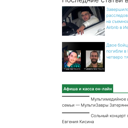
Завершил
расследов
на съемно
Airbnb в 
Двое бой
погибли в
четверо т
Афиша и касса он-лайн
Мультимедийное 
семьи — МультиЗавры Затерян
Сольный концерт 
Евгения Кисина