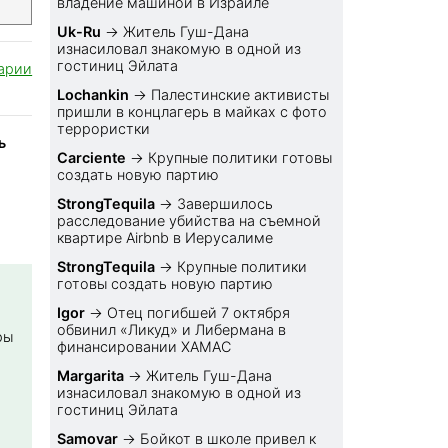
владение машиной в Израиле
Uk-Ru
→
Житель Гуш-Дана
изнасиловал знакомую в одной из
гостиниц Эйлата
арии
Lochankin
→
Палестинские активисты
пришли в концлагерь в майках с фото
террористки
ь
Carciente
→
Крупные политики готовы
создать новую партию
StrongTequila
→
Завершилось
расследование убийства на съемной
квартире Airbnb в Иерусалиме
StrongTequila
→
Крупные политики
готовы создать новую партию
Igor
→
Отец погибшей 7 октября
обвинил «Ликуд» и Либермана в
ры
финансировании ХАМАС
Margarita
→
Житель Гуш-Дана
изнасиловал знакомую в одной из
гостиниц Эйлата
Samovar
→
Бойкот в школе привел к