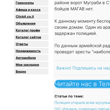
районе ворот Муграби в С
Гороскопы
бойцов МАГАВ нет.
Афиша и касса
Click4.co.il
К данному моменту беспо
Объявления
своим домам. Один из ара
Каталог профи
задержан полицией.
Каталог сайтов
Oтветы
По данным армейской рад
Недвижимость
проведет аресты "наиболе
Автомобили
Мои закладки
Важно! Подпишись на на
Видео
Читайте нас в Те
Статьи по теме:
Полиция открыла всем мусульм
OIC: Израиль осквернил святые