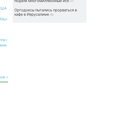
подали многомиллионный иск
(7)
 США
Ортодоксы пытались прорваться в
кафе в Иерусалиме
(6)
Хец»
ллу»
ким
иле »