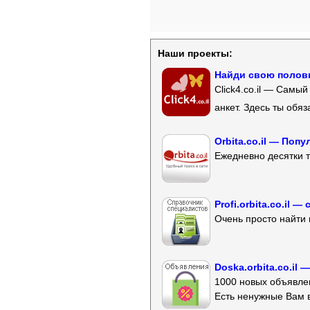
Наши проекты:
Найди свою полови
Click4.co.il — Самы
анкет. Здесь ты обя
Orbita.co.il — Поп
Ежедневно десятки т
Profi.orbita.co.il
Очень просто найти 
Doska.orbita.co.il
1000 новых объявлен
Есть ненужные Вам 