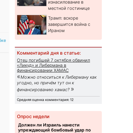
изнасилование в
местной гостинице
Трамп: вскоре
завершится война с
Ираном
бке
Комментарий дня в статье:
Отец погибшей 7 октября обвинил
«Ликуд» и Либермана в
финансировании ХАМАС
«
Можно относиться к Либерману как
угодно, но причём тут он к
»
финансированию хамас?
Средняя оценка комментария: 12
Опрос недели
Должен ли Израиль нанести
упреждающий бомбовый удар по