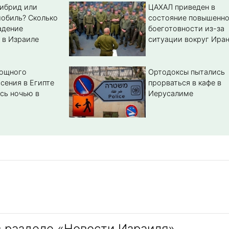
гибрид или
ЦАХАЛ приведен в
обиль? Cколько
состояние повышенн
адение
боеготовности из-за
 в Израиле
ситуации вокруг Ира
мощного
Ортодоксы пытались
сения в Египте
прорваться в кафе в
сь ночью в
Иерусалиме
в разделе «Новости Израиля»