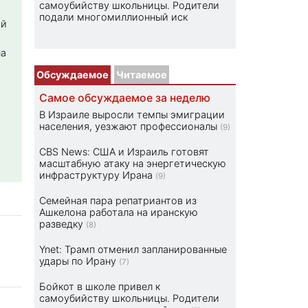
самоубийству школьницы. Родители
подали многомиллионный иск
ой
на
Обсуждаемое
Читаемое
Самое обсуждаемое за неделю
В Израиле выросли темпы эмиграции
населения, уезжают профессионалы
(9)
CBS News: США и Израиль готовят
масштабную атаку на энергетическую
инфраструктуру Ирана
(9)
Семейная пара репатриантов из
Ашкелона работала на иранскую
разведку
(8)
Ynet: Трамп отменил запланированные
удары по Ирану
(7)
Бойкот в школе привел к
самоубийству школьницы. Родители