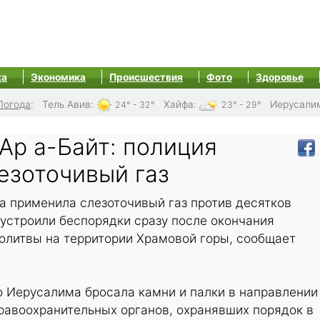
ка
Экономика
Происшествия
Фото
Здоровье
Погода
:
Тель Авив
:
Хайфа
:
Иерусали
24° - 32°
23° - 29°
Ар а-Байт: полиция
езоточивый газ
а применила слезоточивый газ против десятков
устроили беспорядки сразу после окончания
олитвы на территории Храмовой горы, сообщает
о Иерусалима бросала камни и палки в направлении
равоохранительных органов, охранявших порядок в