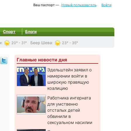
Ваш паспорт —
Новый пользователь
Войти
Спорт
Блоги
м
:
Беер Шева
:
20° - 31°
23° - 35°
Главные новости дня
Эдельштейн заявил о
намерении войти в
широкую правящую
коалицию
Работника интерната
для умственно
отсталых детей
обвинили в
сексуальном насилии