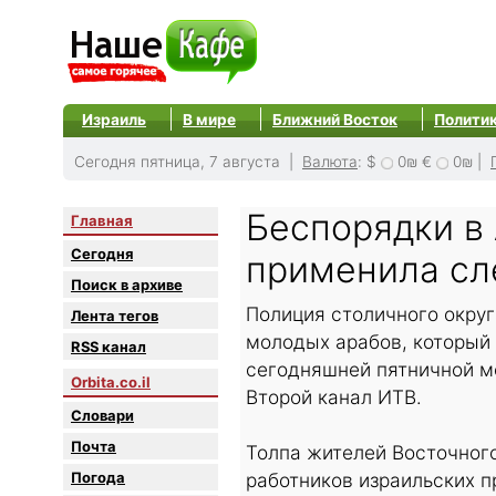
Израиль
В мире
Ближний Восток
Полити
Сегодня пятница, 7 августа |
Валюта
:
$
0₪
€
0₪
|
Беспорядки в 
Главная
Сегодня
применила сл
Поиск в архиве
Полиция столичного округ
Лента тегов
молодых арабов, который 
RSS канал
сегодняшней пятничной м
Orbita.co.il
Второй канал ИТВ.
Словари
Почта
Толпа жителей Восточног
Погода
работников израильских п