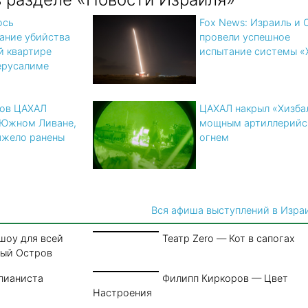
ось
Fox News: Израиль и
ание убийства
провели успешное
й квартире
испытание системы «
Иерусалиме
цов ЦАХАЛ
ЦАХАЛ накрыл «Хизба
 Южном Ливане,
мощным артиллерийс
яжело ранены
огнем
Вся афиша выступлений в Изра
шоу для всей
Театр Zero — Кот в сапогах
ный Остров
пианиста
Филипп Киркоров — Цвет
Настроения