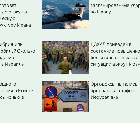
готовят
запланированные уда
ую атаку на
по Ирану
ическую
уктуру Ирана
гибрид или
ЦАХАЛ приведен в
обиль? Cколько
состояние повышенн
адение
боеготовности из-за
 в Израиле
ситуации вокруг Ира
мощного
Ортодоксы пытались
сения в Египте
прорваться в кафе в
сь ночью в
Иерусалиме