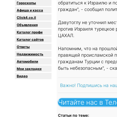
обратиться к Израилю и п
Гороскопы
граждан", - сообщил поли
Афиша и касса
Click4.co.il
Давутоглу не уточнил мес
Объявления
против Израиля турецкое
Каталог профи
ЦАХАЛ.
Каталог сайтов
Oтветы
Напомним, что на прошло
Недвижимость
правящей происламской п
гражданам Турции с пред
Автомобили
быть небезопасным", - ск
Мои закладки
Видео
Важно! Подпишись на на
Читайте нас в Те
Статьи по теме: