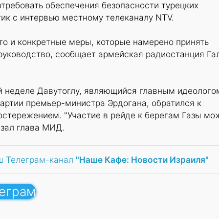
отребовать обеспечения безопасности турецких
тик с интервью местному телеканалу NTV.
то и конкретные меры, которые намерено принять
 руководство, сообщает армейская радиостанция Га
й неделе Давутоглу, являющийся главным идеолого
артии премьер-министра Эрдогана, обратился к
остережением. "Участие в рейде к берегам Газы мо
азал глава МИД.
ш Телеграм-канал
"Наше Кафе: Новости Израиля"
леграм