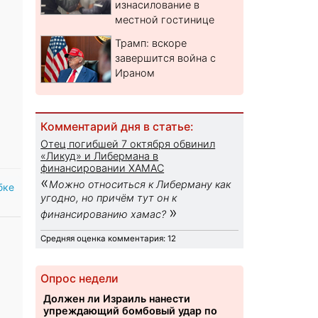
изнасилование в
местной гостинице
Трамп: вскоре
завершится война с
Ираном
Комментарий дня в статье:
Отец погибшей 7 октября обвинил
«Ликуд» и Либермана в
финансировании ХАМАС
«
Можно относиться к Либерману как
бке
угодно, но причём тут он к
»
финансированию хамас?
Средняя оценка комментария: 12
Опрос недели
Должен ли Израиль нанести
упреждающий бомбовый удар по