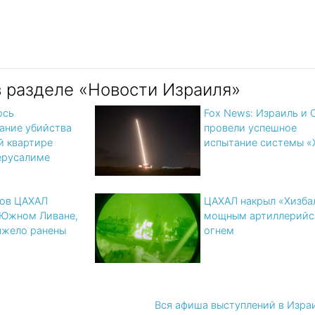
в разделе «Новости Израиля»
ось
Fox News: Израиль и
ание убийства
провели успешное
й квартире
испытание системы «
Иерусалиме
цов ЦАХАЛ
ЦАХАЛ накрыл «Хизба
 Южном Ливане,
мощным артиллерийс
яжело ранены
огнем
Вся афиша выступлений в Изра