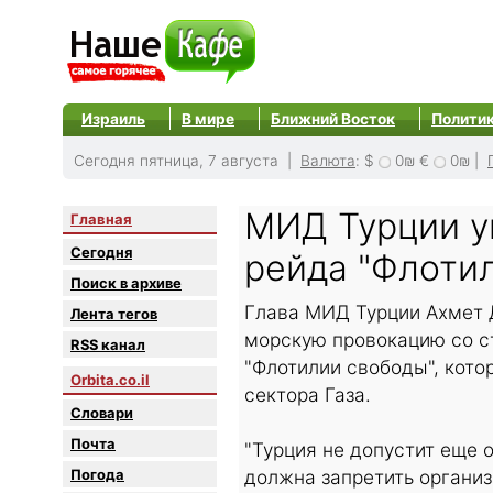
Израиль
В мире
Ближний Восток
Полити
Сегодня пятница, 7 августа |
Валюта
:
$
0₪
€
0₪
|
МИД Турции у
Главная
Сегодня
рейда "Флоти
Поиск в архиве
Глава МИД Турции Ахмет Д
Лента тегов
морскую провокацию со с
RSS канал
"Флотилии свободы", кот
Orbita.co.il
сектора Газа.
Словари
Почта
"Турция не допустит еще о
Погода
должна запретить организ