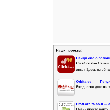
Наши проекты:
Найди свою полови
Click4.co.il — Самы
анкет. Здесь ты обя
Orbita.co.il — Поп
Ежедневно десятки т
Profi.orbita.co.il
Очень просто найти 