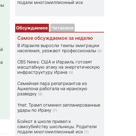
подали многомиллионный иск
ры
Обсуждаемое
Читаемое
Самое обсуждаемое за неделю
В Израиле выросли темпы эмиграции
ой
населения, уезжают профессионалы
(9)
CBS News: США и Израиль готовят
на
масштабную атаку на энергетическую
инфраструктуру Ирана
(9)
Семейная пара репатриантов из
Ашкелона работала на иранскую
разведку
(8)
Ynet: Трамп отменил запланированные
удары по Ирану
(7)
Бойкот в школе привел к
самоубийству школьницы. Родители
подали многомиллионный иск
(7)