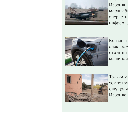
Израиль 
масштабн
энергет
инфрастр
Бензин, 
электром
стоит вл
машиной
Толчки 
землетря
ощущали
Израиле