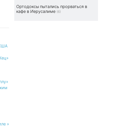
Ортодоксы пытались прорваться в
кафе в Иерусалиме
(6)
 США
Хец»
ллу»
ким
иле »