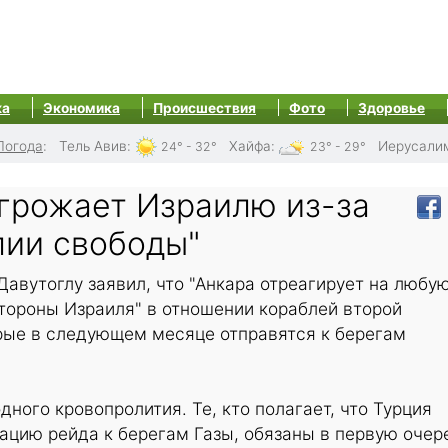
ка
Экономика
Происшествия
Фото
Здоровье
Погода
:
Тель Авив
:
Хайфа
:
Иерусали
24° - 32°
23° - 29°
грожает Израилю из-за
лии свободы"
авутоглу заявил, что "Анкара отреагирует на любу
тороны Израиля" в отношении кораблей второй
орые в следующем месяце отправятся к берегам
дного кровопролития. Те, кто полагает, что Турция
ацию рейда к берегам Газы, обязаны в первую очер