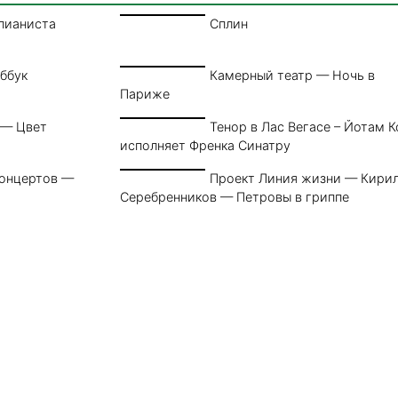
пианиста
Сплин
ббук
Камерный театр — Ночь в
Париже
 — Цвет
Тенор в Лас Вегасе – Йотам К
исполняет Френка Синатру
концертов —
Проект Линия жизни — Кири
Серебренников — Петровы в гриппе