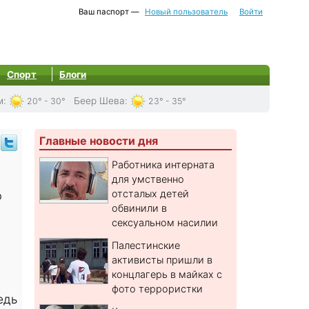
Ваш паспорт —
Новый пользователь
Войти
Спорт
Блоги
м
:
Беер Шева
:
20° - 30°
23° - 35°
Главные новости дня
Работника интерната
для умственно
отсталых детей
ю
обвинили в
сексуальном насилии
Палестинские
активисты пришли в
концлагерь в майках с
фото террористки
едь