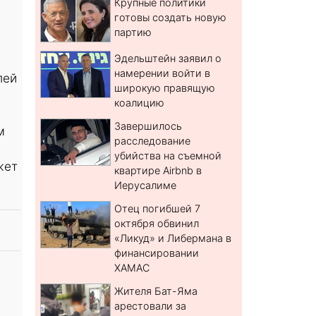
Крупные политики
готовы создать новую
партию
Эдельштейн заявил о
намерении войти в
лей
широкую правящую
коалицию
Завершилось
м
расследование
убийства на съемной
жет
квартире Airbnb в
Иерусалиме
Отец погибшей 7
октября обвинил
«Ликуд» и Либермана в
финансировании
ХАМАС
Жителя Бат-Яма
арестовали за