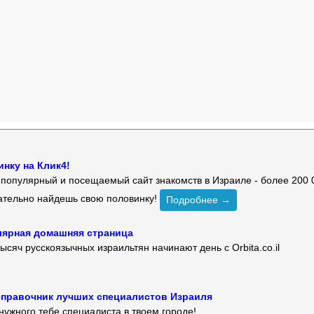
нку на Клик4!
й популярный и посещаемый сайт знакомств в Израиле - более 200 
зательно найдешь свою половинку!
Подробнее →
улярная домашняя страница
ысяч русскоязычных израильтян начинают день с Orbita.co.il
 — справочник лучших специалистов Израиля
нужного тебе специалиста в твоем городе!