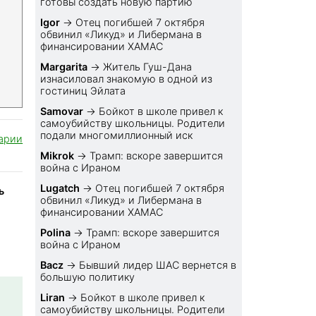
готовы создать новую партию
Igor
→
Отец погибшей 7 октября
обвинил «Ликуд» и Либермана в
финансировании ХАМАС
Margarita
→
Житель Гуш-Дана
изнасиловал знакомую в одной из
гостиниц Эйлата
Samovar
→
Бойкот в школе привел к
самоубийству школьницы. Родители
подали многомиллионный иск
арии
Mikrok
→
Трамп: вскоре завершится
война с Ираном
Lugatch
→
Отец погибшей 7 октября
ь
обвинил «Ликуд» и Либермана в
финансировании ХАМАС
Polina
→
Трамп: вскоре завершится
война с Ираном
Bacz
→
Бывший лидер ШАС вернется в
большую политику
Liran
→
Бойкот в школе привел к
самоубийству школьницы. Родители