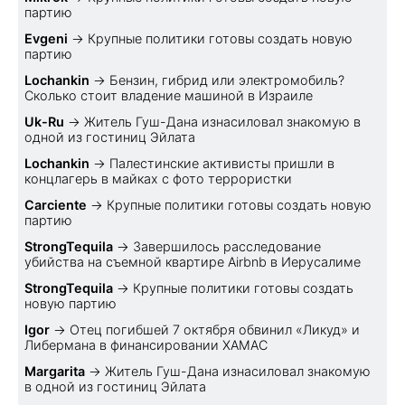
партию
Evgeni
→
Крупные политики готовы создать новую
партию
Lochankin
→
Бензин, гибрид или электромобиль?
Cколько стоит владение машиной в Израиле
Uk-Ru
→
Житель Гуш-Дана изнасиловал знакомую в
одной из гостиниц Эйлата
Lochankin
→
Палестинские активисты пришли в
концлагерь в майках с фото террористки
Carciente
→
Крупные политики готовы создать новую
партию
StrongTequila
→
Завершилось расследование
убийства на съемной квартире Airbnb в Иерусалиме
StrongTequila
→
Крупные политики готовы создать
новую партию
Igor
→
Отец погибшей 7 октября обвинил «Ликуд» и
Либермана в финансировании ХАМАС
Margarita
→
Житель Гуш-Дана изнасиловал знакомую
в одной из гостиниц Эйлата