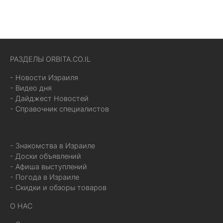
РАЗДЕЛЫ ORBITA.CO.IL
- Новости Израиля
- Видео дня
- Дайджест Новостей
- Справочник специалистов
- Знакомства в Израиле
- Доски объявлений
- Афиша выступлений
- Погода в Израиле
- Скидки и обзоры товаров
О НАС