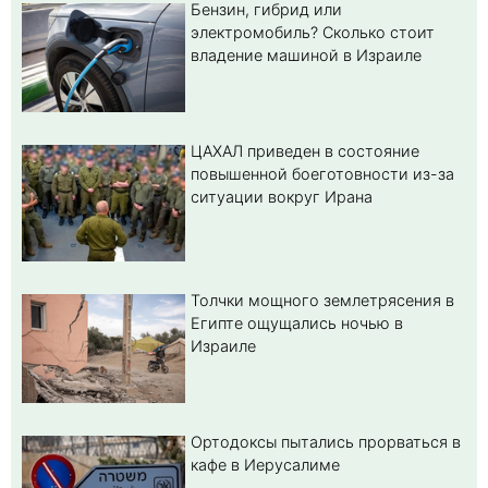
Бензин, гибрид или
электромобиль? Cколько стоит
владение машиной в Израиле
ЦАХАЛ приведен в состояние
повышенной боеготовности из-за
ситуации вокруг Ирана
Толчки мощного землетрясения в
Египте ощущались ночью в
Израиле
Ортодоксы пытались прорваться в
кафе в Иерусалиме