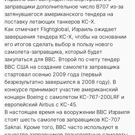
заправщики дополнительное число B707 из-за
затянувшегося американского тендера на
поставку летающих танкеров KC-X.
Как отмечает Flightglobal, Израиль ожидает
завершения тендера KC-X, чтобы на основании
его итогов сделать выбор в пользу нового
самолета-заправщика, который будет
закупаться для ВВС. Второй по счету тендер
ВВС США на создание самолета заправщика
стартовал осенью 2009 года (первый
безрезультатно завершился в 2008 году). В
конкурсе принимают участие американский
концерн Boeing с самолетом KC-767-200LRF и
европейский Airbus с KC-45.
В настоящее время на вооружении ВВС Израиля
стоят шесть самолетов заправщиков KC-707
Saknai. Кроме того, ВВС часто используют в
качестве заправщиков транспортные самолеты