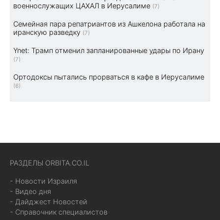
военнослужащих ЦАХАЛ в Иерусалиме
(7)
Семейная пара репатриантов из Ашкелона работала на
иранскую разведку
(7)
Ynet: Трамп отменил запланированные удары по Ирану
(7)
Ортодоксы пытались прорваться в кафе в Иерусалиме
(6)
РАЗДЕЛЫ ORBITA.CO.IL
- Новости Израиля
- Видео дня
- Дайджест Новостей
- Справочник специалистов