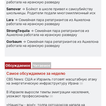
работала на иранскую разведку
Samovar
→
Бойкот в школе привел к самоубийству
школьницы. Родители подали многомиллионный иск
Lara
→
Семейная пара репатриантов из Ашкелона
работала на иранскую разведку
StrongTequila
→
Семейная пара репатриантов из
Ашкелона работала на иранскую разведку
Gorbaum
→
Семейная пара репатриантов из Ашкелона
работала на иранскую разведку
Обсуждаемое
Читаемое
Самое обсуждаемое за неделю
CBS News: США и Израиль готовят масштабную атаку
на энергетическую инфраструктуру Ирана
(9)
В Израиле выросли темпы эмиграции населения,
уезжают профессионалы
(9)
«Нацисты - вон!»: толпа ортодоксов напала на