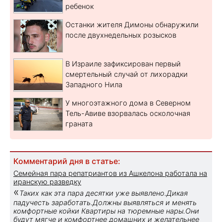
ребенок
Останки жителя Димоны обнаружили
после двухнедельных розысков
В Израиле зафиксирован первый
смертельный случай от лихорадки
Западного Нила
У многоэтажного дома в Северном
Тель-Авиве взорвалась осколочная
граната
Комментарий дня в статье:
Семейная пара репатриантов из Ашкелона работала на
иранскую разведку
«
Таких как эта пара десятки уже выявлено.Дикая
падучесть заработать.Должны выявляться и менять
комфортные койки Квартиры на тюремные нары.Они
будут мягче и комфортнее домашних и желательнее