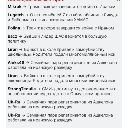
Mikrok
→
Трамп: вскоре завершится война с Ираном
Lugatch
→
Отец погибшей 7 октября обвинил «Ликуд»
и Либермана в финансировании ХАМАС
Polina
→
Трамп: вскоре завершится война с Ираном
Bacz
→
Бывший лидер ШАС вернется в большую
политику
Liran
→
Бойкот в школе привел к самоубийству
школьницы. Родители подали многомиллионный иск
Aleks48
→
Семейная пара репатриантов из Ашкелона
работала на иранскую разведку
Liran
→
Бойкот в школе привел к самоубийству
школьницы. Родители подали многомиллионный иск
StrongTequila
→
СМИ: достигнуты договоренности о
возобновлении судоходства в Ормузском проливе
Uk-Ru
→
Семейная пара репатриантов из Ашкелона
работала на иранскую разведку
Uk-Ru
→
Семейная пара репатриантов из Ашкелона
работала на иранскую разведку