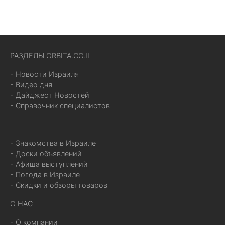
РАЗДЕЛЫ ORBITA.CO.IL
- Новости Израиля
- Видео дня
- Дайджест Новостей
- Справочник специалистов
- Знакомства в Израиле
- Доски объявлений
- Афиша выступлений
- Погода в Израиле
- Скидки и обзоры товаров
О НАС
- О компании