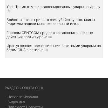
Ynet: Трамп отменил запланированные удары по Ирану
(7)
Бойкот в школе привел к самоубийству школьницы.
Родители подали многомиллионный иск
(7)
Главком CENTCOM предложил закончить военные
действия против Ирана
(6)
Иран угрожает превентивными ракетными ударами по
базам США в регионе
(6)
РАЗДЕЛЫ ORBITA.CO.IL
- Новости Израиля
- Видео дня
- Дайджест Новостей