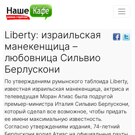
Liberty: израильская
манекенщица –
любовница Сильвио
Берлускони
По утверждениям румынского таблоида Liberty,
известная израильская манекенщица, актриса и
телеведущая Моран Атиас была подругой
премьер-министра Италия Сильвио Берлускони,
который сделал все возможное, чтобы придать
ее имени максимальную известность.
Согласно утверждениям издания, 74-летний
Берлускони водил Атиас на официальные рауты,