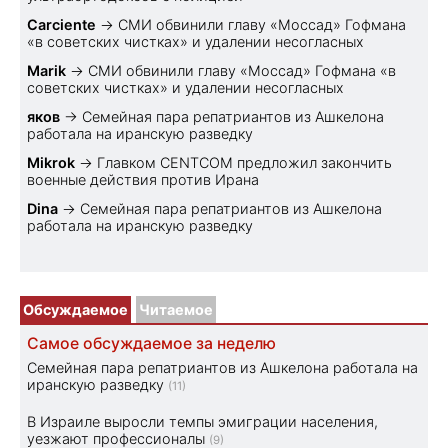
Carciente
→
СМИ обвинили главу «Моссад» Гофмана
«в советских чистках» и удалении несогласных
Marik
→
СМИ обвинили главу «Моссад» Гофмана «в
советских чистках» и удалении несогласных
яков
→
Семейная пара репатриантов из Ашкелона
работала на иранскую разведку
Mikrok
→
Главком CENTCOM предложил закончить
военные действия против Ирана
Dina
→
Семейная пара репатриантов из Ашкелона
работала на иранскую разведку
Обсуждаемое
Читаемое
Самое обсуждаемое за неделю
Семейная пара репатриантов из Ашкелона работала на
иранскую разведку
(11)
В Израиле выросли темпы эмиграции населения,
уезжают профессионалы
(9)