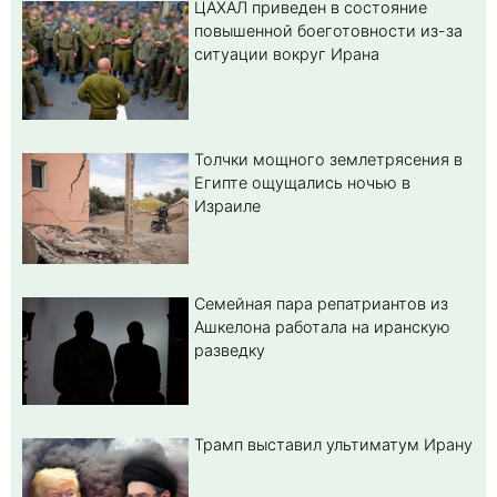
ЦАХАЛ приведен в состояние
повышенной боеготовности из-за
ситуации вокруг Ирана
Толчки мощного землетрясения в
Египте ощущались ночью в
Израиле
Семейная пара репатриантов из
Ашкелона работала на иранскую
разведку
Трамп выставил ультиматум Ирану