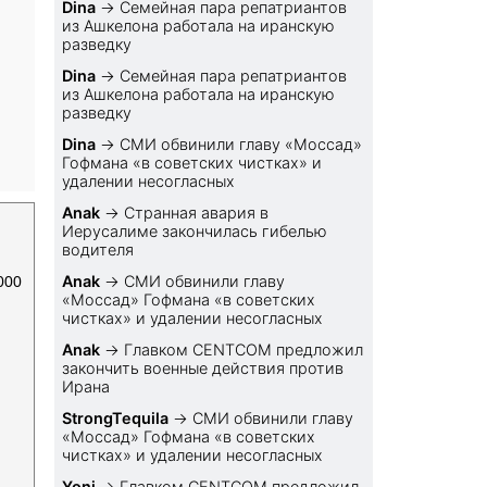
Dina
→
Семейная пара репатриантов
из Ашкелона работала на иранскую
разведку
Dina
→
Семейная пара репатриантов
из Ашкелона работала на иранскую
разведку
Dina
→
СМИ обвинили главу «Моссад»
Гофмана «в советских чистках» и
удалении несогласных
Anak
→
Странная авария в
Иерусалиме закончилась гибелью
водителя
Anak
→
СМИ обвинили главу
000
«Моссад» Гофмана «в советских
чистках» и удалении несогласных
Anak
→
Главком CENTCOM предложил
закончить военные действия против
Ирана
StrongTequila
→
СМИ обвинили главу
«Моссад» Гофмана «в советских
чистках» и удалении несогласных
Yoni
→
Главком CENTCOM предложил