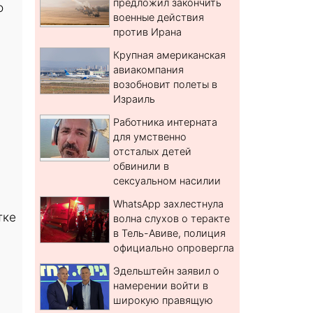
предложил закончить
о
военные действия
против Ирана
Крупная американская
авиакомпания
возобновит полеты в
Израиль
Работника интерната
для умственно
отсталых детей
обвинили в
сексуальном насилии
WhatsApp захлестнула
тке
волна слухов о теракте
в Тель-Авиве, полиция
официально опровергла
Эдельштейн заявил о
намерении войти в
широкую правящую