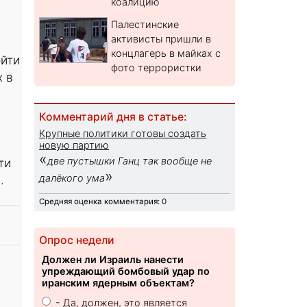
коалицию
Палестинские
активисты пришли в
концлагерь в майках с
ойти
фото террористки
х в
Комментарий дня в статье:
Крупные политики готовы создать
новую партию
«
две пустышки Ганц так вообще не
ти
»
далёкого ума
.
Средняя оценка комментария: 0
Опрос недели
Должен ли Израиль нанести
упреждающий бомбовый удар по
иранским ядерным объектам?
- Да, должен, это является