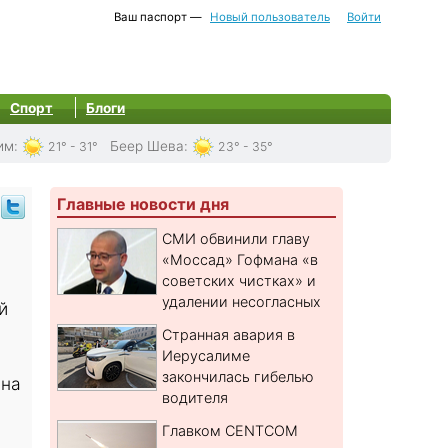
Ваш паспорт —
Новый пользователь
Войти
Спорт
Блоги
им
:
Беер Шева
:
21° - 31°
23° - 35°
Главные новости дня
СМИ обвинили главу
«Моссад» Гофмана «в
советских чистках» и
удалении несогласных
й
Странная авария в
Иерусалиме
закончилась гибелью
 на
водителя
Главком CENTCOM