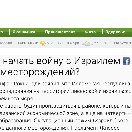
ка
Экономика
Происшествия
Фото
Здоровье
Погода
:
Тель Авив
:
Хайфа
:
Иерусал
25° - 32°
24° - 30°
 начать войну с Израилем
х месторождений?
нфар Рокнабади заявил, что Исламская республика
сследования на территории ливанской и израильско
земного моря.
 работы будут производиться в районе, который на
ливанской экономической зоне, а еще на четверть –
 образования. Оккупационный режим (Израиль) уже
ке данного месторождения. Парламент (Кнессет)