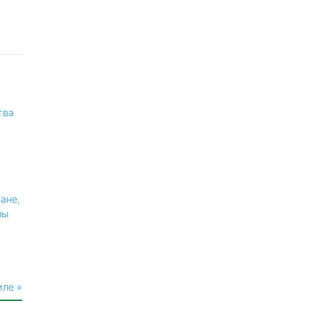
тва
ане,
ны
иле »