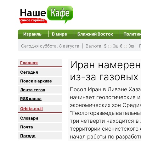
Израиль
В мире
Ближний Восток
Полити
Сегодня суббота, 8 августа |
Валюта
:
$
0₪
€
0₪
|
Иран намерен
Главная
Сегодня
из-за газовы
Поиск в архиве
Посол Иран в Ливане Хаза
Лента тегов
начинает геологические и
RSS канал
экономических зон Среди
Orbita.co.il
"Геологоразведывательные
Словари
три четверти находится в 
Почта
территории сионистского
Погода
начал работы по разработ