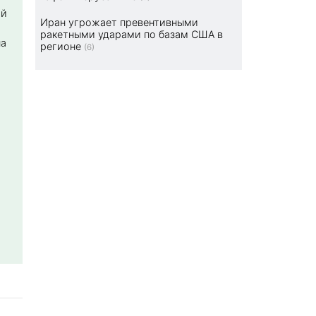
ой
Иран угрожает превентивными
ракетными ударами по базам США в
на
регионе
(6)