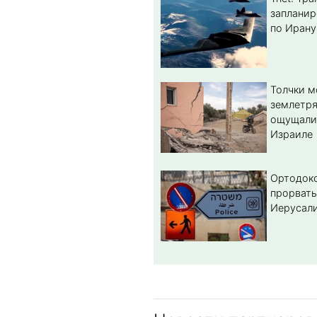
запланир
по Ирану
Толчки 
землетря
ощущали
Израиле
Ортодок
прорвать
Иерусал