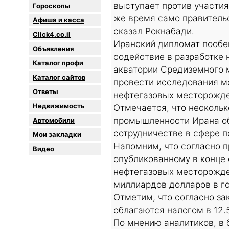
выступает против участия
Гороскопы
же время само правительс
Афиша и касса
сказал Рокнабади.
Click4.co.il
Иранский дипломат пообе
Объявления
содействие в разработке
Каталог профи
акватории Средиземного м
Каталог сайтов
провести исследования м
Oтветы
нефтегазовых месторожде
Недвижимость
Отмечается, что несколь
промышленности Ирана об
Автомобили
сотрудничестве в сфере 
Мои закладки
Напомним, что согласно п
Видео
опубликованному в конце 
нефтегазовых месторожден
миллиардов долларов в го
Отметим, что согласно за
облагаются налогом в 12.
По мнению аналитиков, в