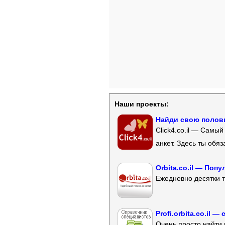
Наши проекты:
Найди свою полови
Click4.co.il — Самы
анкет. Здесь ты обя
Orbita.co.il — Поп
Ежедневно десятки т
Profi.orbita.co.il
Очень просто найти 