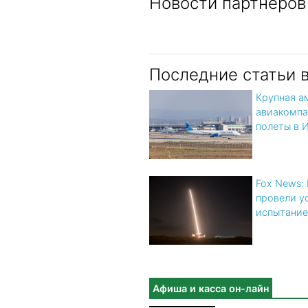
Новости партнеров
Последние статьи 
Крупная а
авиакомпа
полеты в 
Fox News:
провели у
испытание
Афиша и касса он-лайн