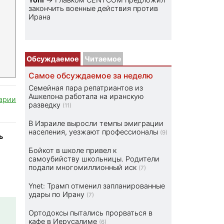
закончить военные действия против
Ирана
Обсуждаемое
Читаемое
Самое обсуждаемое за неделю
Семейная пара репатриантов из
Ашкелона работала на иранскую
арии
разведку
(11)
В Израиле выросли темпы эмиграции
населения, уезжают профессионалы
(9)
ь
Бойкот в школе привел к
самоубийству школьницы. Родители
подали многомиллионный иск
(7)
Ynet: Трамп отменил запланированные
удары по Ирану
(7)
Ортодоксы пытались прорваться в
кафе в Иерусалиме
(6)