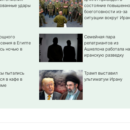
ованные удары
состояние повышенн
боеготовности из-за
ситуации вокруг Ира
мощного
Семейная пара
сения в Египте
репатриантов из
сь ночью в
Ашкелона работала на
иранскую разведку
сы пытались
Трамп выставил
ся в кафе в
ультиматум Ирану
име