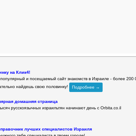
нку на Клик4!
й популярный и посещаемый сайт знакомств в Израиле - более 200 
зательно найдешь свою половинку!
Подробнее →
улярная домашняя страница
ысяч русскоязычных израильтян начинают день с Orbita.co.il
 — справочник лучших специалистов Израиля
нужного тебе специалиста в твоем городе!