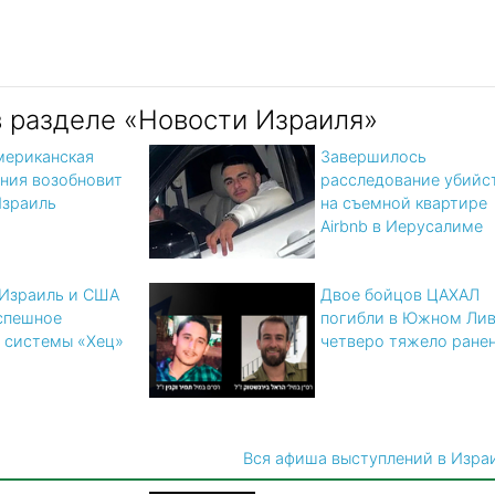
в разделе «Новости Израиля»
мериканская
Завершилось
ния возобновит
расследование убийс
Израиль
на съемной квартире
Airbnb в Иерусалиме
 Израиль и США
Двое бойцов ЦАХАЛ
спешное
погибли в Южном Лив
 системы «Хец»
четверо тяжело ране
Вся афиша выступлений в Изра