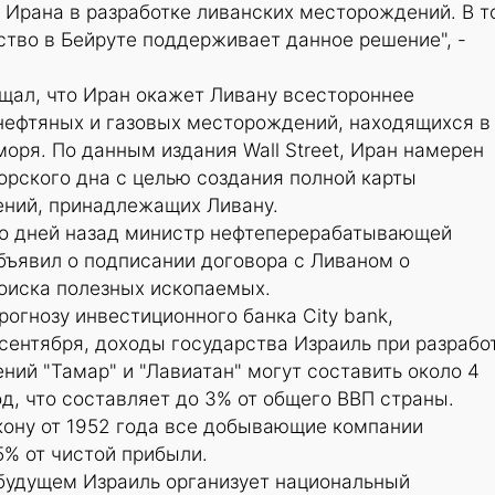
 Ирана в разработке ливанских месторождений. В т
тво в Бейруте поддерживает данное решение", -
щал, что Иран окажет Ливану всестороннее
 нефтяных и газовых месторождений, находящихся в
оря. По данным издания Wall Street, Иран намерен
орского дна с целью создания полной карты
ний, принадлежащих Ливану.
ко дней назад министр нефтеперерабатывающей
ъявил о подписании договора с Ливаном о
поиска полезных ископаемых.
рогнозу инвестиционного банка City bank,
сентября, доходы государства Израиль при разрабо
ий "Тамар" и "Лавиатан" могут составить около 4
д, что составляет до 3% от общего ВВП страны.
кону от 1952 года все добывающие компании
5% от чистой прибыли.
 будущем Израиль организует национальный