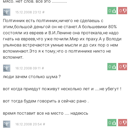
мясо. нет слов. все это .............
0
0
15.12.2008 23:12
#
Полтинник есть полтинник,ничего не сделаешь с
этим,большой деньгой он не станет.А большевики 80%
состояли из евреев и В.И.Ленине она протекала,не надо
гнать на евреев,что уже почили.Мир их праху.А у Володи
ульянова встречаются умные мысли и до сих пор о нем
вспоминают.Это я к тому,что о полтиннике никто не
вспомнит.
0
0
16.12.2008 09:11
#
люди зачем столько шума ?
вот когда приедут поживут несколько лет и ....не убегут !
вот тогда будем говорить а сейчас рано .
время поставит все на место .... надеюсь
0
0
16.12.2008 20:54
#