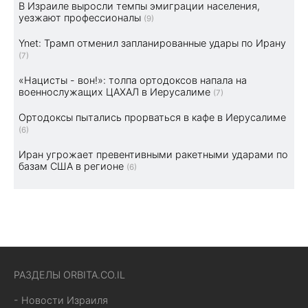
В Израиле выросли темпы эмиграции населения,
уезжают профессионалы
(9)
Ynet: Трамп отменил запланированные удары по Ирану
(7)
«Нацисты - вон!»: толпа ортодоксов напала на
военнослужащих ЦАХАЛ в Иерусалиме
(7)
Ортодоксы пытались прорваться в кафе в Иерусалиме
(6)
Иран угрожает превентивными ракетными ударами по
базам США в регионе
(6)
РАЗДЕЛЫ ORBITA.CO.IL
- Новости Израиля