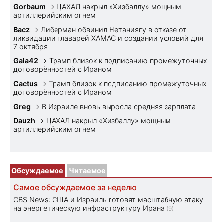
Gorbaum
→
ЦАХАЛ накрыл «Хизбаллу» мощным
артиллерийским огнем
Bacz
→
Либерман обвинил Нетаниягу в отказе от
ликвидации главарей ХАМАС и создании условий для
7 октября
Gala42
→
Трамп близок к подписанию промежуточных
договорённостей с Ираном
Cactus
→
Трамп близок к подписанию промежуточных
договорённостей с Ираном
Greg
→
В Израиле вновь выросла средняя зарплата
Dauzh
→
ЦАХАЛ накрыл «Хизбаллу» мощным
артиллерийским огнем
Обсуждаемое
Читаемое
Самое обсуждаемое за неделю
CBS News: США и Израиль готовят масштабную атаку
на энергетическую инфраструктуру Ирана
(9)