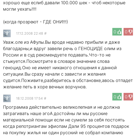
хорошо еще еслиб давали 100.000 шек - чтоб некоторые
могли уехать!!!!
(когда прозреют - ГДЕ ОНИ!!!)
0
0
17.12.2008 22:48
#
Уваж.оле из АФулы.Вы вроде недавно прибыли и даже
благодарны,и вдруг завели речь о ГЕНОЦИДЕ олим из
России и в суд рекомендуете подавать.Что-то не
стыкуется.Посмотрите в словаре значение слова
геноцид.Оно не имеет никакого отношения к данной
ситуации.Вы сразу начали с зависти и желания
судится.Поживите,разберитесь в обстановке,авось отпадет
желание петь в хоре вечных ворчунов.
0
0
18.12.2008 17:54
#
Программа действительно великолепная и не должна
затрагивать наше эгоА достойны ли мы русские
материальной помощи если не сумели за себя постоять
когда репотриантам эфиопам Дали 95 процентов подарок
на покупку жилья ни один русский не собрал компанию