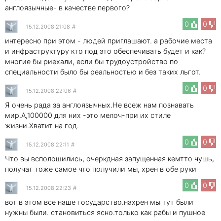
англоязычные- в качестве первого?
0
0
15.12.2008 21:08
#
интересно при этом - людей приглашают. а рабочие места
и инфраструктуру кто под это обеспечивать будет и как?
многие бы риехали, если бы трудоустройство по
специальности было бы реальностью и без таких льгот.
0
0
15.12.2008 22:06
#
Я очень рада за англоязычных.Не всеж нам познавать
мир.А,100000 для них -это мелоч-при их стиле
жизни.Хватит на год.
0
0
15.12.2008 22:11
#
Что вы всполошились, очеркдная запущенная кемтто чушь,
получат тоже самое что получили мы, хрен в обе руки
0
0
15.12.2008 22:23
#
вот в этом все наше государство.нахрен мы тут были
нужны были. становиться ясно.только как рабы и пушное