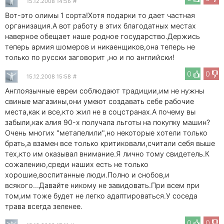
15.12.2008 14:56
#
Вот-это олимы 1 сорта!Хотя подарки то дает частная
организация.А вот работу в этих благодатных местах
наверное обещает наше родное государство.Держись
теперь армия шомеров и никаенщиков,она теперь не
только по русски заговорит ,но и по английски!
0
0
15.12.2008 15:58
#
Англоязычные евреи соблюдают традиции,им не нужны
свиные магазины,они умеют создавать себе рабочие
места,как и все,кто жил не в соцстранах.А почему вы
забыли,как алия 90-х получала льготы на покупку машин?
Очень многих "метапелили",но некоторые хотели только
брать,а взамен все только критиковали,считали себя выше
тех,кто им оказывал внимание.Я лично тому свидетель.К
сожалению,среди наших есть не только
хорошие,воспитанные люди.Полно и снобов,и
всякого...Давайте никому не завидовать.При всем при
том,им тоже будет не легко адаптироваться.У соседа
трава всегда зеленее.
0
0