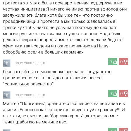
протеста хотя это была государственная поддержка а не
частная инициатива Я ничего не имею против эфиопов они
заслужили эти блага хотя бы уже тем что постоянно
проводили акции протеста а мы только жаловались в
тряпочку чтобы никто не услышал поэтому до сих пор
многие руские влачат жалкое существование Надо было
решать шкурные вопросы вместе как это сделали бедные
эфиопы а так все деньги пожертвованные на Нашу
обсорбцию осели в больших карманах
0
0
19.12.2008 13:56
#
бесплатный сыр в мышеловке все наше государство
пропиловенное с головы до ног включая все ее
"социальное равенство"
0
0
19.12.2008 13:59
#
Мистер "Полтинник",сравните отношение к нашей алие и к
алие из Европы и как говорится:почувствуйте разницу!!!!И
я кстати,не смотря на "барскую кровь" ,которая во мне
течет ,работаю не меньше вас.