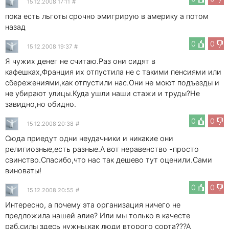
15.12.2008 17:11
#
пока есть льготы срочно эмигрирую в америку а потом
назад
0
0
15.12.2008 19:37
#
Я чужих денег не считаю.Раз они сидят в
кафешках,Франция их отпустила не с такими пенсиями или
сбережениями,как отпустили нас.Они не моют подъезды и
не убирают улицы.Куда ушли наши стажи и труды?Не
завидно,но обидно.
0
0
15.12.2008 20:38
#
Сюда приедут одни неудачники и никакие они
религиозные,есть разные.А вот неравенство -просто
свинство.Спасибо,что нас так дешево тут оценили.Сами
виноваты!
0
0
15.12.2008 20:55
#
Интересно, а почему эта организация ничего не
предложила нашей алие? Или мы только в качесте
раб.силы здесь нужны,как люди второго сорта???А