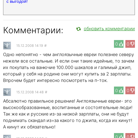
с выгодой!
Комментарии:
обновить комментарии
0
0
15.12.2008 14:19
#
Одно непонятно - чем англоязычные евреи полезнее северу
нежели все остальные. И если они такие идейные, то зачем
их покупать на ванючие 100.000 шакалов и галимый джип,
который у себя на родине они могут купить за 2 зарплаты.
Впрочем будет интересно посмотреть на п-ток.
0
0
15.12.2008 14:48
#
Абсалютно правильное решение! Англоязычные евреи- это
высокообразованные, воспитанные и состоятельные люди!
Так же как и русские из-за низкой зарплаты, они не будут
поднимать скандал из=за какого то джипа, когда их кинут!
А кинут их обязательно!
0
0