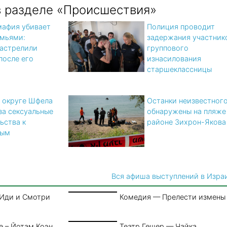
в разделе «Происшествия»
мафия убивает
Полиция проводит
мьями:
задержания участник
астрелили
группового
после его
изнасилования
старшеклассницы
 округе Шфела
Останки неизвестног
за сексуальные
обнаружены на пляже
ьства к
районе Зихрон-Якова
ным
Вся афиша выступлений в Изра
 Иди и Смотри
Комедия — Прелести измены
е – Йотам Коэн
Театр Гешер — Чайка