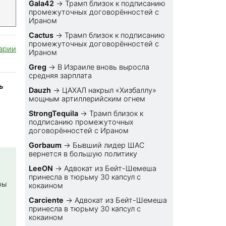
Gala42
→
Трамп близок к подписанию
промежуточных договорённостей с
Ираном
Cactus
→
Трамп близок к подписанию
промежуточных договорённостей с
арии
Ираном
Greg
→
В Израиле вновь выросла
средняя зарплата
ь
Dauzh
→
ЦАХАЛ накрыл «Хизбаллу»
мощным артиллерийским огнем
StrongTequila
→
Трамп близок к
подписанию промежуточных
договорённостей с Ираном
Gorbaum
→
Бывший лидер ШАС
вернется в большую политику
LeeON
→
Адвокат из Бейт-Шемеша
принесла в тюрьму 30 капсул с
ры
кокаином
Carciente
→
Адвокат из Бейт-Шемеша
принесла в тюрьму 30 капсул с
кокаином