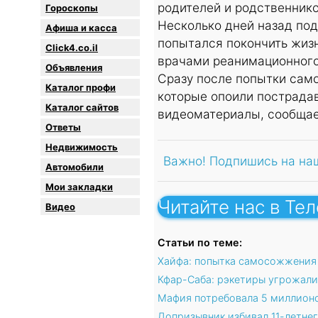
родителей и родственнико
Гороскопы
Несколько дней назад под
Афиша и касса
попытался покончить жиз
Click4.co.il
врачами реанимационного
Объявления
Сразу после попытки сам
Каталог профи
которые опоили пострада
Каталог сайтов
видеоматериалы, сообщае
Oтветы
Недвижимость
Важно! Подпишись на на
Автомобили
Мои закладки
Читайте нас в Те
Видео
Статьи по теме:
Хайфа: попытка самосожжения 
Кфар-Саба: рэкетиры угрожали
Мафия потребовала 5 миллионо
Допризывник избивал 11-летнег