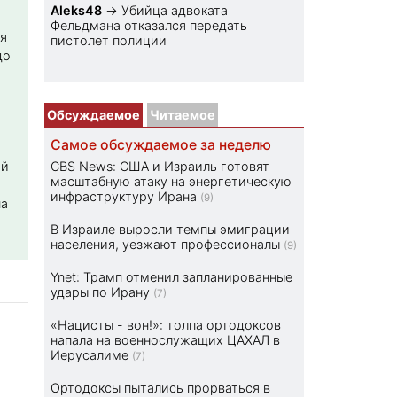
Aleks48
→
Убийца адвоката
Фельдмана отказался передать
я
пистолет полиции
до
Обсуждаемое
Читаемое
Самое обсуждаемое за неделю
ой
CBS News: США и Израиль готовят
масштабную атаку на энергетическую
инфраструктуру Ирана
(9)
на
В Израиле выросли темпы эмиграции
населения, уезжают профессионалы
(9)
Ynet: Трамп отменил запланированные
удары по Ирану
(7)
«Нацисты - вон!»: толпа ортодоксов
напала на военнослужащих ЦАХАЛ в
Иерусалиме
(7)
Ортодоксы пытались прорваться в