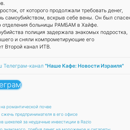
в.
росток, от которого продолжали требовать денег,
нь самоубийством, вскрыв себе вены. Он был спасе
 отделения больницы РАМБАМ в Хайфе.
оубийства полиция задержала знакомых подростка,
вшего и сняли компрометирующие его
т Второй канал ИТВ.
ш Телеграм-канал
"Наше Кафе: Новости Израиля"
леграм
на романтической почве
 сжечь предпринимателя в его офисе
в шекелей за неудачные инвестиции в Razio
о знакомого, требуя денег на мороженое и сигареты