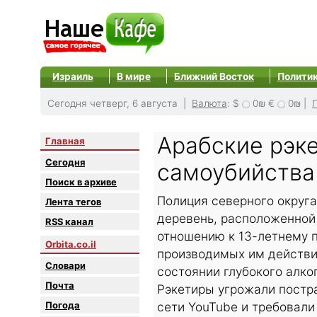
Израиль
В мире
Ближний Восток
Полити
Сегодня четверг, 6 августа |
Валюта
:
$
0₪
€
0₪
|
Арабские рэк
Главная
Сегодня
самоубийства
Поиск в архиве
Полиция северного округа
Лента тегов
деревень, расположенной 
RSS канал
отношению к 13-летнему п
Orbita.co.il
производимых им действия
Словари
состоянии глубокого алко
Почта
Рэкетиры угрожали постр
Погода
сети YouTube и требовали