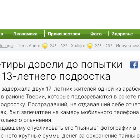
ка
Экономика
Происшествия
Фото
Здоровье
Погода
:
Тель Авив
:
Хайфа
:
Иерусалим
24° - 32°
23° - 29°
етиры довели до попытки
 13-летнего подростка
 задержала двух 17-летних жителей одной из арабс
в районе Тверии, которые подозреваются в рэкете 
одростку. Пострадавший, не отдававший себе отчет
х, был запечатлен на камеру мобильного телефона
гольного опьянения.
адавшему опубликовать его "пьяные" фотографии в
 с него крупные суммы денег за сохранение тайны о