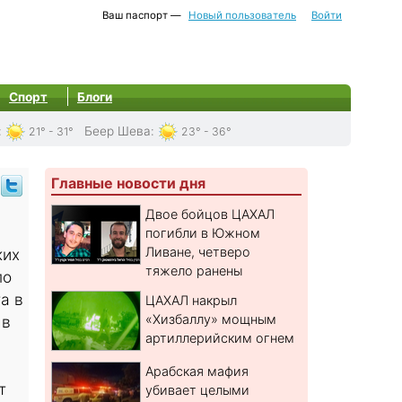
Ваш паспорт —
Новый пользователь
Войти
Спорт
Блоги
:
Беер Шева
:
21° - 31°
23° - 36°
Главные новости дня
Двое бойцов ЦАХАЛ
погибли в Южном
Ливане, четверо
ких
тяжело ранены
по
а в
ЦАХАЛ накрыл
«Хизбаллу» мощным
 в
артиллерийским огнем
Арабская мафия
т
убивает целыми