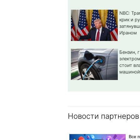
NBC: Тра
крик и ру
затянувш
Ираном
Бензин, 
электром
стоит вл
машиной
Новости партнеров
Все 