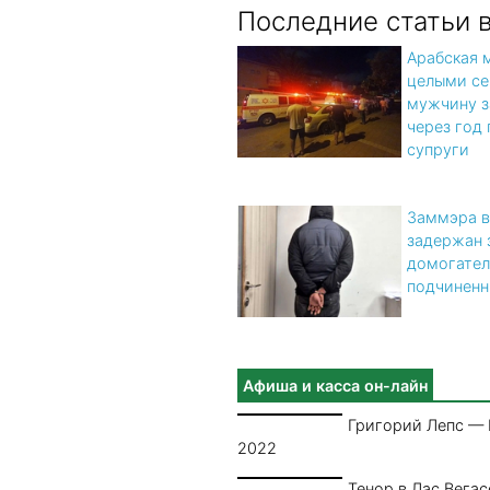
Последние статьи 
Арабская 
целыми се
мужчину з
через год 
супруги
Заммэра в
задержан 
домогател
подчинен
Афиша и касса он-лайн
Григорий Лепс —
2022
Тенор в Лас Вегас