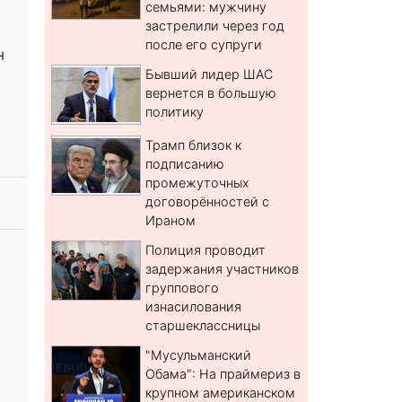
семьями: мужчину
застрелили через год
после его супруги
н
Бывший лидер ШАС
вернется в большую
политику
Трамп близок к
подписанию
промежуточных
договорённостей с
Ираном
Полиция проводит
задержания участников
группового
изнасилования
старшеклассницы
"Мусульманский
Обама": На праймериз в
крупном американском