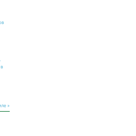
ов
о
 в
иле »