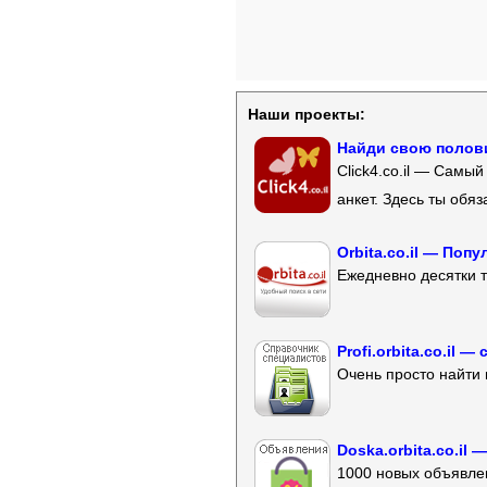
Наши проекты:
Найди свою полови
Click4.co.il — Самы
анкет. Здесь ты обя
Orbita.co.il — Поп
Ежедневно десятки т
Profi.orbita.co.il
Очень просто найти 
Doska.orbita.co.il
1000 новых объявлен