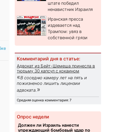
штате победил
ненавистник Израиля
Иранская пресса
издевается над
Трампом: увяз в
собственной грязи
бке
Комментарий дня в статье:
Адвокат из Бейт-Шемеша принесла в
тюрьму 30 капсул с кокаином
«
В соседню камеру лет на пять и
пожизненоо лишить лицензии
»
адвоката.
Средняя оценка комментария: 7
Опрос недели
Должен ли Израиль нанести
упреждающий бомбовый удар по