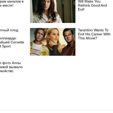
рам каналов в
Will Make You
м месте!
Rethink Good And
Evil!
етный плод
Tarantino Wants To
End His Career With
иллиарда:
This Movie?
айший Corvette
 Sport
е фото Аллы
чевой вызвало
окойство