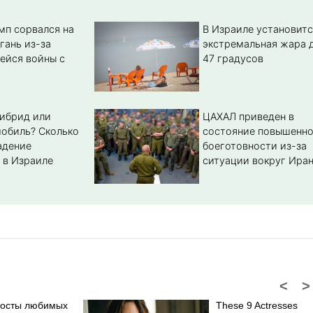
мп сорвался на
В Израиле установитс
гань из-за
экстремальная жара 
ейся войны с
47 градусов
гибрид или
ЦАХАЛ приведен в
обиль? Cколько
состояние повышенн
адение
боеготовности из-за
 в Израиле
ситуации вокруг Ира
<
>
посты любимых
These 9 Actresses