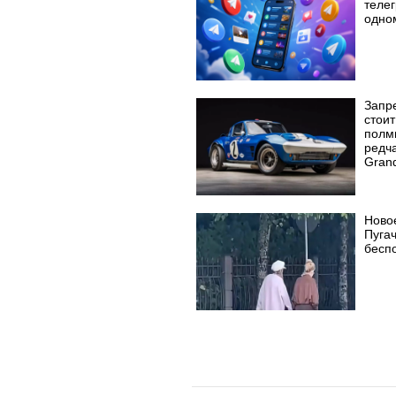
телег
одно
Запр
стоит
полм
редч
Grand
Ново
Пуга
бесп