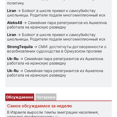
политику
Liran
→
Бойкот в школе привел к самоубийству
школьницы. Родители подали многомиллионный иск
Aleks48
→
Семейная пара репатриантов из Ашкелона
работала на иранскую разведку
Liran
→
Бойкот в школе привел к самоубийству
школьницы. Родители подали многомиллионный иск
StrongTequila
→
СМИ: достигнуты договоренности о
возобновлении судоходства в Ормузском проливе
Uk-Ru
→
Семейная пара репатриантов из Ашкелона
работала на иранскую разведку
Uk-Ru
→
Семейная пара репатриантов из Ашкелона
работала на иранскую разведку
Обсуждаемое
Читаемое
Самое обсуждаемое за неделю
В Израиле выросли темпы эмиграции населения,
уезжают профессионалы
(9)