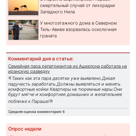
смертельный случай от лихорадки
Западного Нила
У многоэтажного дома в Северном
Тель-Авиве взорвалась осколочная
граната
Комментарий дня в статье:
Семейная пара репатриантов из Ашкелона работала на
иранскую разведку
«
Таких как эта пара десятки уже выявлено.Дикая
падучесть заработать.Должны выявляться и менять
комфортные койки Квартиры на тюремные нары.Они
будут мягче и комфортнее домашних и желательнее
»
поближе к Параше!
Средняя оценка комментария: 6
Опрос недели