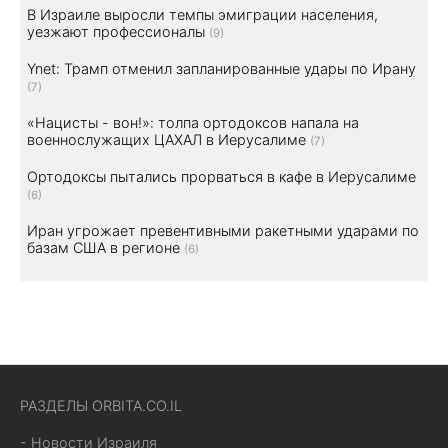
В Израиле выросли темпы эмиграции населения,
уезжают профессионалы
(9)
Ynet: Трамп отменил запланированные удары по Ирану
(7)
«Нацисты - вон!»: толпа ортодоксов напала на
военнослужащих ЦАХАЛ в Иерусалиме
(7)
Ортодоксы пытались прорваться в кафе в Иерусалиме
(6)
Иран угрожает превентивными ракетными ударами по
базам США в регионе
(6)
РАЗДЕЛЫ ORBITA.CO.IL
- Новости Израиля