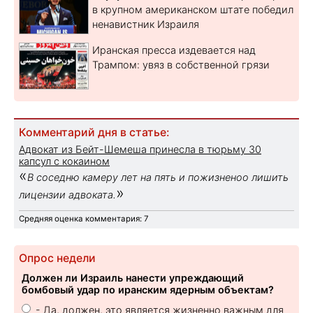
в крупном американском штате победил
ненавистник Израиля
Иранская пресса издевается над
Трампом: увяз в собственной грязи
Комментарий дня в статье:
Адвокат из Бейт-Шемеша принесла в тюрьму 30
капсул с кокаином
«
В соседню камеру лет на пять и пожизненоо лишить
»
лицензии адвоката.
Средняя оценка комментария: 7
Опрос недели
Должен ли Израиль нанести упреждающий
бомбовый удар по иранским ядерным объектам?
- Да, должен, это является жизненно важным для