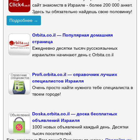
сайт знакомств в Израиле - более 200 000 анкет.
Здесь ты обязательно найдешь свою половинку!
Подробнее →
Orbita.co.il — Популярная домашняя
страница
Ежедневно десятки тысяч русскоязычных
израильтян начинают день с Orbita.co.il
Profi.orbita.co.il — справочник лучших
специалистов Израиля
Очень просто найти нужного тебе специалиста в
твоем городе!
Doska.orbita.co.il — доска бесплатных
объявлений Израиля
1000 новых объявлений каждый день. Десятки
тысяч посетителей.
Есть ненужные Вам вещи? Они кому-то нужны.
Продайте их