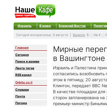
Израиль
В мире
Ближний Восток
Полити
Сегодня воскресенье, 9 августа |
Валюта
:
$
0₪
€
Мирные перег
Главная
Сегодня
в Вашингтоне
Поиск в архиве
Израиль и Палестина при
Лента тегов
согласились возобновить 
RSS канал
этом в пятницу, 20 авгус
Orbita.co.il
Клинтон, передает BBC N
Словари
В качестве площадки для
Почта
сторон запланирована на 
Погода
премьер-министр Биньямин