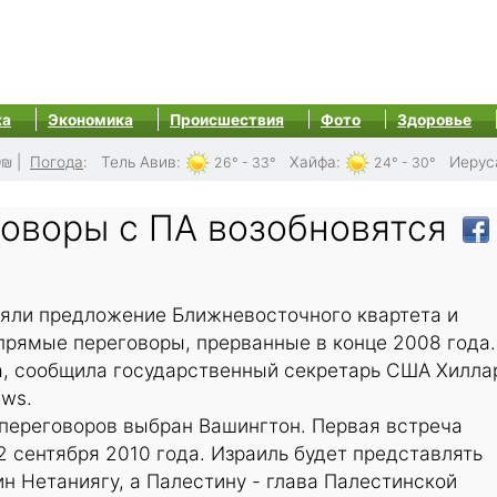
ка
Экономика
Происшествия
Фото
Здоровье
0₪
|
Погода
:
Тель Авив
:
Хайфа
:
Иерус
26° - 33°
24° - 30°
оворы с ПА возобновятся
няли предложение Ближневосточного квартета и
прямые переговоры, прерванные в конце 2008 года.
та, сообщила государственный секретарь США Хилла
ews.
 переговоров выбран Вашингтон. Первая встреча
2 сентября 2010 года. Израиль будет представлять
 Нетаниягу, а Палестину - глава Палестинской