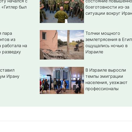
рту начался с
состояние повышенн
 «Гитлер был
боеготовности из-за
ситуации вокруг Ира
 пара
Толчки мощного
нтов из
землетрясения в Егип
 работала на
ощущались ночью в
 разведку
Израиле
ставил
В Израиле выросли
ум Ирану
темпы эмиграции
населения, уезжают
профессионалы