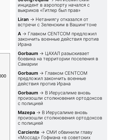
инцидент в аэропорту начался с
выкриков «Гитлер был прав»
Liran
→
Нетаниягу отказался от
встречи с Зеленским в Вашингтоне
A
→
Главком CENTCOM предложил
закончить военные действия против
Ирана
Gorbaum
→
ЦАХАЛ разыскивает
боевика на территории поселения в
Самарии
Gorbaum
→
Главком CENTCOM
000
предложил закончить военные
действия против Ирана
Gorbaum
→
В Иерусалиме вновь
произошли столкновения ортодоксов
с полицией
Mazepa
→
В Иерусалиме вновь
произошли столкновения ортодоксов
с полицией
Carciente
→
СМИ обвинили главу
«Моссад» Гофмана «в советских