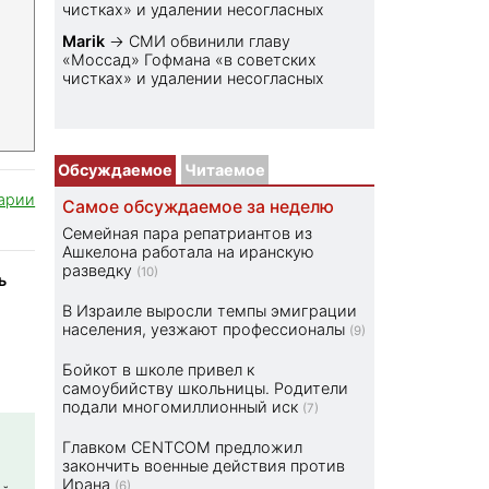
чистках» и удалении несогласных
Marik
→
СМИ обвинили главу
«Моссад» Гофмана «в советских
чистках» и удалении несогласных
Обсуждаемое
Читаемое
арии
Самое обсуждаемое за неделю
Семейная пара репатриантов из
Ашкелона работала на иранскую
разведку
(10)
ь
В Израиле выросли темпы эмиграции
населения, уезжают профессионалы
(9)
Бойкот в школе привел к
самоубийству школьницы. Родители
подали многомиллионный иск
(7)
Главком CENTCOM предложил
закончить военные действия против
Ирана
(6)