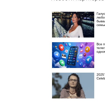
Галу
любо
быва
семь
Все 
телег
одно
2025’
Celeb