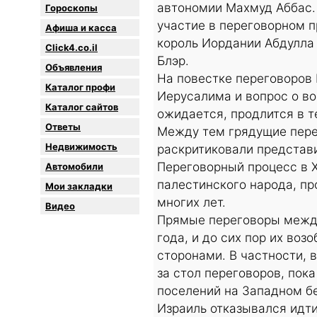
автономии Махмуд Аббас. 
Гороскопы
участие в переговорном п
Афиша и касса
король Иордании Абдулла 
Click4.co.il
Блэр.
Объявления
На повестке переговоров 
Каталог профи
Иерусалима и вопрос о в
Каталог сайтов
ожидается, продлится в т
Oтветы
Между тем грядущие пере
Недвижимость
раскритиковали представ
Переговорный процесс в 
Автомобили
палестинского народа, п
Мои закладки
многих лет.
Видео
Прямые переговоры между
года, и до сих пор их во
сторонами. В частности, 
за стол переговоров, пок
поселений на Западном б
Израиль отказывался идти 