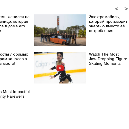
<
>
стян женился на
Электромобиль,
внице, которая
который производит
ла в доме его
энергию вместо её
и
потребления
посты любимых
Watch The Most
рам каналов в
Jaw‑Dropping Figure
м месте!
Skating Moments
s Most Impactful
rity Farewells