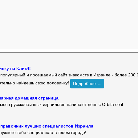
нку на Клик4!
й популярный и посещаемый сайт знакомств в Израиле - более 200 
зательно найдешь свою половинку!
Подробнее →
улярная домашняя страница
ысяч русскоязычных израильтян начинают день с Orbita.co.il
 — справочник лучших специалистов Израиля
нужного тебе специалиста в твоем городе!