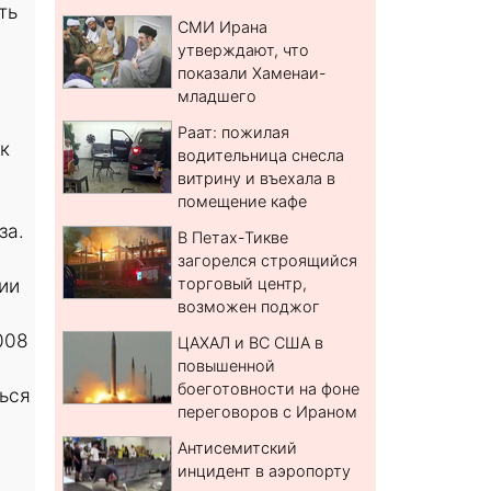
ть
СМИ Ирана
утверждают, что
показали Хаменаи-
младшего
Раат: пожилая
к
водительница снесла
витрину и въехала в
помещение кафе
за.
В Петах-Тикве
загорелся строящийся
ии
торговый центр,
возможен поджог
008
ЦАХАЛ и ВС США в
повышенной
боеготовности на фоне
ься
переговоров с Ираном
Антисемитский
инцидент в аэропорту