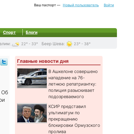
Ваш паспорт —
Новый пользователь
Войти
Спорт
Блоги
алим
:
Беер Шева
:
22° - 33°
23° - 38°
Главные новости дня
В Ашкелоне совершено
нападение на 76-
летнюю репатриантку:
полиция разыскивает
 Об
подозреваемого
ри
КСИР представил
ультиматум по
прекращению
блокировки Ормузского
пролива