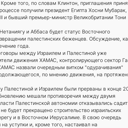
Кроме того, по словам Клинтон, приглашения приня
роцессе получили президент Египта Хосни Мубарак,
II и бывший премьер-министр Великобритании Тони
Нетаниягу и Аббаса будет статус Восточного
озвращении палестинских беженцев. Обсуждение, ка
ечение года.
говоры между Израилем и Палестиной уже
ители движения ХАМАС, контролирующего сектор Га
ХАМАС назвали очередным витком "одурачивания"
родолжающегося, по мнению движения, на протяжен
 Палестиной и Израилем были прерваны в конце 2
зобновлению мешали противоречия между двумя
власти Палестинской автономии отказывались садит
а не будет прекращено строительство израильских
ерегу и в Восточном Иерусалиме. В свою очередь
на уступки и, кроме того, настаивал на