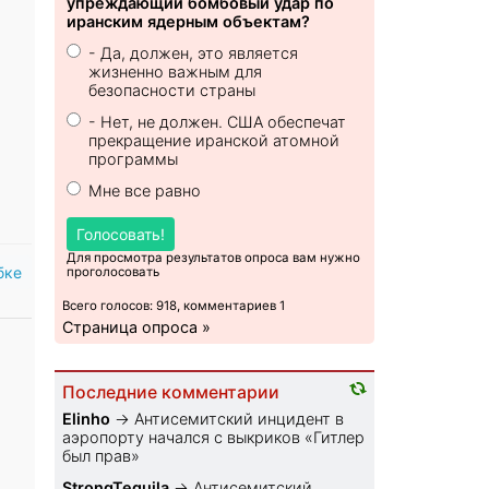
упреждающий бомбовый удар по
иранским ядерным объектам?
- Да, должен, это является
жизненно важным для
безопасности страны
- Нет, не должен. США обеспечат
прекращение иранской атомной
программы
Мне все равно
Голосовать!
Для просмотра результатов опроса вам нужно
бке
проголосовать
Всего голосов: 918, комментариев 1
Страница опроса »
Последние комментарии
Elinho
→
Антисемитский инцидент в
аэропорту начался с выкриков «Гитлер
был прав»
StrongTequila
→
Антисемитский