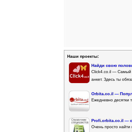
Наши проекты:
Найди свою полови
Click4.co.il — Самы
анкет. Здесь ты обя
Orbita.co.il — Поп
Ежедневно десятки т
Profi.orbita.co.il
Очень просто найти 