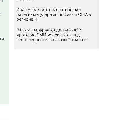
ой
Иран угрожает превентивными
на
ракетными ударами по базам США в
регионе
(6)
"Что ж ты, фраер, сдал назад?":
иранские СМИ издеваются над
те
непоследовательностью Трампа
(6)