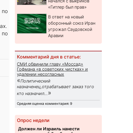
начался с выкриков
«Гитлер был прав»
 по
В ответ на новый
7
оборонный союз Иран
ах.
угрожал Саудовской
 по
Аравии
Комментарий дня в статье:
СМИ обвинили главу «Моссад»
Гофмана «в советских чистках» и
удалении несогласных
«
Политический
назначенец,отрабатывает заказ того
»
кто назначил...
Средняя оценка комментария: 9
Опрос недели
Должен ли Израиль нанести