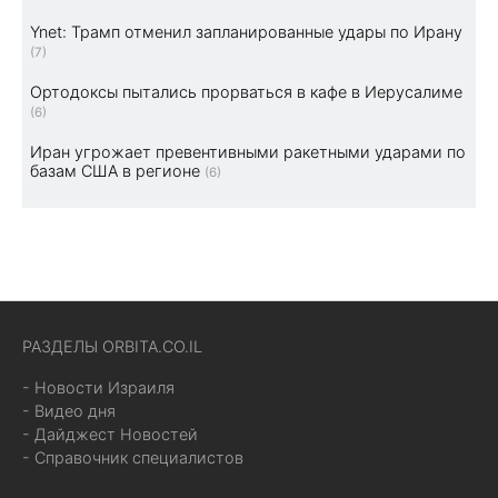
Ynet: Трамп отменил запланированные удары по Ирану
(7)
Ортодоксы пытались прорваться в кафе в Иерусалиме
(6)
Иран угрожает превентивными ракетными ударами по
базам США в регионе
(6)
РАЗДЕЛЫ ORBITA.CO.IL
- Новости Израиля
- Видео дня
- Дайджест Новостей
- Справочник специалистов