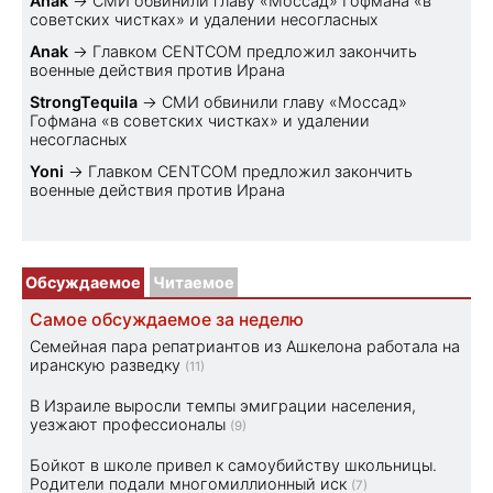
Anak
→
СМИ обвинили главу «Моссад» Гофмана «в
советских чистках» и удалении несогласных
Anak
→
Главком CENTCOM предложил закончить
военные действия против Ирана
StrongTequila
→
СМИ обвинили главу «Моссад»
Гофмана «в советских чистках» и удалении
несогласных
Yoni
→
Главком CENTCOM предложил закончить
военные действия против Ирана
Обсуждаемое
Читаемое
Самое обсуждаемое за неделю
Семейная пара репатриантов из Ашкелона работала на
иранскую разведку
(11)
В Израиле выросли темпы эмиграции населения,
уезжают профессионалы
(9)
Бойкот в школе привел к самоубийству школьницы.
Родители подали многомиллионный иск
(7)