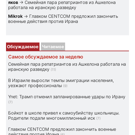
яков
→
Семейная пара репатриантов из Ашкелона
работала на иранскую разведку
Mikrok
→
Главком CENTCOM предложил закончить
военные действия против Ирана
Обсуждаемое
Читаемое
Самое обсуждаемое за неделю
Семейная пара репатриантов из Ашкелона работала на
иранскую разведку
(11)
В Израиле выросли темпы эмиграции населения,
уезжают профессионалы
(9)
Ynet: Трамп отменил запланированные удары по Ирану
(7)
Бойкот в школе привел к самоубийству школьницы.
Родители подали многомиллионный иск
(7)
Главком CENTCOM предложил закончить военные
действия против Ирана
(6)