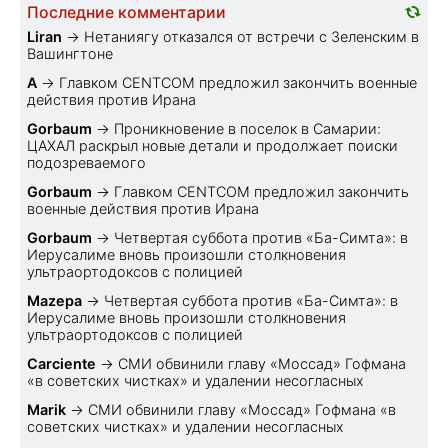
Последние комментарии
Liran
→
Нетаниягу отказался от встречи с Зеленским в
Вашингтоне
A
→
Главком CENTCOM предложил закончить военные
действия против Ирана
Gorbaum
→
Проникновение в поселок в Самарии:
ЦАХАЛ раскрыл новые детали и продолжает поиски
подозреваемого
Gorbaum
→
Главком CENTCOM предложил закончить
военные действия против Ирана
Gorbaum
→
Четвертая суббота против «Ба-Симта»: в
Иерусалиме вновь произошли столкновения
ультраортодоксов с полицией
Mazepa
→
Четвертая суббота против «Ба-Симта»: в
Иерусалиме вновь произошли столкновения
ультраортодоксов с полицией
Carciente
→
СМИ обвинили главу «Моссад» Гофмана
«в советских чистках» и удалении несогласных
Marik
→
СМИ обвинили главу «Моссад» Гофмана «в
советских чистках» и удалении несогласных