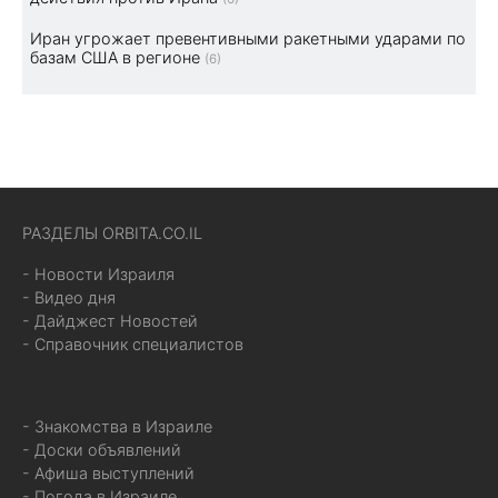
Иран угрожает превентивными ракетными ударами по
базам США в регионе
(6)
РАЗДЕЛЫ ORBITA.CO.IL
- Новости Израиля
- Видео дня
- Дайджест Новостей
- Справочник специалистов
- Знакомства в Израиле
- Доски объявлений
- Афиша выступлений
- Погода в Израиле