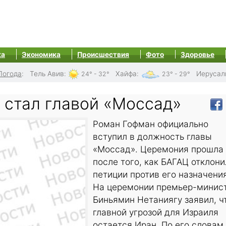
ка
Экономика
Происшествия
Фото
Здоровье
Погода
:
Тель Авив
:
Хайфа
:
Иерусал
24° - 32°
23° - 29°
 стал главой «Моссад»
Роман Гофман официально
вступил в должность главы
«Моссад». Церемония прошла
после того, как БАГАЦ отклони
петиции против его назначения
На церемонии премьер-минис
Биньямин Нетаниягу заявил, ч
главной угрозой для Израиля
остается Иран. По его словам,