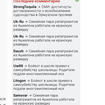
Последние комментарии
StrongTequila
→
СМИ: достигнуты
договоренности о возобновлении
судоходства в Ормузском проливе
Uk-Ru
→
Семейная пара репатриантов
из Ашкелона работала на иранскую
разведку
Uk-Ru
→
Семейная пара репатриантов
из Ашкелона работала на иранскую
разведку
Dauzh
→
Семейная пара репатриантов
из Ашкелона работала на иранскую
разведку
Uw66
→
Бойкот в школе привел к
самоубийству школьницы. Родители
подали многомиллионный иск
Litogon
→
Бойкот в школе привел к
самоубийству школьницы. Родители
подали многомиллионный иск
Samovar
→
Семейная пара
лся
репатриантов из Ашкелона работала
на иранскую разведку
ь и