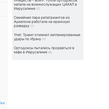
«Нацисты - вон!»: толпа ортодоксов
напала на военнослужащих ЦАХАЛ в
Иерусалиме
(7)
Семейная пара репатриантов из
Ашкелона работала на иранскую
разведку
(7)
Ynet: Трамп отменил запланированные
удары по Ирану
(7)
Ортодоксы пытались прорваться в
кафе в Иерусалиме
(6)
бке