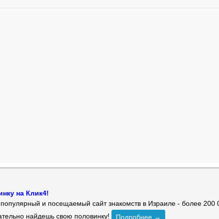
нку на Клик4!
й популярный и посещаемый сайт знакомств в Израиле - более 200 
зательно найдешь свою половинку!
Подробнее →