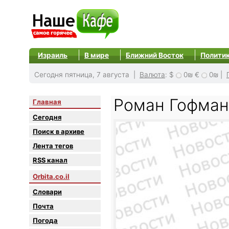
Израиль
В мире
Ближний Восток
Полити
Сегодня пятница, 7 августа |
Валюта
:
$
0₪
€
0₪
|
Роман Гофман
Главная
Сегодня
Поиск в архиве
Лента тегов
RSS канал
Orbita.co.il
Словари
Почта
Погода