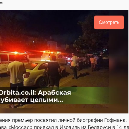
ия
Смотреть
ения премьер посвятил личной биографии Гофмана.
ава «Моссад» приехал в Израиль из Беларуси в 14 л