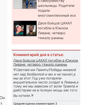
к самоубийству
школьницы. Родители
подали
многомиллионный иск
Двое бойцов ЦАХАЛ
погибли в Южном
Ливане, четверо
тяжело ранены
Комментарий дня в статье:
Двое бойцов ЦАХАЛ погибли в Южном
Ливане, четверо тяжело ранены
«
Светлая им Память!Победы никакой
нет над Хизбаллой и ею и не пахнет,а
мы за этот Год уже потеряли
внушительное число солдат в Ливане,к
тому же мы зависим от воли Трампа и
действуем не в полную мощь как того
»
бы хотели.
 Он
ет
Средняя оценка комментария: 3