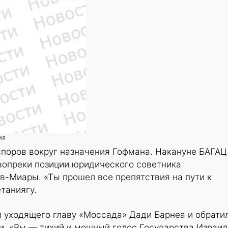
ия
споров вокруг назначения Гофмана. Накануне БАГАЦ
вопреки позиции юридического советника
в-Миары. «Ты прошел все препятствия на пути к
таниягу.
 уходящего главу «Моссада» Дади Барнеа и обрати
и. «Вы — тихий и мощный голос Государства Израил