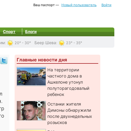
Ваш паспорт —
Новый пользователь
Войти
Спорт
Блоги
им
:
Беер Шева
:
20° - 30°
23° - 35°
Главные новости дня
На территории
частного дома в
Ашкелоне утонул
полуторагодовалый
л
ребенок
.
Останки жителя
тр
Димоны обнаружили
то
после двухнедельных
розысков