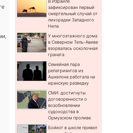
В Израиле
ге
зафиксирован первый
смертельный случай от
лихорадки Западного
Нила
ми,
У многоэтажного дома
в Северном Тель-Авиве
взорвалась осколочная
граната
Семейная пара
репатриантов из
Ашкелона работала на
иранскую разведку
СМИ: достигнуты
договоренности о
возобновлении
судоходства в
Ормузском проливе
Бойкот в школе привел