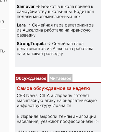
Samovar
→
Бойкот в школе привел к
самоубийству школьницы. Родители
подали многомиллионный иск
на
Lara
→
Семейная пара репатриантов
й —
из Ашкелона работала на иранскую
разведку
StrongTequila
→
Семейная пара
репатриантов из Ашкелона работала
ть
на иранскую разведку
Обсуждаемое
Читаемое
Самое обсуждаемое за неделю
CBS News: США и Израиль готовят
масштабную атаку на энергетическую
инфраструктуру Ирана
(9)
В Израиле выросли темпы эмиграции
населения, уезжают профессионалы
(9)