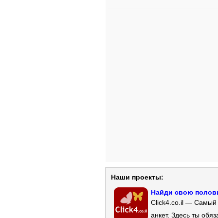
Наши проекты:
Найди свою полови
Click4.co.il — Самы
анкет. Здесь ты обя