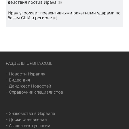
действия против Ирана
(6)
Иран угрожает превентивными ракетными ударами по
базам США в регионе
(6)
РАЗДЕЛЫ ORBITA.CO.IL
- Новости Израиля
- Видео дня
- Дайджест Новостей
- Справочник специалистов
- Знакомства в Израиле
- Доски объявлений
- Афиша выступлений