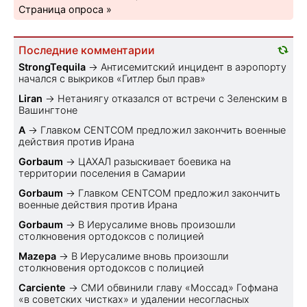
Страница опроса »
Последние комментарии
StrongTequila
→
Антисемитский инцидент в аэропорту
начался с выкриков «Гитлер был прав»
Liran
→
Нетаниягу отказался от встречи с Зеленским в
Вашингтоне
A
→
Главком CENTCOM предложил закончить военные
действия против Ирана
Gorbaum
→
ЦАХАЛ разыскивает боевика на
территории поселения в Самарии
Gorbaum
→
Главком CENTCOM предложил закончить
военные действия против Ирана
Gorbaum
→
В Иерусалиме вновь произошли
столкновения ортодоксов с полицией
Mazepa
→
В Иерусалиме вновь произошли
столкновения ортодоксов с полицией
Carciente
→
СМИ обвинили главу «Моссад» Гофмана
«в советских чистках» и удалении несогласных