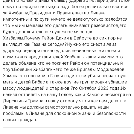
день по ночам и днём я слышу удары артиллерии,они тоже
несут потери,не святые,но надо более решительно взяться
за Хизбаллу,Президент и Правительство Ливана
импотентны и по сути ничего не делают,только жалобятся
что мы им мешаем это делать.Вызывают резервистов,это
будет дополнительное пушечное мясо для
Хизбаллы.Почему Район Дахия в Бейруте до сих пор не
выглядит как Газа на сегодня?Нужно его снести Авиа
ударом,предварительно удалив невиновных жителей и
возможных представителей Хизбаллы как мы умеем это
делать,объявив кто не покинет Район он потенциальный
труп.Боевики Хизбаллы-это те же Бригады Моджахедов
Хамаса что пленили в Газу и садистски убили несчастную
мать и детей Бибас а также другие группировки убившие
массу людей,детей и стариков 7го Октября 2023 года.Их
нельзя оставлять на нашу Голову как и Хамас и несмотря на
Директивы Трампа в нашу сторону что и как нам делать в
Ливане мы должны самостоятельно решать наши
проблемы в Ливане для спокойной жизни и безопасности
наших граждан.