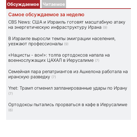
Обсуждаемое
Читаемое
Самое обсуждаемое за неделю
CBS News: США и Израиль готовят масштабную атаку
на энергетическую инфраструктуру Ирана
(9)
В Израиле выросли темпы эмиграции населения,
уезжают профессионалы
(9)
«Нацисты - вон!»: толпа ортодоксов напала на
военнослужащих ЦАХАЛ в Иерусалиме
(7)
Семейная пара репатриантов из Ашкелона работала на
иранскую разведку
(7)
Ynet: Трамп отменил запланированные удары по Ирану
(7)
Ортодоксы пытались прорваться в кафе в Иерусалиме
(6)