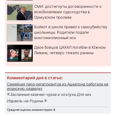
СМИ: достигнуты договоренности о
возобновлении судоходства в
Ормузском проливе
Бойкот в школе привел к самоубийству
школьницы. Родители подали
многомиллионный иск
Двое бойцов ЦАХАЛ погибли в Южном
Ливане, четверо тяжело ранены
Комментарий дня в статье:
Семейная пара репатриантов из Ашкелона работала на
иранскую разведку
«
Засланные казачки-чурка и хохлуха.Для них
»
Израиль-не Родина.
Средняя оценка комментария: 8