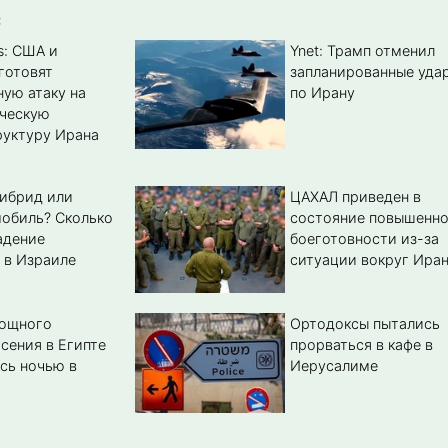
:
s: США и
Ynet: Трамп отменил
готовят
запланированные уда
ую атаку на
по Ирану
ическую
уктуру Ирана
гибрид или
ЦАХАЛ приведен в
обиль? Cколько
состояние повышенн
адение
боеготовности из-за
 в Израиле
ситуации вокруг Ира
мощного
Ортодоксы пытались
сения в Египте
прорваться в кафе в
сь ночью в
Иерусалиме