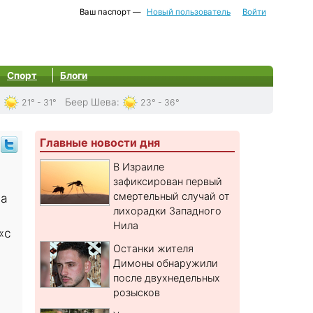
Ваш паспорт —
Новый пользователь
Войти
Спорт
Блоги
:
Беер Шева
:
21° - 31°
23° - 36°
Главные новости дня
В Израиле
зафиксирован первый
смертельный случай от
на
лихорадки Западного
Нила
«с
Останки жителя
Димоны обнаружили
после двухнедельных
розысков