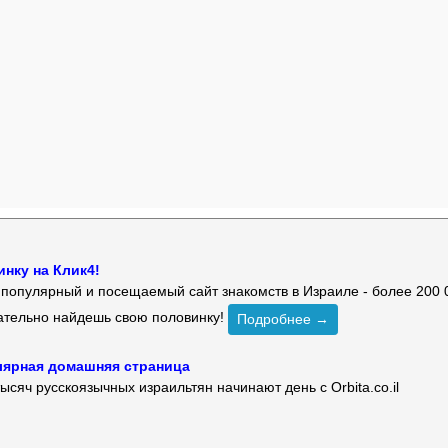
нку на Клик4!
й популярный и посещаемый сайт знакомств в Израиле - более 200 
зательно найдешь свою половинку!
Подробнее →
улярная домашняя страница
ысяч русскоязычных израильтян начинают день с Orbita.co.il