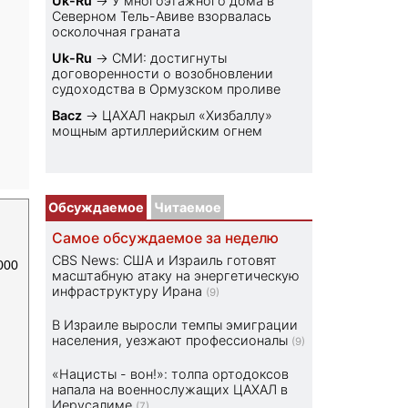
Uk-Ru
→
У многоэтажного дома в
Северном Тель-Авиве взорвалась
осколочная граната
Uk-Ru
→
СМИ: достигнуты
договоренности о возобновлении
судоходства в Ормузском проливе
Bacz
→
ЦАХАЛ накрыл «Хизбаллу»
мощным артиллерийским огнем
Обсуждаемое
Читаемое
Самое обсуждаемое за неделю
CBS News: США и Израиль готовят
000
масштабную атаку на энергетическую
инфраструктуру Ирана
(9)
В Израиле выросли темпы эмиграции
населения, уезжают профессионалы
(9)
«Нацисты - вон!»: толпа ортодоксов
напала на военнослужащих ЦАХАЛ в
Иерусалиме
(7)