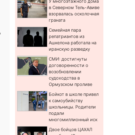
У многоэтажного дома
в Северном Тель-Авиве
взорвалась осколочная
граната
Семейная пара
о
репатриантов из
Ашкелона работала на
иранскую разведку
СМИ: достигнуты
договоренности о
возобновлении
судоходства в
Ормузском проливе
Бойкот в школе привел
к самоубийству
школьницы. Родители
подали
многомиллионный иск
Двое бойцов ЦАХАЛ