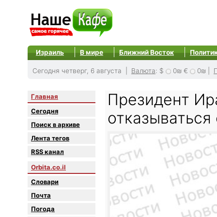
Израиль
В мире
Ближний Восток
Полити
Сегодня четверг, 6 августа |
Валюта
:
$
0₪
€
0₪
|
Президент Ир
Главная
Сегодня
отказываться
Поиск в архиве
Лента тегов
RSS канал
Orbita.co.il
Словари
Почта
Погода