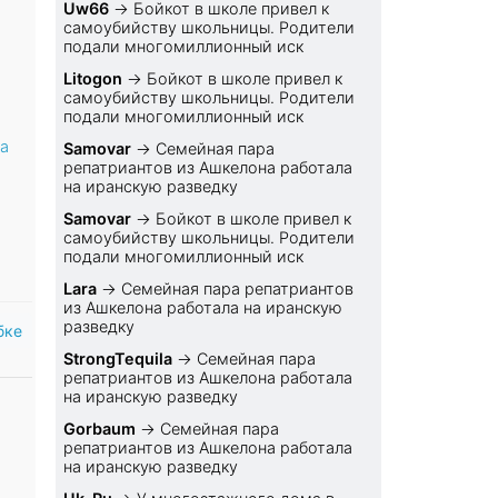
Uw66
→
Бойкот в школе привел к
самоубийству школьницы. Родители
подали многомиллионный иск
Litogon
→
Бойкот в школе привел к
самоубийству школьницы. Родители
подали многомиллионный иск
па
Samovar
→
Семейная пара
репатриантов из Ашкелона работала
на иранскую разведку
Samovar
→
Бойкот в школе привел к
самоубийству школьницы. Родители
подали многомиллионный иск
Lara
→
Семейная пара репатриантов
из Ашкелона работала на иранскую
разведку
бке
StrongTequila
→
Семейная пара
репатриантов из Ашкелона работала
на иранскую разведку
Gorbaum
→
Семейная пара
репатриантов из Ашкелона работала
на иранскую разведку