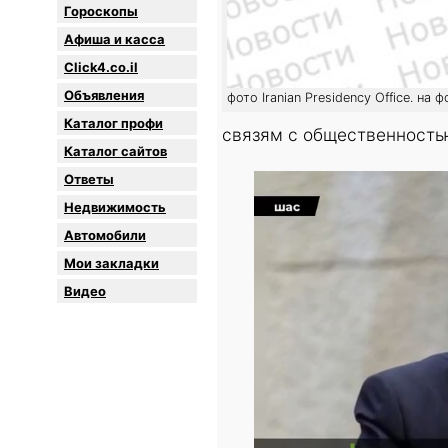
Гороскопы
Афиша и касса
Click4.co.il
Объявления
фото Iranian Presidency Office. на
Каталог профи
связям с общественность
Каталог сайтов
Oтветы
Недвижимость
Автомобили
Мои закладки
Видео