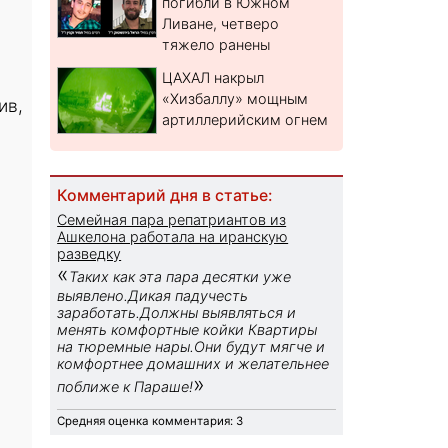
погибли в Южном
Ливане, четверо
тяжело ранены
ЦАХАЛ накрыл
«Хизбаллу» мощным
ив,
артиллерийским огнем
Комментарий дня в статье:
Семейная пара репатриантов из
Ашкелона работала на иранскую
разведку
«
Таких как эта пара десятки уже
выявлено.Дикая падучесть
заработать.Должны выявляться и
менять комфортные койки Квартиры
на тюремные нары.Они будут мягче и
комфортнее домашних и желательнее
»
поближе к Параше!
Средняя оценка комментария: 3