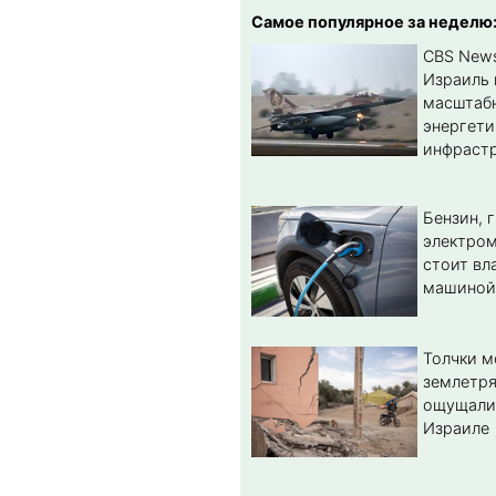
Самое популярное за неделю
CBS New
Израиль 
масштабн
энергет
инфрастр
Бензин, 
электром
стоит вл
машиной
Толчки 
землетря
ощущали
Израиле