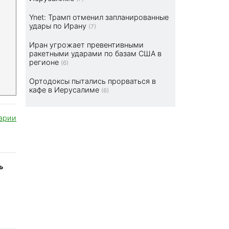
Ynet: Трамп отменил запланированные
удары по Ирану
(7)
Иран угрожает превентивными
ракетными ударами по базам США в
регионе
(6)
Ортодоксы пытались прорваться в
кафе в Иерусалиме
(6)
арии
ь