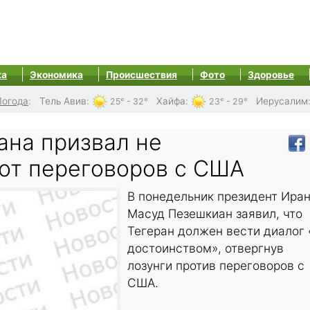
ка
Экономика
Происшествия
Фото
Здоровье
Погода
:
Тель Авив
:
Хайфа
:
Иерусалим
25° - 32°
23° - 29°
ана призвал не
 от переговоров с США
В понедельник президент Ира
Масуд Пезешкиан заявил, что
Тегеран должен вести диалог 
достоинством», отвергнув
лозунги против переговоров с
США.