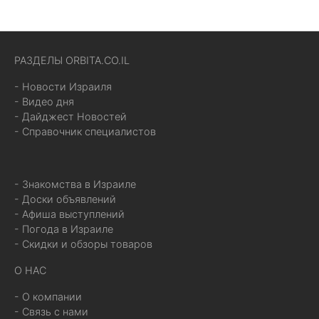
РАЗДЕЛЫ ORBITA.CO.IL
- Новости Израиля
- Видео дня
- Дайджест Новостей
- Справочник специалистов
- Знакомства в Израиле
- Доски объявлений
- Афиша выступлений
- Погода в Израиле
- Скидки и обзоры товаров
О НАС
- О компании
- Связь с нами