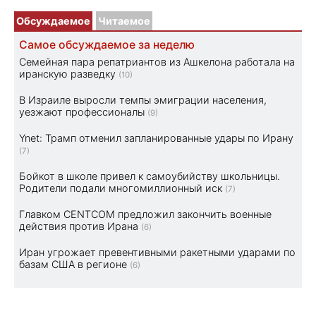
Обсуждаемое
Читаемое
Самое обсуждаемое за неделю
Семейная пара репатриантов из Ашкелона работала на
иранскую разведку
(10)
В Израиле выросли темпы эмиграции населения,
уезжают профессионалы
(9)
Ynet: Трамп отменил запланированные удары по Ирану
(7)
Бойкот в школе привел к самоубийству школьницы.
Родители подали многомиллионный иск
(7)
Главком CENTCOM предложил закончить военные
действия против Ирана
(6)
Иран угрожает превентивными ракетными ударами по
базам США в регионе
(6)