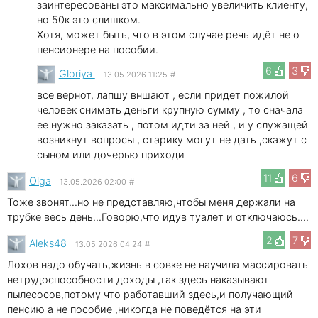
заинтересованы это максимально увеличить клиенту,
но 50к это слишком.
Хотя, может быть, что в этом случае речь идёт не о
пенсионере на пособии.
6
3
Gloriya
13.05.2026 11:25
#
все вернот, лапшу вншают , если придет пожилой
человек снимать деньги крупную сумму , то сначала
ее нужно заказать , потом идти за ней , и у служащей
возникнут вопросы , старику могут не дать ,скажут с
сыном или дочерью приходи
11
6
Olga
13.05.2026 02:00
#
Тоже звонят...но не представляю,чтобы меня держали на
трубке весь день...Говорю,что идув туалет и отключаюсь....
2
7
Aleks48
13.05.2026 04:24
#
Лохов надо обучать,жизнь в совке не научила массировать
нетрудоспособности доходы ,так здесь наказывают
пылесосов,потому что работавший здесь,и получающий
пенсию а не пособие ,никогда не поведётся на эти