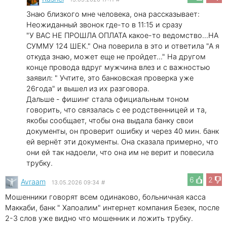
Знаю близкого мне человека, она рассказывает:
Неожиданный звонок где-то в 11:15 и сразу
"У ВАС НЕ ПРОШЛА ОПЛАТА какое-то ведомство...НА
СУММУ 124 ШЕК." Она поверила в это и ответила "А я
откуда знаю, может еще не пройдет..." На другом
конце провода вдруг мужчина влез и с важностью
заявил: " Учтите, это банковская проверка уже
26года" и вышел из их разговора.
Дальше - фишинг стала официальным тоном
говорить, что связалась с ее родственницей и та,
якобы сообщает, чтобы она выдала банку свои
документы, он проверит ошибку и через 40 мин. банк
ей вернёт эти документы. Она сказала примерно, что
они ей так надоели, что она им не верит и повесила
трубку.
6
2
Avraam
13.05.2026 09:34
#
Мошенники говорят всем одинаково, больничная касса
Маккаби, банк " Хапоалим" интернет компания Безек, после
2-3 слов уже видно что мошенник и ложить трубку.