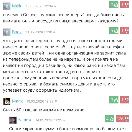
3
1
Maikl
13.05.2026 12:34
#
почему в Союзе "русские пенсионеры" всегда были очень
внимательны и рассудительны,а здесь верят каждому?
5
1
Bacz
13.05.2026 17:38
#
уже даже не интересно , ну одно и тоже говорят годами.
ничего нового нет. .если слаб.... ну не отвечай на телефон
,кроме своих детей .. ни одна организация не звонит сама
на телефоны,тем более не на иврите.. и они понятия не
имеют ни город ,ни фамилию, ни какой банк. ни какие там
метапелеты. и что такое таштид и пр .задайте
простое,кому звонишь и зачем.. пора уже их довести до
нервного срыва.. а бежать снимать деньги.а есть кто
успевает ссуду оформить идиотизм .
3
1
Marik
13.05.2026 19:23
#
Снять 50 тыщ наличными не возможно.
4
176
Nimda
14.05.2026 11:25
#
Снятие крупных сумм в банке возможно, но банк может