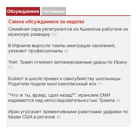
Обсуждаемое
Читаемое
Самое обсуждаемое за неделю
Семейная пара репатриантов из Ашкелона работала на
иранскую разведку
(11)
В Израиле выросли темпы эмиграции населения,
уезжают профессионалы
(9)
Ynet: Трамп отменил запланированные удары по Ирану
(7)
Бойкот в школе привел к самоубийству школьницы.
Родители подали многомиллионный иск
(7)
"Что ж ты, фраер, сдал назад?": иранские СМИ
издеваются над непоследовательностью Трампа
(6)
Иран угрожает превентивными ракетными ударами по
базам США в регионе
(6)