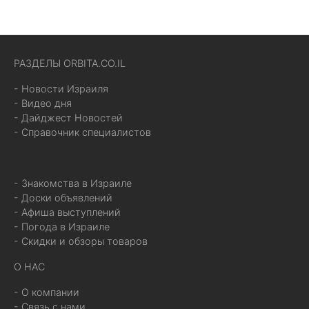
РАЗДЕЛЫ ORBITA.CO.IL
- Новости Израиля
- Видео дня
- Дайджест Новостей
- Справочник специалистов
- Знакомства в Израиле
- Доски объявлений
- Афиша выступлений
- Погода в Израиле
- Скидки и обзоры товаров
О НАС
- О компании
- Связь с нами