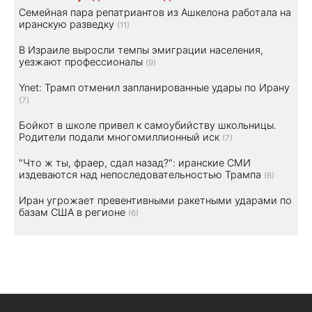
Семейная пара репатриантов из Ашкелона работала на
иранскую разведку
(11)
В Израиле выросли темпы эмиграции населения,
уезжают профессионалы
(9)
Ynet: Трамп отменил запланированные удары по Ирану
(7)
Бойкот в школе привел к самоубийству школьницы.
Родители подали многомиллионный иск
(7)
"Что ж ты, фраер, сдал назад?": иранские СМИ
издеваются над непоследовательностью Трампа
(6)
Иран угрожает превентивными ракетными ударами по
базам США в регионе
(6)