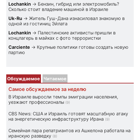
Lochankin
→
Бензин, гибрид или электромобиль?
Cколько стоит владение машиной в Израиле
Uk-Ru
→
Житель Гуш-Дана изнасиловал знакомую в
одной из гостиниц Эйлата
Lochankin
→
Палестинские активисты пришли в
концлагерь в майках с фото террористки
Carciente
→
Крупные политики готовы создать новую
партию
Обсуждаемое
Читаемое
Самое обсуждаемое за неделю
В Израиле выросли темпы эмиграции населения,
уезжают профессионалы
(9)
CBS News: США и Израиль готовят масштабную атаку
на энергетическую инфраструктуру Ирана
(9)
Семейная пара репатриантов из Ашкелона работала на
иранскую разведку
(8)