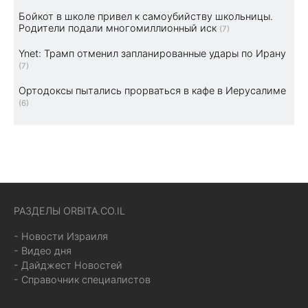
Бойкот в школе привел к самоубийству школьницы.
Родители подали многомиллионный иск
(7)
Ynet: Трамп отменил запланированные удары по Ирану
(7)
Ортодоксы пытались прорваться в кафе в Иерусалиме
(6)
РАЗДЕЛЫ ORBITA.CO.IL
- Новости Израиля
- Видео дня
- Дайджест Новостей
- Справочник специалистов