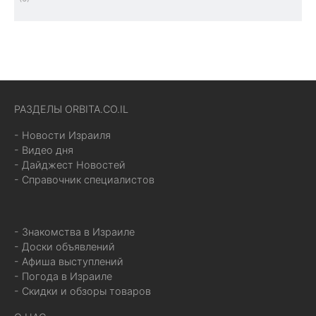
РАЗДЕЛЫ ORBITA.CO.IL
- Новости Израиля
- Видео дня
- Дайджест Новостей
- Справочник специалистов
- Знакомства в Израиле
- Доски объявлений
- Афиша выступлений
- Погода в Израиле
- Скидки и обзоры товаров