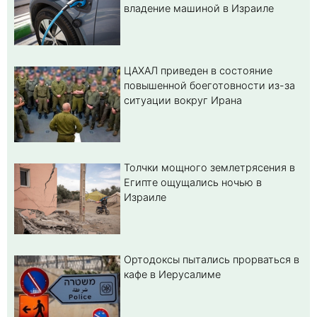
владение машиной в Израиле
ЦАХАЛ приведен в состояние
повышенной боеготовности из-за
ситуации вокруг Ирана
Толчки мощного землетрясения в
Египте ощущались ночью в
Израиле
Ортодоксы пытались прорваться в
кафе в Иерусалиме