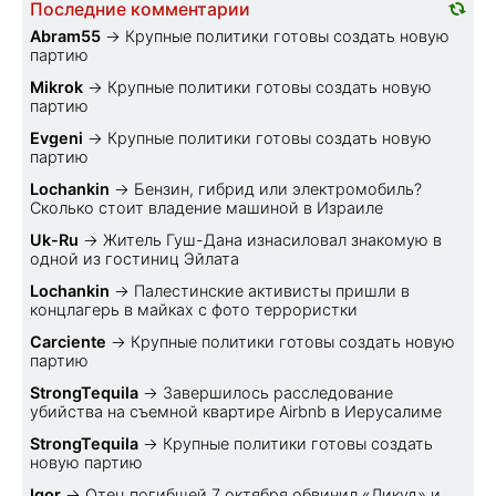
Последние комментарии
Abram55
→
Крупные политики готовы создать новую
партию
Mikrok
→
Крупные политики готовы создать новую
партию
Evgeni
→
Крупные политики готовы создать новую
партию
Lochankin
→
Бензин, гибрид или электромобиль?
Cколько стоит владение машиной в Израиле
Uk-Ru
→
Житель Гуш-Дана изнасиловал знакомую в
одной из гостиниц Эйлата
Lochankin
→
Палестинские активисты пришли в
концлагерь в майках с фото террористки
Carciente
→
Крупные политики готовы создать новую
партию
StrongTequila
→
Завершилось расследование
убийства на съемной квартире Airbnb в Иерусалиме
StrongTequila
→
Крупные политики готовы создать
новую партию
Igor
→
Отец погибшей 7 октября обвинил «Ликуд» и