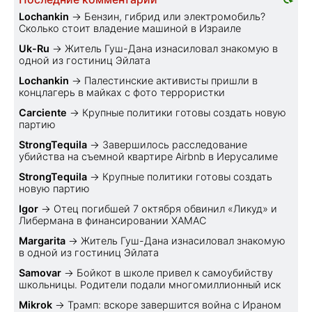
Lochankin
→
Бензин, гибрид или электромобиль?
Cколько стоит владение машиной в Израиле
Uk-Ru
→
Житель Гуш-Дана изнасиловал знакомую в
одной из гостиниц Эйлата
Lochankin
→
Палестинские активисты пришли в
концлагерь в майках с фото террористки
Carciente
→
Крупные политики готовы создать новую
партию
StrongTequila
→
Завершилось расследование
убийства на съемной квартире Airbnb в Иерусалиме
StrongTequila
→
Крупные политики готовы создать
новую партию
Igor
→
Отец погибшей 7 октября обвинил «Ликуд» и
Либермана в финансировании ХАМАС
Margarita
→
Житель Гуш-Дана изнасиловал знакомую
в одной из гостиниц Эйлата
Samovar
→
Бойкот в школе привел к самоубийству
школьницы. Родители подали многомиллионный иск
Mikrok
→
Трамп: вскоре завершится война с Ираном