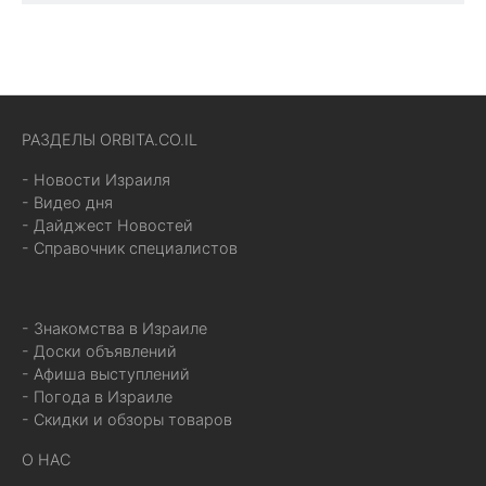
РАЗДЕЛЫ ORBITA.CO.IL
- Новости Израиля
- Видео дня
- Дайджест Новостей
- Справочник специалистов
- Знакомства в Израиле
- Доски объявлений
- Афиша выступлений
- Погода в Израиле
- Скидки и обзоры товаров
О НАС