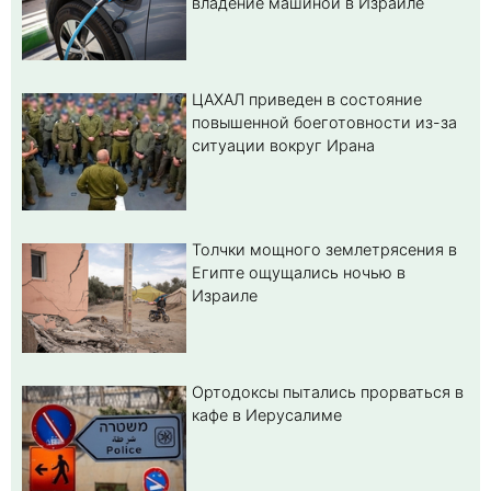
владение машиной в Израиле
ЦАХАЛ приведен в состояние
повышенной боеготовности из-за
ситуации вокруг Ирана
Толчки мощного землетрясения в
Египте ощущались ночью в
Израиле
Ортодоксы пытались прорваться в
кафе в Иерусалиме