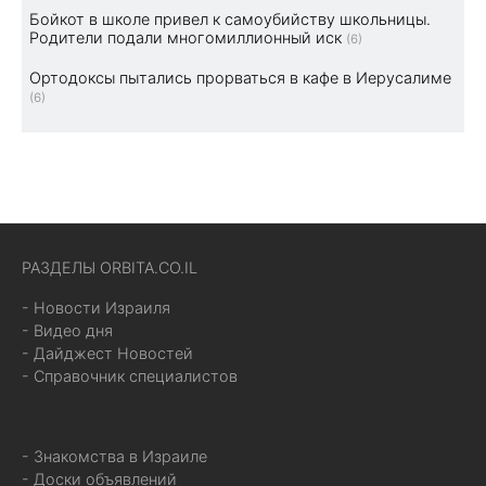
Бойкот в школе привел к самоубийству школьницы.
Родители подали многомиллионный иск
(6)
Ортодоксы пытались прорваться в кафе в Иерусалиме
(6)
РАЗДЕЛЫ ORBITA.CO.IL
- Новости Израиля
- Видео дня
- Дайджест Новостей
- Справочник специалистов
- Знакомства в Израиле
- Доски объявлений