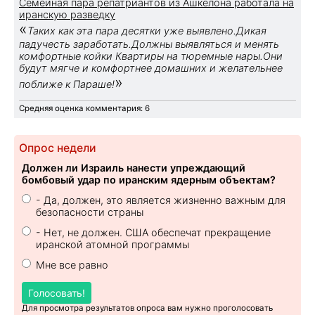
Семейная пара репатриантов из Ашкелона работала на
иранскую разведку
«
Таких как эта пара десятки уже выявлено.Дикая
падучесть заработать.Должны выявляться и менять
комфортные койки Квартиры на тюремные нары.Они
будут мягче и комфортнее домашних и желательнее
»
поближе к Параше!
Средняя оценка комментария: 6
Опрос недели
Должен ли Израиль нанести упреждающий
бомбовый удар по иранским ядерным объектам?
- Да, должен, это является жизненно важным для
безопасности страны
- Нет, не должен. США обеспечат прекращение
иранской атомной программы
Мне все равно
Голосовать!
Для просмотра результатов опроса вам нужно проголосовать