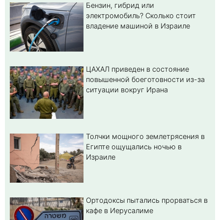
Бензин, гибрид или
электромобиль? Cколько стоит
владение машиной в Израиле
ЦАХАЛ приведен в состояние
повышенной боеготовности из-за
ситуации вокруг Ирана
Толчки мощного землетрясения в
Египте ощущались ночью в
Израиле
Ортодоксы пытались прорваться в
кафе в Иерусалиме