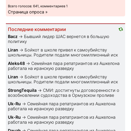
Всего голосов: 641, комментариев 1
Страница опроса »
Последние комментарии
Bacz
→
Бывший лидер ШАС вернется в большую
политику
Liran
→
Бойкот в школе привел к самоубийству
школьницы. Родители подали многомиллионный иск
Aleks48
→
Семейная пара репатриантов из Ашкелона
работала на иранскую разведку
Liran
→
Бойкот в школе привел к самоубийству
школьницы. Родители подали многомиллионный иск
StrongTequila
→
СМИ: достигнуты договоренности о
возобновлении судоходства в Ормузском проливе
Uk-Ru
→
Семейная пара репатриантов из Ашкелона
работала на иранскую разведку
Uk-Ru
→
Семейная пара репатриантов из Ашкелона
работала на иранскую разведку
Dauzh
→
Семейная пара репатриантов из Ашкелона