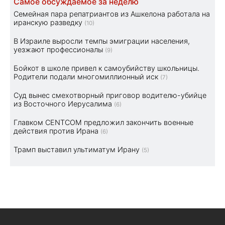
Самое обсуждаемое за неделю
Семейная пара репатриантов из Ашкелона работала на
иранскую разведку
(10)
В Израиле выросли темпы эмиграции населения,
уезжают профессионалы
(9)
Бойкот в школе привел к самоубийству школьницы.
Родители подали многомиллионный иск
(7)
Суд вынес смехотворный приговор водителю-убийце
из Восточного Иерусалима
(6)
Главком CENTCOM предложил закончить военные
действия против Ирана
(6)
Трамп выставил ультиматум Ирану
(5)