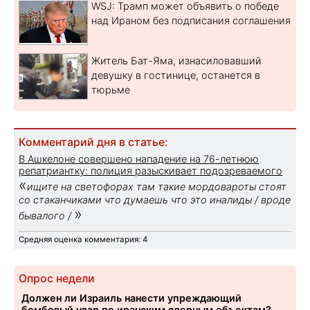
WSJ: Трамп может объявить о победе
над Ираном без подписания соглашения
Житель Бат-Яма, изнасиловавший
девушку в гостинице, останется в
тюрьме
Комментарий дня в статье:
В Ашкелоне совершено нападение на 76-летнюю
репатриантку: полиция разыскивает подозреваемого
«
ищите на светофорах там такие мордовароты стоят
со стаканчиками что думаешь что это иналиды / вроде
»
бывалого /
Средняя оценка комментария: 4
Опрос недели
Должен ли Израиль нанести упреждающий
бомбовый удар по иранским ядерным объектам?