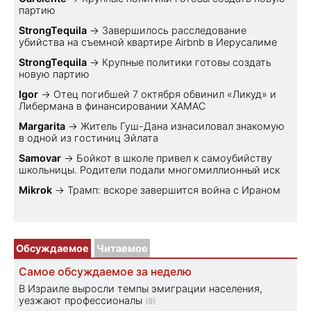
партию
StrongTequila
→
Завершилось расследование
убийства на съемной квартире Airbnb в Иерусалиме
StrongTequila
→
Крупные политики готовы создать
новую партию
Igor
→
Отец погибшей 7 октября обвинил «Ликуд» и
Либермана в финансировании ХАМАС
Margarita
→
Житель Гуш-Дана изнасиловал знакомую
в одной из гостиниц Эйлата
Samovar
→
Бойкот в школе привел к самоубийству
школьницы. Родители подали многомиллионный иск
Mikrok
→
Трамп: вскоре завершится война с Ираном
Обсуждаемое
Читаемое
Самое обсуждаемое за неделю
В Израиле выросли темпы эмиграции населения,
уезжают профессионалы
(9)