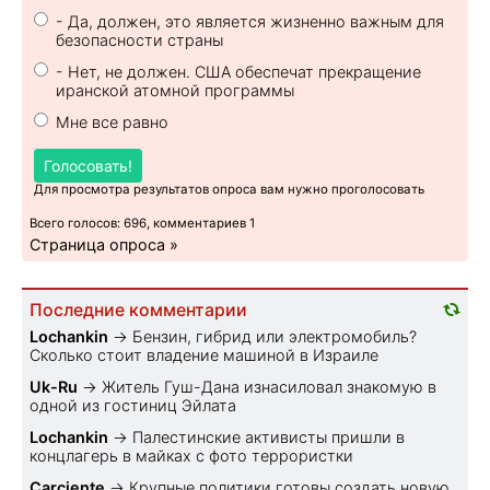
- Да, должен, это является жизненно важным для
безопасности страны
- Нет, не должен. США обеспечат прекращение
иранской атомной программы
Мне все равно
Голосовать!
Для просмотра результатов опроса вам нужно проголосовать
Всего голосов: 696, комментариев 1
Страница опроса »
Последние комментарии
Lochankin
→
Бензин, гибрид или электромобиль?
Cколько стоит владение машиной в Израиле
Uk-Ru
→
Житель Гуш-Дана изнасиловал знакомую в
одной из гостиниц Эйлата
Lochankin
→
Палестинские активисты пришли в
концлагерь в майках с фото террористки
Carciente
→
Крупные политики готовы создать новую