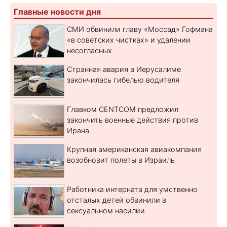
Главные новости дня
СМИ обвинили главу «Моссад» Гофмана
«в советских чистках» и удалении
несогласных
Странная авария в Иерусалиме
закончилась гибелью водителя
Главком CENTCOM предложил
закончить военные действия против
Ирана
Крупная американская авиакомпания
возобновит полеты в Израиль
Работника интерната для умственно
отсталых детей обвинили в
сексуальном насилии