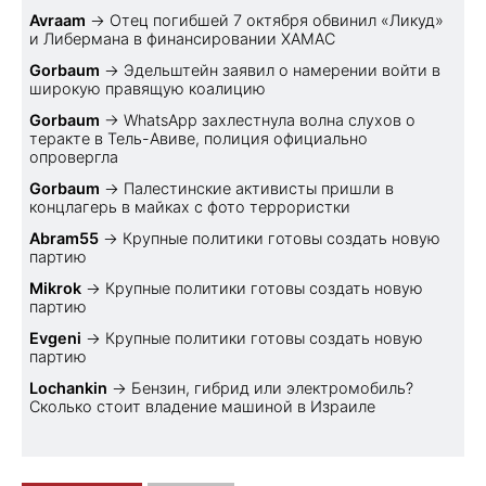
Avraam
→
Отец погибшей 7 октября обвинил «Ликуд»
и Либермана в финансировании ХАМАС
Gorbaum
→
Эдельштейн заявил о намерении войти в
широкую правящую коалицию
Gorbaum
→
WhatsApp захлестнула волна слухов о
теракте в Тель-Авиве, полиция официально
опровергла
Gorbaum
→
Палестинские активисты пришли в
концлагерь в майках с фото террористки
Abram55
→
Крупные политики готовы создать новую
партию
Mikrok
→
Крупные политики готовы создать новую
партию
Evgeni
→
Крупные политики готовы создать новую
партию
Lochankin
→
Бензин, гибрид или электромобиль?
Cколько стоит владение машиной в Израиле