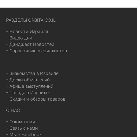
РАЗДЕЛЫ ORBITA.CO.IL
- Новости Израиля
- Видео дня
- Дайджест Новостей
- Справочник специалистов
- Знакомства в Израиле
- Доски объявлений
- Афиша выступлений
- Погода в Израиле
- Скидки и обзоры товаров
О НАС
- О компании
- Связь с нами
- Мы в Facebook