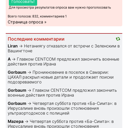
Голосовать!
Для просмотра результатов опроса вам нужно проголосовать
Всего голосов: 832, комментариев 1
Страница опроса »
Последние комментарии
Liran
→
Нетаниягу отказался от встречи с Зеленским в
Вашингтоне
A
→
Главком CENTCOM предложил закончить военные
действия против Ирана
Gorbaum
→
Проникновение в поселок в Самарии:
ЦАХАЛ раскрыл новые детали и продолжает поиски
подозреваемого
Gorbaum
→
Главком CENTCOM предложил закончить
военные действия против Ирана
Gorbaum
→
Четвертая суббота против «Ба-Симта»: в
Иерусалиме вновь произошли столкновения
ультраортодоксов с полицией
Mazepa
→
Четвертая суббота против «Ба-Симта»: в
Иерусалиме вновь произошли столкновения