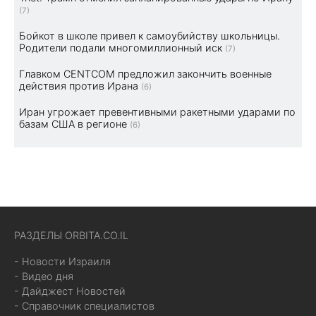
(7)
Бойкот в школе привел к самоубийству школьницы.
Родители подали многомиллионный иск
(7)
Главком CENTCOM предложил закончить военные
действия против Ирана
(6)
Иран угрожает превентивными ракетными ударами по
базам США в регионе
(6)
РАЗДЕЛЫ ORBITA.CO.IL
- Новости Израиля
- Видео дня
- Дайджест Новостей
- Справочник специалистов