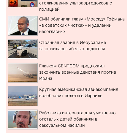
столкновения ультраортодоксов с
полицией
СМИ обвинили главу «Моссад» Гофмана
«в советских чистках» и удалении
несогласных
Странная авария в Иерусалиме
закончилась гибелью водителя
Главком CENTCOM предложил
закончить военные действия против
Ирана
Крупная американская авиакомпания
возобновит полеты в Израиль
Работника интерната для умственно
отсталых детей обвинили в
сексуальном насилии