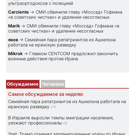
ультраортодоксов с полицией
Carciente
→
СМИ обвинили главу «Моссад» Гофмана
«в советских чистках» и удалении несогласных
Marik
→
СМИ обвинили главу «Моссад» Гофмана «в
советских чистках» и удалении несогласных
яков
→
Семейная пара репатриантов из Ашкелона
работала на иранскую разведку
Mikrok
→
Главком CENTCOM предложил закончить
военные действия против Ирана
Обсуждаемое
Читаемое
Самое обсуждаемое за неделю
Семейная пара репатриантов из Ашкелона работала на
иранскую разведку
(11)
В Израиле выросли темпы эмиграции населения,
уезжают профессионалы
(9)
Ynet: Трамп отменил запланированные удары по Ирану