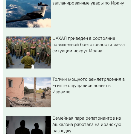
запланированные удары по Ирану
ЦАХАЛ приведен в состояние
повышенной боеготовности из-за
ситуации вокруг Ирана
Толчки мощного землетрясения в
Египте ощущались ночью в
Израиле
Семейная пара репатриантов из
Ашкелона работала на иранскую
разведку