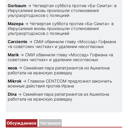
Gorbaum
→
Четвертая суббота против «Ба-Симта»: в
Иерусалиме вновь произошли столкновения
ультраортодоксов с полицией
Mazepa
→
Четвертая суббота против «Ба-Симта»: в
Иерусалиме вновь произошли столкновения
ультраортодоксов с полицией
Carciente
→
СМИ обвинили главу «Моссад» Гофмана
«в советских чистках» и удалении несогласных
Marik
→
СМИ обвинили главу «Моссад» Гофмана «в
советских чистках» и удалении несогласных
яков
→
Семейная пара репатриантов из Ашкелона
работала на иранскую разведку
Mikrok
→
Главком CENTCOM предложил закончить
военные действия против Ирана
Dina
→
Семейная пара репатриантов из Ашкелона
работала на иранскую разведку
Обсуждаемое
Читаемое