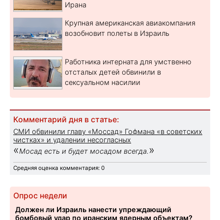
Ирана
Крупная американская авиакомпания
возобновит полеты в Израиль
Работника интерната для умственно
отсталых детей обвинили в
сексуальном насилии
Комментарий дня в статье:
СМИ обвинили главу «Моссад» Гофмана «в советских
чистках» и удалении несогласных
«
»
Мосад есть и будет мосадом всегда.
Средняя оценка комментария: 0
Опрос недели
Должен ли Израиль нанести упреждающий
бомбовый удар по иранским ядерным объектам?